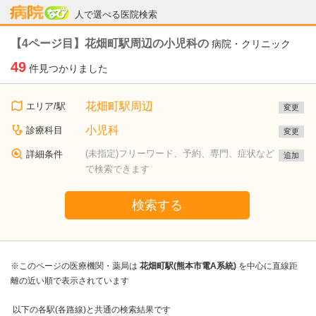
病院なび
人で選べる医院検索
【4ページ目】花畑町駅周辺の小児科の
病院・クリニック
49
件見つかりました
花畑町駅周辺
エリア/駅
変更
小児科
診療科目
変更
(未指定)フリーワード、予約、専門、症状など
詳細条件
追加
で検索できます
検索する
※このページの医療機関・薬局は
花畑町駅(熊本市電A系統)
を中心に直線距
離の近い順で表示されています
以下の各駅(各路線)と共通の検索結果です