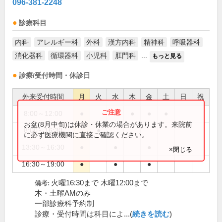
096-381-2248
診療科目
内科
アレルギー科
外科
漢方内科
精神科
呼吸器科
消化器科
循環器科
小児科
肛門科
...
もっと見る
診療/受付時間・休診日
外来受付時間
月
火
水
木
金
土
日
祝
8:00～12:00
●
●
●
●
●
お盆(8月中旬)は休診・休業の場合があります。来院前
8:00～16:30
●
に必ず医療機関に直接ご確認ください。
13:30～16:30
●
●
●
×閉じる
16:30～19:00
●
●
●
火曜16:30まで 木曜12:00まで
備考:
木・土曜AMのみ
一部診療科予約制
診療・受付時間は科目によ...(
続きを読む
)