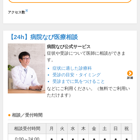
※
アクセス数
【24h】
病院なび医療相談
病院なび公式サービス
症状や受診について医師に相談ができま
す。
症状に適した診療科
受診の目安・タイミング
受診までに気をつけること
などにご利用ください。（無料でご利用い
ただけます）
相談／受付時間
相談受付時間
月
火
水
木
金
土
日
祝
0:00～24:00
●
●
●
●
●
●
●
●