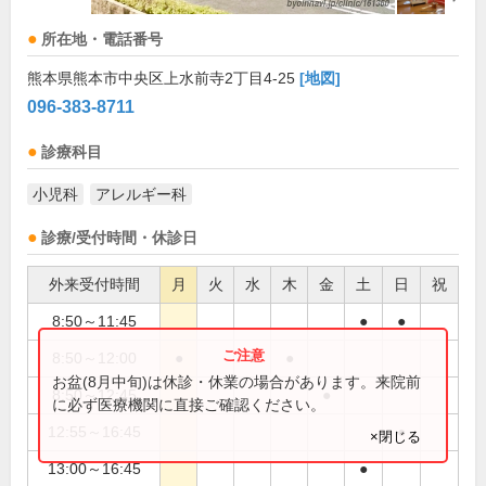
所在地・電話番号
熊本県熊本市中央区上水前寺2丁目4-25
[地図]
096-383-8711
診療科目
小児科
アレルギー科
診療/受付時間・休診日
外来受付時間
月
火
水
木
金
土
日
祝
8:50～11:45
●
●
8:50～12:00
●
●
●
お盆(8月中旬)は休診・休業の場合があります。来院前
8:50～12:45
●
に必ず医療機関に直接ご確認ください。
12:55～16:45
●
×閉じる
13:00～16:45
●