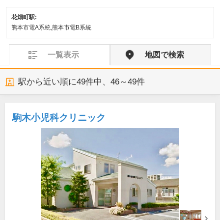
花畑町駅:
熊本市電A系統,熊本市電B系統
一覧表示
地図で検索
駅から近い順に
49
件中、
46～49件
駒木小児科クリニック