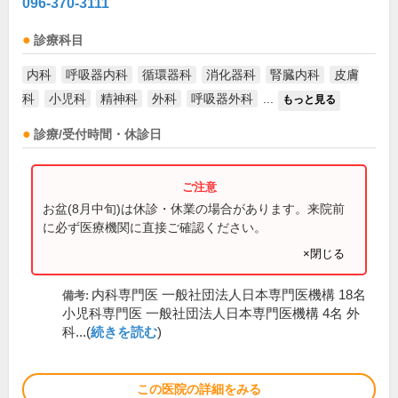
096-370-3111
診療科目
内科
呼吸器内科
循環器科
消化器科
腎臓内科
皮膚
科
小児科
精神科
外科
呼吸器外科
...
もっと見る
診療/受付時間・休診日
お盆(8月中旬)は休診・休業の場合があります。来院前
に必ず医療機関に直接ご確認ください。
×閉じる
内科専門医 一般社団法人日本専門医機構 18名
備考:
小児科専門医 一般社団法人日本専門医機構 4名 外
科...(
続きを読む
)
この医院の詳細をみる