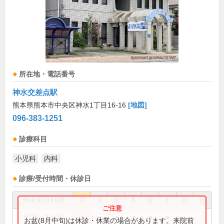
所在地・電話番号
神水交差点駅
熊本県熊本市中央区神水1丁目16-16
[地図]
096-383-1251
診療科目
小児科
内科
診療/受付時間・休診日
外来受付時間
月
火
水
木
金
土
日
祝
9:00～12:00
●
●
●
●
●
●
お盆(8月中旬)は休診・休業の場合があります。来院前