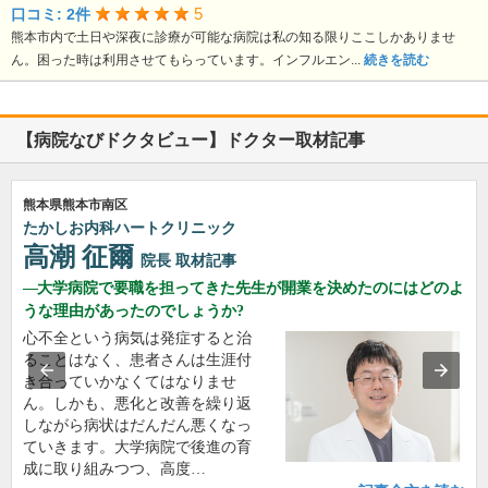
5
口コミ: 2件
熊本市内で土日や深夜に診療が可能な病院は私の知る限りここしかありませ
ん。困った時は利用させてもらっています。インフルエン...
続きを読む
【病院なびドクタビュー】ドクター取材記事
熊本県熊本市南区
たかしお内科ハートクリニック
高潮 征爾
院長
取材記事
大学病院で要職を担ってきた先生が開業を決めたのにはどのよ
うな理由があったのでしょうか?
心不全という病気は発症すると治
ることはなく、患者さんは生涯付
き合っていかなくてはなりませ
ん。しかも、悪化と改善を繰り返
しながら病状はだんだん悪くなっ
ていきます。大学病院で後進の育
成に取り組みつつ、高度…