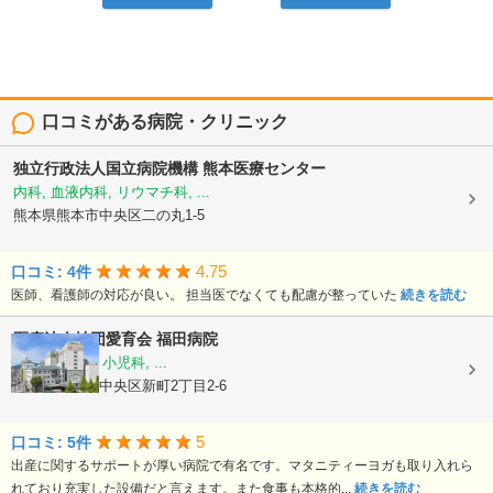
口コミがある病院・クリニック
独立行政法人国立病院機構
熊本医療センター
内科, 血液内科, リウマチ科, ...
熊本県熊本市中央区二の丸1-5
4.75
口コミ: 4件
医師、看護師の対応が良い。 担当医でなくても配慮が整っていた
続きを読む
医療法人社団愛育会
福田病院
産科, 婦人科, 小児科, ...
熊本県熊本市中央区新町2丁目2-6
5
口コミ: 5件
出産に関するサポートが厚い病院で有名です。マタニティーヨガも取り入れら
れており充実した設備だと言えます。また食事も本格的...
続きを読む