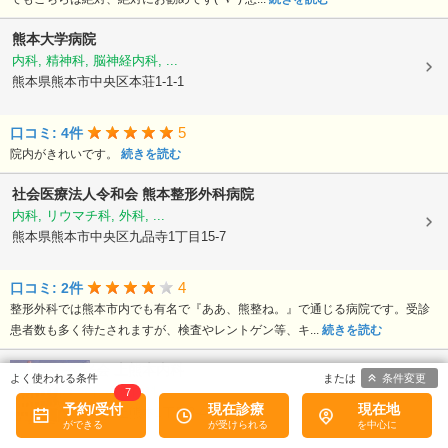
熊本大学病院
内科, 精神科, 脳神経内科, ...
熊本県熊本市中央区本荘1-1-1
5
口コミ: 4件
院内がきれいです。
続きを読む
社会医療法人令和会
熊本整形外科病院
内科, リウマチ科, 外科, ...
熊本県熊本市中央区九品寺1丁目15-7
4
口コミ: 2件
整形外科では熊本市内でも有名で『ああ、熊整ね。』で通じる病院です。受診
患者数も多く待たされますが、検査やレントゲン等、キ...
続きを読む
医療法人陽光会
上熊本内科
条件変更
内科, 神経内科, 心療内科, ...
7
予約/受付
現在診療
現在地
熊本県熊本市西区上熊本1丁目3-4