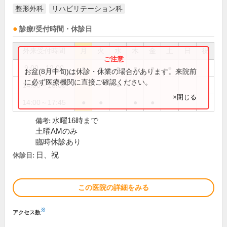
整形外科
リハビリテーション科
診療/受付時間・休診日
外来受付時間
月
火
水
木
金
土
日
祝
9:00～12:00
●
●
●
●
●
●
お盆(8月中旬)は休診・休業の場合があります。来院前
に必ず医療機関に直接ご確認ください。
14:00～16:00
●
×閉じる
14:00～17:45
●
●
●
●
水曜16時まで
備考:
土曜AMのみ
臨時休診あり
日、祝
休診日:
この医院の詳細をみる
※
アクセス数