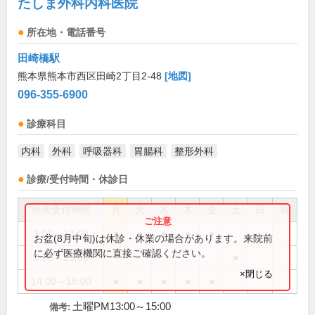
たしま外科内科医院
所在地・電話番号
田崎橋駅
熊本県熊本市西区田崎2丁目2-48
[地図]
096-355-6900
診療科目
内科
外科
呼吸器科
胃腸科
整形外科
診療/受付時間・休診日
外来受付時間
月
火
水
木
金
土
日
祝
9:00～12:00
●
●
●
●
●
お盆(8月中旬)は休診・休業の場合があります。来院前
に必ず医療機関に直接ご確認ください。
9:00～15:00
●
×閉じる
14:00～18:00
●
●
●
●
●
土曜PM13:00～15:00
備考: