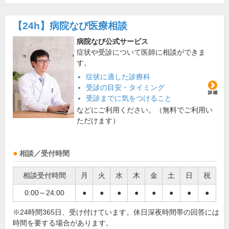
【24h】
病院なび医療相談
病院なび公式サービス
症状や受診について医師に相談ができま
す。
症状に適した診療科
受診の目安・タイミング
受診までに気をつけること
などにご利用ください。（無料でご利用い
ただけます）
相談／受付時間
相談受付時間
月
火
水
木
金
土
日
祝
0:00～24:00
●
●
●
●
●
●
●
●
※24時間365日、受け付けています。休日深夜時間帯の回答には
時間を要する場合があります。