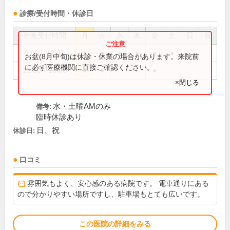
診療/受付時間・休診日
外来受付時間
月
火
水
木
金
土
日
祝
9:00～12:30
●
●
●
●
●
●
お盆(8月中旬)は休診・休業の場合があります。来院前
に必ず医療機関に直接ご確認ください。
13:30～18:00
●
●
●
●
×閉じる
水・土曜AMのみ
備考:
臨時休診あり
日、祝
休診日:
口コミ
雰囲気もよく、安心感のある病院です。 電車通りにある
ので分かりやすい場所ですし、駐車場もとても広いです。
この医院の詳細をみる