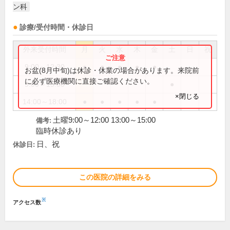
ン科
診療/受付時間・休診日
外来受付時間
月
火
水
木
金
土
日
祝
9:00～12:30
●
●
●
●
●
お盆(8月中旬)は休診・休業の場合があります。来院前
に必ず医療機関に直接ご確認ください。
9:00～15:00
●
×閉じる
14:00～18:00
●
●
●
●
●
土曜9:00～12:00 13:00～15:00
備考:
臨時休診あり
日、祝
休診日:
この医院の詳細をみる
※
アクセス数