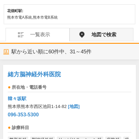
花畑町駅:
熊本市電A系統,熊本市電B系統
一覧表示
地図で検索
駅から近い順に
60
件中、
31～45件
緒方脳神経外科医院
所在地・電話番号
韓々坂駅
熊本県熊本市西区池田1-14-82
[地図]
096-353-5300
診療科目