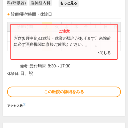
科(呼吸器)
脳神経内科
...
もっと見る
診療/受付時間・休診日
診療時間
月
火
水
木
金
土
日
祝
9:00～12:30
●
●
●
●
●
●
お盆(8月中旬)は休診・休業の場合があります。来院前
に必ず医療機関に直接ご確認ください。
13:30～18:00
●
●
●
●
●
●
×閉じる
受付時間 8:30～17:30
備考:
日、祝
休診日:
この医院の詳細をみる
※
アクセス数