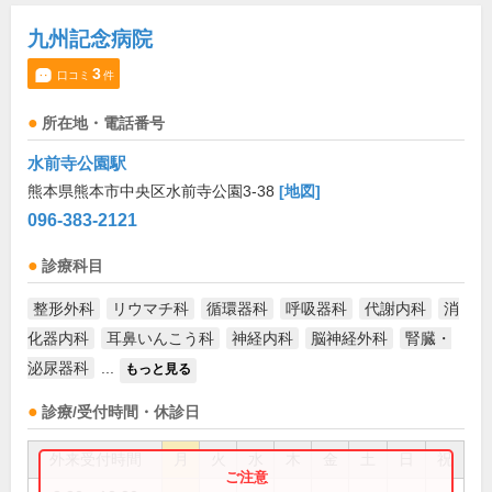
九州記念病院
3
口コミ
件
所在地・電話番号
水前寺公園駅
熊本県熊本市中央区水前寺公園3-38
[地図]
096-383-2121
診療科目
整形外科
リウマチ科
循環器科
呼吸器科
代謝内科
消
化器内科
耳鼻いんこう科
神経内科
脳神経外科
腎臓・
泌尿器科
...
もっと見る
診療/受付時間・休診日
外来受付時間
月
火
水
木
金
土
日
祝