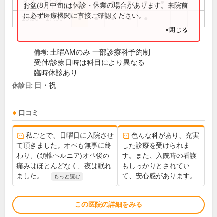
8:30～12:30
●
●
●
●
●
●
お盆(8月中旬)は休診・休業の場合があります。来院前
に必ず医療機関に直接ご確認ください。
13:30～17:00
●
●
●
●
●
×閉じる
土曜AMのみ 一部診療科予約制
備考:
受付/診療日時は科目により異なる
臨時休診あり
日・祝
休診日:
口コミ
私ごとで、日曜日に入院させ
色んな科があり、充実
て頂きました。オペも無事に終
した診療を受けられま
わり、(頚椎ヘルニア)オペ後の
す。また、入院時の看護
痛みはほとんどなく、夜は眠れ
もしっかりとされてい
ました。...
て、安心感があります。
もっと読む
この医院の詳細をみる