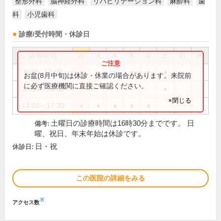
整形外科
脳神経外科
リハビリテーション科
麻酔科
歯
科
小児歯科
診療/受付時間・休診日
診療時間
月
火
水
木
金
土
日
祝
9:00～13:00
●
●
●
●
●
●
お盆(8月中旬)は休診・休業の場合があります。来院前
に必ず医療機関に直接ご確認ください。
14:00～16:30
●
×閉じる
14:00～17:30
●
●
●
●
●
土曜日の診療時間は16時30分までです。 日
備考:
曜、祝日、年末年始は休診です。
日・祝
休診日:
この医院の詳細をみる
※
アクセス数