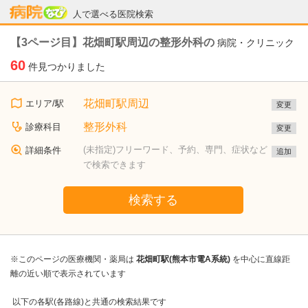
病院なび
人で選べる医院検索
【3ページ目】花畑町駅周辺の整形外科の
病院・クリニック
60
件見つかりました
花畑町駅周辺
エリア/駅
変更
整形外科
診療科目
変更
(未指定)フリーワード、予約、専門、症状など
詳細条件
追加
で検索できます
検索する
※このページの医療機関・薬局は
花畑町駅(熊本市電A系統)
を中心に直線距
離の近い順で表示されています
以下の各駅(各路線)と共通の検索結果です