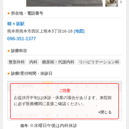
所在地・電話番号
韓々坂駅
熊本県熊本市西区上熊本3丁目16-18
[地図]
096-351-1377
診療科目
整形外科
内科
糖尿病・代謝内科
リハビリテーション科
診療/受付時間・休診日
診療時間
月
火
水
木
金
土
日
祝
9:00～12:30
●
●
●
●
●
お盆(8月中旬)は休診・休業の場合があります。来院前
に必ず医療機関に直接ご確認ください。
9:00～13:00
●
×閉じる
14:00～18:00
●
●
●
●
●
※水曜日午後は内科休診
備考: