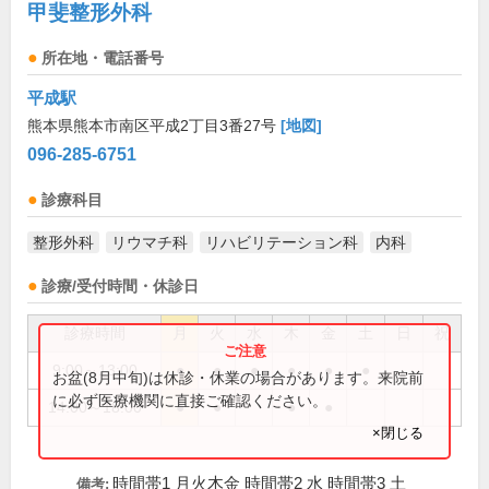
甲斐整形外科
所在地・電話番号
平成駅
熊本県熊本市南区平成2丁目3番27号
[地図]
096-285-6751
診療科目
整形外科
リウマチ科
リハビリテーション科
内科
診療/受付時間・休診日
診療時間
月
火
水
木
金
土
日
祝
9:00～13:00
●
●
●
●
●
●
お盆(8月中旬)は休診・休業の場合があります。来院前
に必ず医療機関に直接ご確認ください。
14:00～18:00
●
●
●
●
×閉じる
時間帯1 月火木金 時間帯2 水 時間帯3 土
備考: