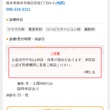
熊本県熊本市南区田迎1丁目6-5
[地図]
096-334-3111
診療科目
リウマチ科
整形外科
リハビリテーション科
麻酔科
診療/受付時間・休診日
外来受付時間
月
火
水
木
金
土
日
祝
9:00～12:30
●
●
●
●
●
●
お盆(8月中旬)は休診・休業の場合があります。来院前
に必ず医療機関に直接ご確認ください。
14:00～17:30
●
●
●
●
×閉じる
木・土曜AMのみ
備考:
臨時休診あり
日・祝
休診日: