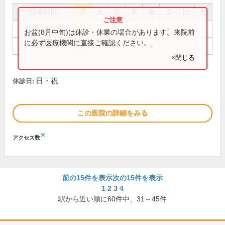
診療時間
月
火
水
木
金
土
日
祝
9:00～16:00
●
お盆(8月中旬)は休診・休業の場合があります。来院前
に必ず医療機関に直接ご確認ください。
9:00～18:00
●
●
●
●
●
×閉じる
日・祝
休診日:
この医院の詳細をみる
※
アクセス数
前の15件を表示
次の15件を表示
1
2
3
4
駅から近い順に
60
件中、
31～45件