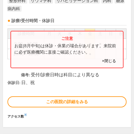
整形外科
リウマチ科
リハビリテーション科
内科
糖尿
病内科
診療/受付時間・休診日
診療時間
月
火
水
木
金
土
日
祝
9:00～13:00
●
●
●
●
●
●
お盆(8月中旬)は休診・休業の場合があります。来院前
に必ず医療機関に直接ご確認ください。
14:30～18:00
●
●
●
●
●
×閉じる
受付/診療日時は科目により異なる
備考:
日、祝
休診日:
この医院の詳細をみる
※
アクセス数