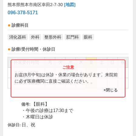
熊本県熊本市南区幸田2-7-30
[地図]
096-378-5171
診療科目
消化器科
外科
整形外科
肛門科
眼科
診療/受付時間・休診日
外来受付時間
月
火
水
木
金
土
日
祝
9:00～13:00
●
●
●
●
●
●
お盆(8月中旬)は休診・休業の場合があります。来院前
に必ず医療機関に直接ご確認ください。
14:00～18:00
●
●
●
●
×閉じる
【眼科】
備考:
・午後の診療は17:30まで
・木曜日は休診
日、祝
休診日: