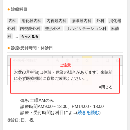
診療科目
内科
消化器内科
内視鏡内科
循環器内科
外科
消化器
外科
内視鏡外科
整形外科
リハビリテーション科
麻酔
科
...
もっと見る
診療/受付時間・休診日
外来受付時間
月
火
水
木
金
土
日
祝
8:40～12:30
●
●
●
●
●
●
お盆(8月中旬)は休診・休業の場合があります。来院前
に必ず医療機関に直接ご確認ください。
13:50～17:30
●
●
●
●
●
×閉じる
土曜AMのみ
備考:
診療時間AM9:00～13:00、PM14:00～18:00
診療・受付時間は科目によ...(
続きを読む
)
日、祝
休診日: