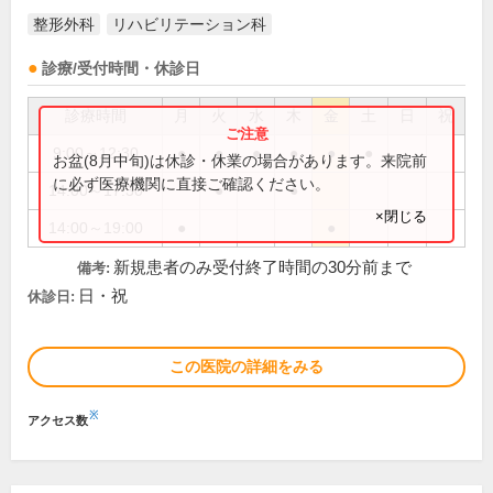
整形外科
リハビリテーション科
診療/受付時間・休診日
診療時間
月
火
水
木
金
土
日
祝
9:00～12:30
●
●
●
●
●
●
お盆(8月中旬)は休診・休業の場合があります。来院前
に必ず医療機関に直接ご確認ください。
14:00～17:30
●
●
×閉じる
14:00～19:00
●
●
新規患者のみ受付終了時間の30分前まで
備考:
日・祝
休診日:
この医院の詳細をみる
※
アクセス数