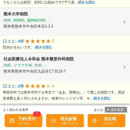
でもこちらは絶対、絶対にお勧めです(^∇^) 患...
続きを読む
熊本大学病院
内科, 精神科, 脳神経内科, ...
熊本県熊本市中央区本荘1-1-1
5
口コミ: 4件
院内がきれいです。
続きを読む
社会医療法人令和会
熊本整形外科病院
内科, リウマチ科, 外科, ...
熊本県熊本市中央区九品寺1丁目15-7
4
口コミ: 2件
整形外科では熊本市内でも有名で『ああ、熊整ね。』で通じる病院です。受診
患者数も多く待たされますが、検査やレントゲン等、キ...
続きを読む
医療法人陽光会
上熊本内科
条件変更
7
内科, 神経内科, 心療内科, ...
予約/受付
現在診療
現在地
熊本県熊本市西区上熊本1丁目3-4