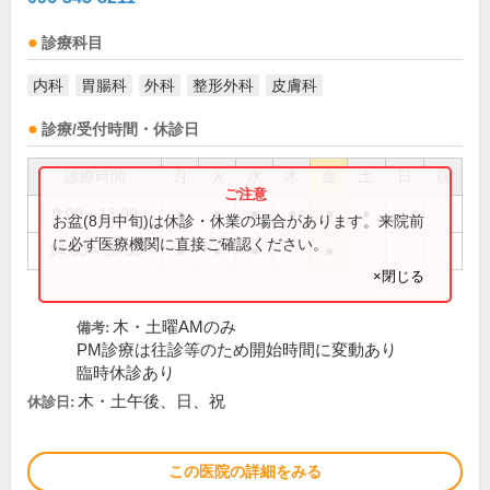
診療科目
内科
胃腸科
外科
整形外科
皮膚科
診療/受付時間・休診日
診療時間
月
火
水
木
金
土
日
祝
9:00～13:00
●
●
●
●
●
●
お盆(8月中旬)は休診・休業の場合があります。来院前
に必ず医療機関に直接ご確認ください。
14:00～18:00
●
●
●
●
×閉じる
木・土曜AMのみ
備考:
PM診療は往診等のため開始時間に変動あり
臨時休診あり
木・土午後、日、祝
休診日:
この医院の詳細をみる