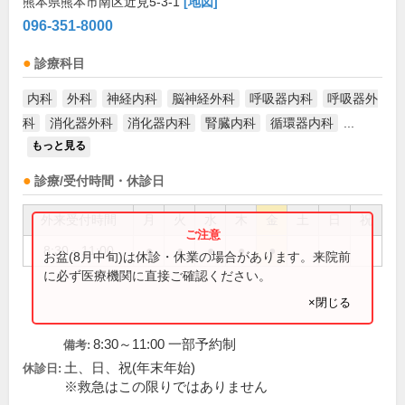
熊本県熊本市南区近見5-3-1
[地図]
096-351-8000
診療科目
内科
外科
神経内科
脳神経外科
呼吸器内科
呼吸器外
科
消化器外科
消化器内科
腎臓内科
循環器内科
...
もっと見る
診療/受付時間・休診日
外来受付時間
月
火
水
木
金
土
日
祝
8:30～11:00
●
●
●
●
●
お盆(8月中旬)は休診・休業の場合があります。来院前
に必ず医療機関に直接ご確認ください。
×閉じる
8:30～11:00 一部予約制
備考:
土、日、祝(年末年始)
休診日:
※救急はこの限りではありません