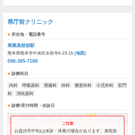
県庁前クリニック
所在地・電話番号
商業高校前駅
熊本県熊本市中央区水前寺6-23-15
[地図]
096-385-7168
診療科目
内科
呼吸器科
胃腸科
外科
整形外科
小児外科
肛門
科
消化器科
診療/受付時間・休診日
診療時間
月
火
水
木
金
土
日
祝
9:30～13:00
●
●
●
●
●
お盆(8月中旬)は休診・休業の場合があります。来院前