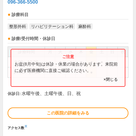
096-366-5500
診療科目
整形外科
リハビリテーション科
麻酔科
診療/受付時間・休診日
診療時間
月
火
水
木
金
土
日
祝
9:00～12:30
●
●
●
●
●
●
お盆(8月中旬)は休診・休業の場合があります。来院前
に必ず医療機関に直接ご確認ください。
14:00～17:30
●
●
●
●
×閉じる
水曜午後、土曜午後、日、祝
休診日:
この医院の詳細をみる
※
アクセス数