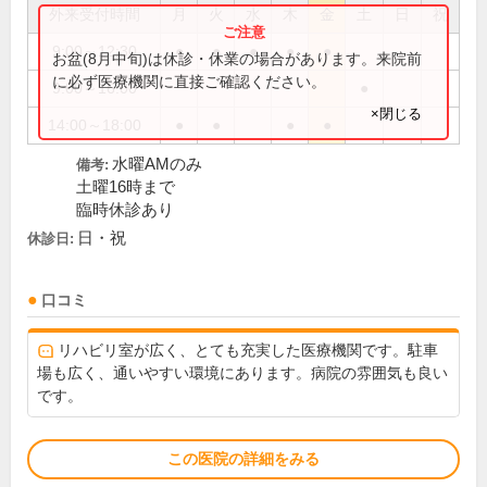
外来受付時間
月
火
水
木
金
土
日
祝
9:00～12:30
●
●
●
●
●
お盆(8月中旬)は休診・休業の場合があります。来院前
に必ず医療機関に直接ご確認ください。
9:00～16:00
●
×閉じる
14:00～18:00
●
●
●
●
水曜AMのみ
備考:
土曜16時まで
臨時休診あり
日・祝
休診日:
口コミ
リハビリ室が広く、とても充実した医療機関です。駐車
場も広く、通いやすい環境にあります。病院の雰囲気も良い
です。
この医院の詳細をみる