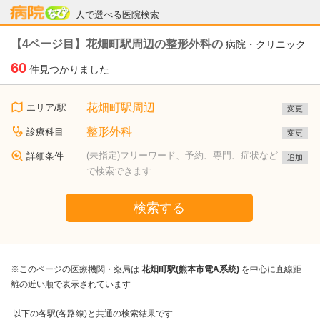
病院なび
人で選べる医院検索
【4ページ目】花畑町駅周辺の整形外科の
病院・クリニック
60
件見つかりました
花畑町駅周辺
エリア/駅
変更
整形外科
診療科目
変更
(未指定)フリーワード、予約、専門、症状など
詳細条件
追加
で検索できます
検索する
※このページの医療機関・薬局は
花畑町駅(熊本市電A系統)
を中心に直線距
離の近い順で表示されています
以下の各駅(各路線)と共通の検索結果です