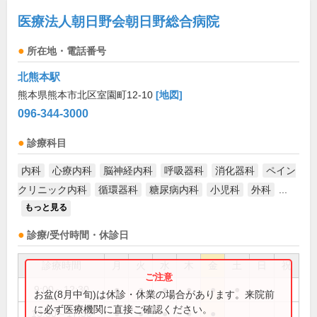
医療法人朝日野会朝日野総合病院
所在地・電話番号
北熊本駅
熊本県熊本市北区室園町12-10
[地図]
096-344-3000
診療科目
内科
心療内科
脳神経内科
呼吸器科
消化器科
ペイン
クリニック内科
循環器科
糖尿病内科
小児科
外科
...
もっと見る
診療/受付時間・休診日
診療時間
月
火
水
木
金
土
日
祝
9:00～12:30
●
●
●
●
●
●
お盆(8月中旬)は休診・休業の場合があります。来院前
に必ず医療機関に直接ご確認ください。
13:30～17:30
●
●
●
●
●