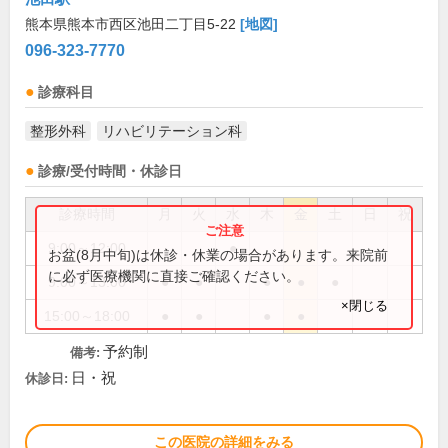
熊本県熊本市西区池田二丁目5-22
[地図]
096-323-7770
診療科目
整形外科
リハビリテーション科
診療/受付時間・休診日
診療時間
月
火
水
木
金
土
日
祝
9:00～12:00
●
お盆(8月中旬)は休診・休業の場合があります。来院前
に必ず医療機関に直接ご確認ください。
9:00～13:00
●
●
●
●
●
×閉じる
15:00～18:00
●
●
●
●
予約制
備考:
日・祝
休診日:
この医院の詳細をみる