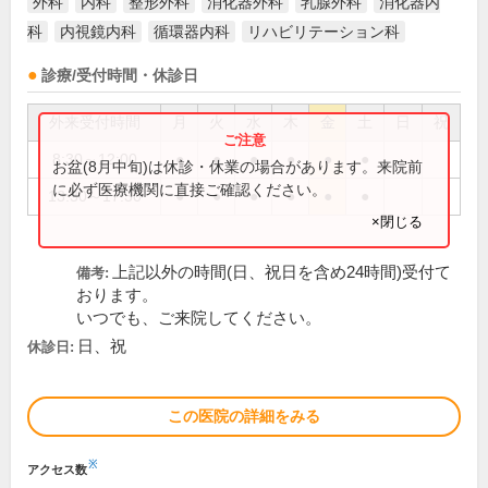
外科
内科
整形外科
消化器外科
乳腺外科
消化器内
科
内視鏡内科
循環器内科
リハビリテーション科
診療/受付時間・休診日
外来受付時間
月
火
水
木
金
土
日
祝
8:30～12:00
●
●
●
●
●
●
お盆(8月中旬)は休診・休業の場合があります。来院前
に必ず医療機関に直接ご確認ください。
13:30～17:30
●
●
●
●
●
●
×閉じる
上記以外の時間(日、祝日を含め24時間)受付て
備考:
おります。
いつでも、ご来院してください。
日、祝
休診日:
この医院の詳細をみる
※
アクセス数