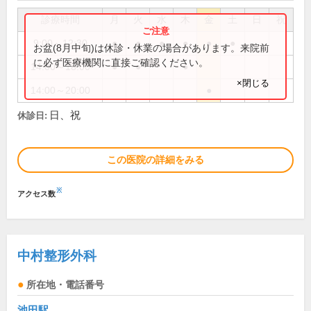
診療時間
月
火
水
木
金
土
日
祝
9:00～12:30
●
●
●
●
●
●
お盆(8月中旬)は休診・休業の場合があります。来院前
に必ず医療機関に直接ご確認ください。
14:00～18:00
●
●
●
×閉じる
14:00～20:00
●
日、祝
休診日:
この医院の詳細をみる
※
アクセス数
中村整形外科
所在地・電話番号
池田駅