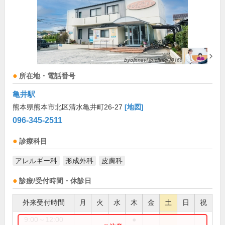
所在地・電話番号
亀井駅
熊本県熊本市北区清水亀井町26-27
[地図]
096-345-2511
診療科目
アレルギー科
形成外科
皮膚科
診療/受付時間・休診日
外来受付時間
月
火
水
木
金
土
日
祝
9:00～12:00
●