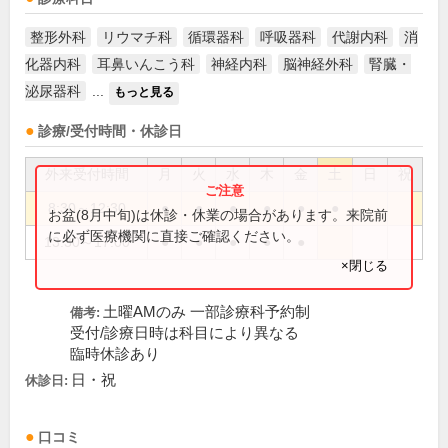
整形外科
リウマチ科
循環器科
呼吸器科
代謝内科
消
化器内科
耳鼻いんこう科
神経内科
脳神経外科
腎臓・
泌尿器科
...
もっと見る
診療/受付時間・休診日
外来受付時間
月
火
水
木
金
土
日
祝
8:30～12:30
●
●
●
●
●
●
お盆(8月中旬)は休診・休業の場合があります。来院前
に必ず医療機関に直接ご確認ください。
13:30～17:00
●
●
●
●
●
×閉じる
土曜AMのみ 一部診療科予約制
備考:
受付/診療日時は科目により異なる
臨時休診あり
日・祝
休診日:
口コミ