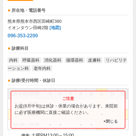
所在地・電話番号
熊本県熊本市西区田崎町380
イオンタウン田崎2階
[地図]
096-353-2200
診療科目
内科
呼吸器科
消化器科
循環器科
皮膚科
リハビリテ
ーション科
老年内科
診療/受付時間・休診日
外来受付時間
月
火
水
木
金
土
日
祝
9:15～12:30
●
●
●
●
●
お盆(8月中旬)は休診・休業の場合があります。来院前
に必ず医療機関に直接ご確認ください。
9:15～15:00
●
×閉じる
14:00～18:00
●
●
●
●
土曜PM13:00～15:00
備考: