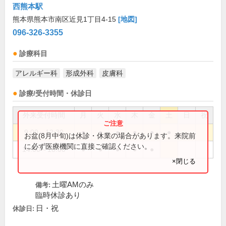
西熊本駅
熊本県熊本市南区近見1丁目4-15
[地図]
096-326-3355
診療科目
アレルギー科
形成外科
皮膚科
診療/受付時間・休診日
外来受付時間
月
火
水
木
金
土
日
祝
9:00～12:30
●
●
●
●
●
●
お盆(8月中旬)は休診・休業の場合があります。来院前
に必ず医療機関に直接ご確認ください。
14:00～18:00
●
●
●
●
●
×閉じる
土曜AMのみ
備考:
臨時休診あり
日・祝
休診日: