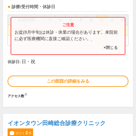
診療/受付時間・休診日
診療時間
月
火
水
木
金
土
日
祝
9:00～12:30
●
●
●
●
●
●
お盆(8月中旬)は休診・休業の場合があります。来院前
に必ず医療機関に直接ご確認ください。
13:30～17:30
●
●
●
●
●
×閉じる
日・祝
休診日:
この医院の詳細をみる
※
アクセス数
イオンタウン田崎総合診療クリニック
2
口コミ
件