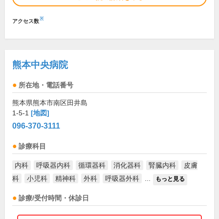
※
アクセス数
熊本中央病院
所在地・電話番号
熊本県熊本市南区田井島
1-5-1
[地図]
096-370-3111
診療科目
内科
呼吸器内科
循環器科
消化器科
腎臓内科
皮膚
科
小児科
精神科
外科
呼吸器外科
...
もっと見る
診療/受付時間・休診日