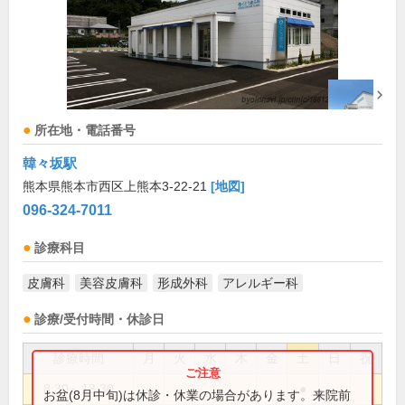
所在地・電話番号
韓々坂駅
熊本県熊本市西区上熊本3-22-21
[地図]
096-324-7011
診療科目
皮膚科
美容皮膚科
形成外科
アレルギー科
診療/受付時間・休診日
診療時間
月
火
水
木
金
土
日
祝
8:30～13:30
●
お盆(8月中旬)は休診・休業の場合があります。来院前