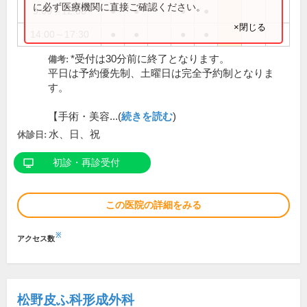
に必ず医療機関に直接ご確認ください。
9:00～12:00
●
●
●
●
×閉じる
14:00～17:30
●
●
●
●
*受付は30分前に終了となります。
備考:
平日は予約優先制、土曜日は完全予約制となりま
す。
【手術・美容...(
続きを読む
)
水、日、祝
休診日:
初診・再診受付
この医院の詳細をみる
※
アクセス数
松野皮ふ科形成外科