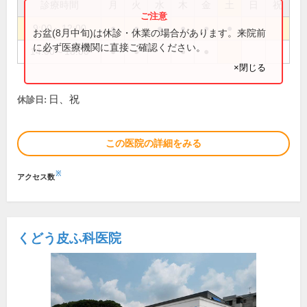
診療時間
月
火
水
木
金
土
日
祝
9:00～12:00
●
●
●
●
●
●
お盆(8月中旬)は休診・休業の場合があります。来院前
に必ず医療機関に直接ご確認ください。
14:00～18:00
●
●
●
●
×閉じる
日、祝
休診日:
この医院の詳細をみる
※
アクセス数
くどう皮ふ科医院