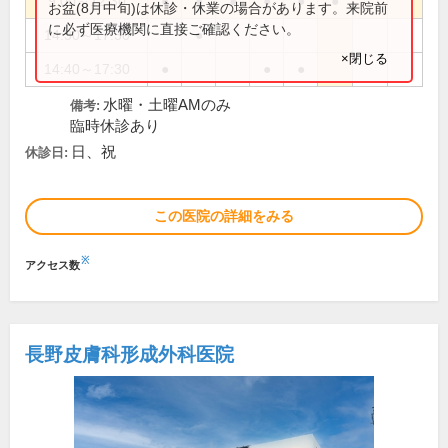
9:00～12:30
●
●
●
●
●
●
お盆(8月中旬)は休診・休業の場合があります。来院前
に必ず医療機関に直接ご確認ください。
14:30～17:30
●
×閉じる
14:40～17:30
●
●
●
水曜・土曜AMのみ
備考:
臨時休診あり
日、祝
休診日:
この医院の詳細をみる
※
アクセス数
長野皮膚科形成外科医院