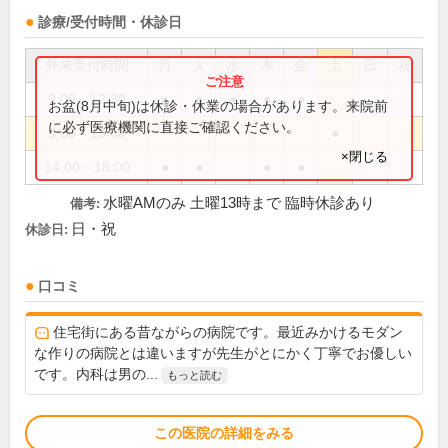
診療/受付時間・休診日
外来受付時間
月
火
水
木
金
土
日
祝
9:00～12:30
●
●
●
●
●
お盆(8月中旬)は休診・休業の場合があります。来院前
に必ず医療機関に直接ご確認ください。
9:00～13:00
●
×閉じる
14:00～18:00
●
●
●
●
水曜AMのみ 土曜13時まで 臨時休診あり
備考:
日・祝
休診日:
口コミ
住宅街にある昔ながらの病院です。最近みかけるモダン
な作りの病院とは違いますが先生がとにかく丁寧でお優しい
です。内科は男の...
もっと読む
この医院の詳細をみる