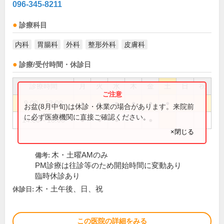
096-345-8211
診療科目
内科
胃腸科
外科
整形外科
皮膚科
診療/受付時間・休診日
診療時間
月
火
水
木
金
土
日
祝
9:00～13:00
●
●
●
●
●
●
お盆(8月中旬)は休診・休業の場合があります。来院前
に必ず医療機関に直接ご確認ください。
14:00～18:00
●
●
●
●
×閉じる
木・土曜AMのみ
備考:
PM診療は往診等のため開始時間に変動あり
臨時休診あり
木・土午後、日、祝
休診日:
この医院の詳細をみる