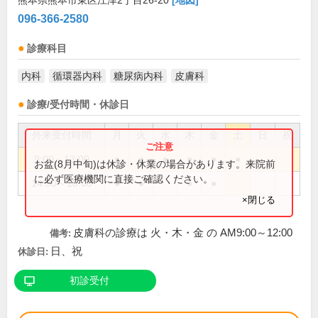
熊本県熊本市東区江津2丁目26-20
[地図]
096-366-2580
診療科目
内科
循環器内科
糖尿病内科
皮膚科
診療/受付時間・休診日
外来受付時間
月
火
水
木
金
土
日
祝
9:00～13:00
●
●
●
●
●
●
お盆(8月中旬)は休診・休業の場合があります。来院前
に必ず医療機関に直接ご確認ください。
14:00～18:00
●
●
●
●
×閉じる
皮膚科の診療は 火・木・金 の AM9:00～12:00
備考:
日、祝
休診日:
初診受付