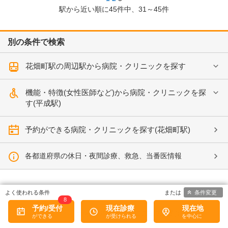
駅から近い順に
45
件中、
31～45件
別の条件で検索
花畑町駅の周辺駅から病院・クリニックを探す
機能・特徴(女性医師など)から病院・クリニックを探
す(平成駅)
予約ができる病院・クリニックを探す(花畑町駅)
各都道府県の休日・夜間診療、救急、当番医情報
条件変更
8
予約/受付
現在診療
現在地
病院なび
からのアンケートにご協力ください。