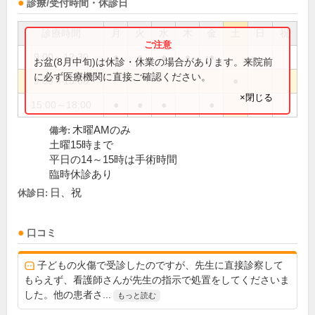
診療/受付時間・休診日
診療時間
月
火
水
木
金
土
日
祝
9:00～12:30
●
●
●
●
●
お盆(8月中旬)は休診・休業の場合があります。来院前
に必ず医療機関に直接ご確認ください。
9:00～15:00
●
×閉じる
15:00～18:00
●
●
●
●
木曜AMのみ
備考:
土曜15時まで
平日の14～15時は手術時間
臨時休診あり
日、祝
休診日:
口コミ
子どもの火傷で受診したのですが、先生に直接診察して
もらえず、看護師さんが先生の指示で処置をしてくださいま
した。他の患者さ...
もっと読む