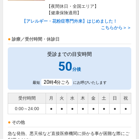
【夜間休日・全国エリア】
【健康保険適用】
【アレルギー・花粉症専門外来】はじめました！
こちらから＞＞
診療／受付時間・休診日
受診までの目安時間
50
分後
20
4
時
分ごろ
最短
にお呼びいたします
受付時間
月
火
水
木
金
土
日
祝
0:00～24:00
●
●
●
●
●
●
●
●
その他
急な発熱、悪天候など直接医療機関に掛かる事が困難な際にご