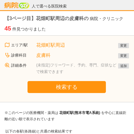
病院なび
人で選べる医院検索
【3ページ目】花畑町駅周辺の皮膚科の
病院・クリニック
45
件見つかりました
花畑町駅周辺
エリア/駅
変更
皮膚科
診療科目
変更
(未指定)フリーワード、予約、専門、症状など
詳細条件
追加
で検索できます
検索する
※このページの医療機関・薬局は
花畑町駅(熊本市電A系統)
を中心に直線距
離の近い順で表示されています
以下の各駅(各路線)と共通の検索結果です