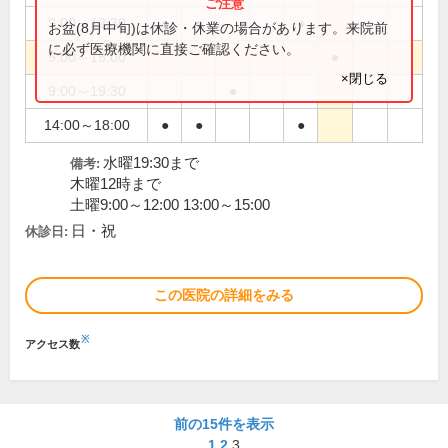
9:00～12:30
●
●
●
お盆(8月中旬)は休診・休業の場合があります。来院前
に必ず医療機関に直接ご確認ください。
9:00～15:00
●
×閉じる
9:00～19:30
●
14:00～18:00
●
●
●
水曜19:30まで
備考:
木曜12時まで
土曜9:00～12:00 13:00～15:00
日・祝
休診日:
この医院の詳細をみる
※
アクセス数
前の15件を表示
1
2
3