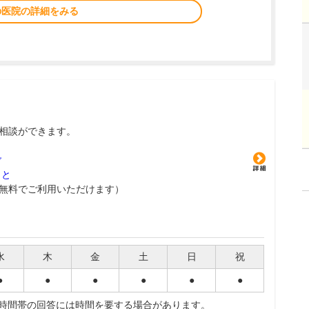
の医院の詳細をみる
相談ができます。
グ
こと
無料でご利用いただけます）
水
木
金
土
日
祝
●
●
●
●
●
●
夜時間帯の回答には時間を要する場合があります。