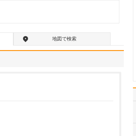
たのにはどのような理由があったのでしょうか?
心不全という病気は発症
すると治ることはなく、
患者さんは生涯付き合っ
ていかなくてはなりませ
ん。しかも、悪化と改善
地図で検索
を繰り返しながら病状は
だんだん悪くなっていき
ます。大学病院で後進の
育成に取り組みつつ、高
度…
>>記事全文を読む