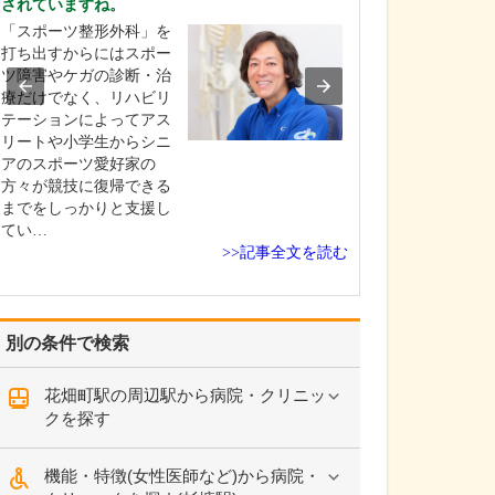
されていますね。
院の特長ですね
「スポーツ整形外科」を
そうですね。当
打ち出すからにはスポー
院してから40年
ツ障害やケガの診断・治
ます。当初から
療だけでなく、リハビリ
の皆さんのご要
テーションによってアス
てさまざまな疾
リートや小学生からシニ
していたことも
アのスポーツ愛好家の
かりつけ医とし
方々が競技に復帰できる
い分野の診療を
までをしっかりと支援し
が大きな特長だ
てい…
ま…
>>記事全文を読む
別の条件で検索
花畑町駅の周辺駅から病院・クリニッ
クを探す
機能・特徴(女性医師など)から病院・