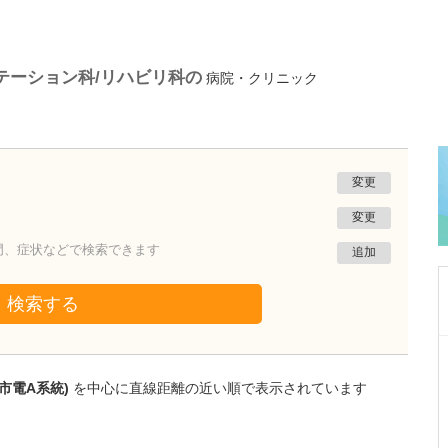
テーション科/リハビリ科の
病院・クリニック
変更
変更
門、症状などで検索できます
追加
検索する
熊本県熊本市南区
たかしお内科ハートクリニック
市電A系統)
を中心に直線距離の近い順で表示されています
高潮 征爾
院長
取材記事
大学病院で要職を担ってきた先生が開業を決め