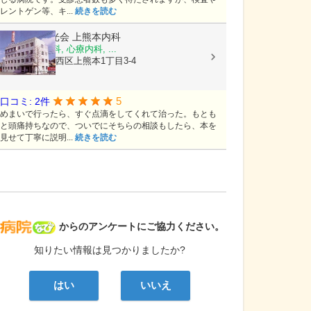
レントゲン等、キ...
続きを読む
医療法人陽光会
上熊本内科
内科, 神経内科, 心療内科, ...
熊本県熊本市西区上熊本1丁目3-4
5
口コミ: 2件
めまいで行ったら、すぐ点滴をしてくれて治った。もとも
と頭痛持ちなので、ついでにそちらの相談もしたら、本を
見せて丁寧に説明...
続きを読む
病院なび
からのアンケートにご協力ください。
知りたい情報は見つかりましたか?
はい
いいえ