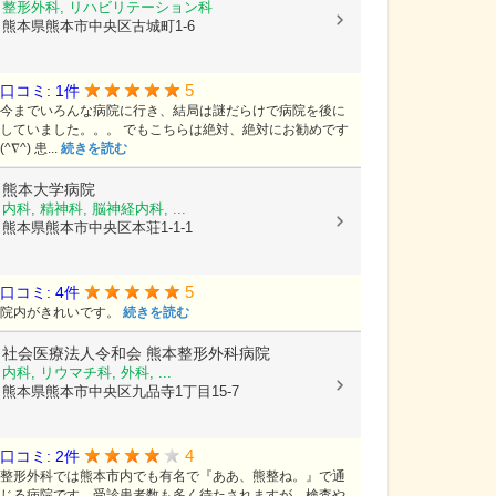
整形外科, リハビリテーション科
熊本県熊本市中央区古城町1-6
5
口コミ: 1件
今までいろんな病院に行き、結局は謎だらけで病院を後に
していました。。。 でもこちらは絶対、絶対にお勧めです
(^∇^) 患...
続きを読む
熊本大学病院
内科, 精神科, 脳神経内科, ...
熊本県熊本市中央区本荘1-1-1
5
口コミ: 4件
院内がきれいです。
続きを読む
社会医療法人令和会
熊本整形外科病院
内科, リウマチ科, 外科, ...
熊本県熊本市中央区九品寺1丁目15-7
4
口コミ: 2件
整形外科では熊本市内でも有名で『ああ、熊整ね。』で通
じる病院です。受診患者数も多く待たされますが、検査や