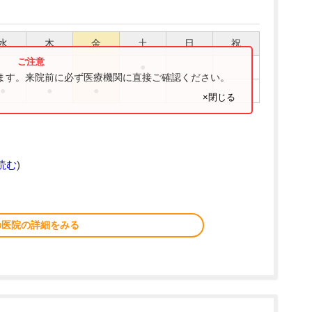
水
木
金
土
日
祝
●
ります。来院前に必ず医療機関に直接ご確認ください。
●
●
●
×閉じる
読む
)
の医院の詳細をみる