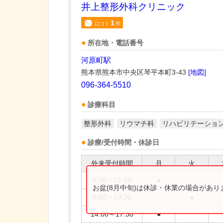
井上整形外科クリニック
1
口コミ
件
所在地・電話番号
河原町駅
熊本県熊本市中央区琴平本町3-43
[地図]
096-364-5510
診療科目
整形外科
リウマチ科
リハビリテーショ
診療/受付時間・休診日
外来受付時間
月
火
9:00～12:00
●
お盆(8月中旬)は休診・休業の場合があ
9:00～19:30
●
14:00～17:30
●