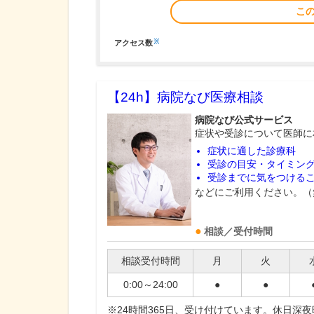
こ
※
アクセス数
【24h】
病院なび医療相談
病院なび公式サービス
症状や受診について医師に
症状に適した診療科
受診の目安・タイミン
受診までに気をつける
などにご利用ください。（
相談／受付時間
相談受付時間
月
火
0:00～24:00
●
●
※24時間365日、受け付けています。休日深