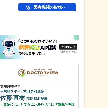
医療機関の皆様へ
医師(ドクター)の
群馬県伊勢崎市
東京都品川区
伊勢崎スポーツ整形外科医院
伊藤クリニック
佐藤 直樹
伊藤 俊幸
院長
取材記事
貴院には、とても広い屋外リハビリ施設が併設
さまざまな疾患