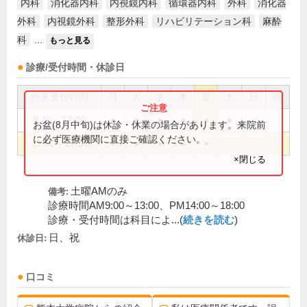
内科
消化器内科
内視鏡内科
循環器内科
外科
消化器
外科
内視鏡外科
整形外科
リハビリテーション科
麻酔
科
...
もっと見る
診療/受付時間・休診日
外来受付時間
月
火
水
木
金
土
日
祝
8:40～12:30
●
●
●
●
●
●
お盆(8月中旬)は休診・休業の場合があります。来院前
に必ず医療機関に直接ご確認ください。
13:50～17:30
●
●
●
●
●
×閉じる
土曜AMのみ
備考:
診療時間AM9:00～13:00、PM14:00～18:00
診療・受付時間は科目によ...(
続きを読む
)
日、祝
休診日:
口コミ