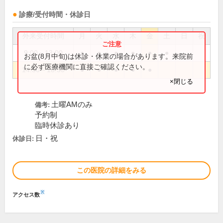
診療/受付時間・休診日
外来受付時間
月
火
水
木
金
土
日
祝
9:00～13:00
●
●
●
●
●
●
お盆(8月中旬)は休診・休業の場合があります。来院前
に必ず医療機関に直接ご確認ください。
14:30～18:30
●
●
●
●
●
×閉じる
土曜AMのみ
備考:
予約制
臨時休診あり
日・祝
休診日:
この医院の詳細をみる
※
アクセス数