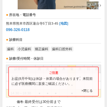
所在地・電話番号
熊本県熊本市西区蓮台寺5丁目3-45
[地図]
096-326-0118
診療科目
歯科
小児歯科
矯正歯科
歯科口腔外科
診療/受付時間・休診日
診療時間
月
火
水
木
金
土
日
祝
8:30～16:00
●
お盆(8月中旬)は休診・休業の場合があります。来院前
に必ず医療機関に直接ご確認ください。
9:00～12:30
●
●
●
●
×閉じる
14:30～18:30
●
●
●
●
最終受付は30分前まで
備考: