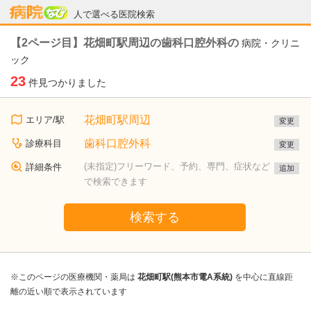
病院なび
人で選べる医院検索
【2ページ目】花畑町駅周辺の歯科口腔外科の
病院・クリニ
ック
23
件見つかりました
花畑町駅周辺
エリア/駅
変更
歯科口腔外科
診療科目
変更
(未指定)フリーワード、予約、専門、症状など
詳細条件
追加
で検索できます
検索する
※このページの医療機関・薬局は
花畑町駅(熊本市電A系統)
を中心に直線距
離の近い順で表示されています