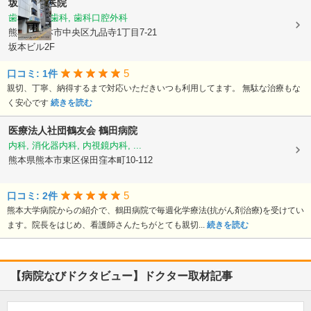
坂本歯科医院
歯科, 小児歯科, 歯科口腔外科
熊本県熊本市中央区九品寺1丁目7-21
坂本ビル2F
5
口コミ: 1件
親切、丁寧、納得するまで対応いただきいつも利用してます。 無駄な治療もな
く安心です
続きを読む
医療法人社団鶴友会
鶴田病院
内科, 消化器内科, 内視鏡内科, ...
熊本県熊本市東区保田窪本町10-112
5
口コミ: 2件
熊本大学病院からの紹介で、鶴田病院で毎週化学療法(抗がん剤治療)を受けてい
ます。院長をはじめ、看護師さんたちがとても親切...
続きを読む
【病院なびドクタビュー】ドクター取材記事