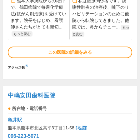
熊本大学病院からの紹介
私は医療関係者です。誤
で、鶴田病院で毎週化学療
嚥性肺炎の治療後、嚥下のリ
法(抗がん剤治療)を受けてい
ハビリテーションのために他
ます。院長をはじめ、看護
院から転院してきました。他
師さんたちがとても親切...
院では、鼻からチュー...
もっ
もっと読む
と読む
この医院の詳細をみる
※
アクセス数
中嶋安田歯科医院
所在地・電話番号
亀井駅
熊本県熊本市北区高平3丁目11-58
[地図]
096-223-5071