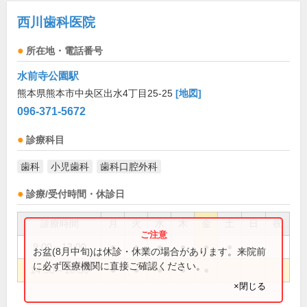
西川歯科医院
所在地・電話番号
水前寺公園駅
熊本県熊本市中央区出水4丁目25-25
[地図]
096-371-5672
診療科目
歯科
小児歯科
歯科口腔外科
診療/受付時間・休診日
診療時間
月
火
水
木
金
土
日
祝
9:00～13:00
●
●
●
●
●
●
お盆(8月中旬)は休診・休業の場合があります。来院前
に必ず医療機関に直接ご確認ください。
14:30～18:30
●
●
●
●
●
×閉じる