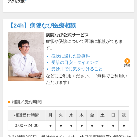
アクセス数
【24h】
病院なび医療相談
病院なび公式サービス
症状や受診について医師に相談ができま
す。
症状に適した診療科
受診の目安・タイミング
受診までに気をつけること
などにご利用ください。（無料でご利用い
ただけます）
相談／受付時間
相談受付時間
月
火
水
木
金
土
日
祝
0:00～24:00
●
●
●
●
●
●
●
●