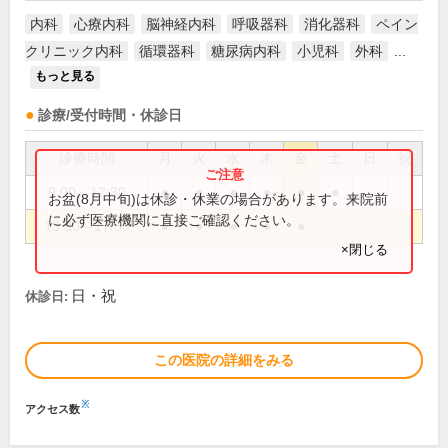
内科
心療内科
脳神経内科
呼吸器科
消化器科
ペイン
クリニック内科
循環器科
糖尿病内科
小児科
外科
...
もっと見る
診療/受付時間・休診日
診療時間
月
火
水
木
金
土
日
祝
9:00～12:30
●
●
●
●
●
●
お盆(8月中旬)は休診・休業の場合があります。来院前
に必ず医療機関に直接ご確認ください。
13:30～17:30
●
●
●
●
●
×閉じる
日・祝
休診日:
この医院の詳細をみる
※
アクセス数