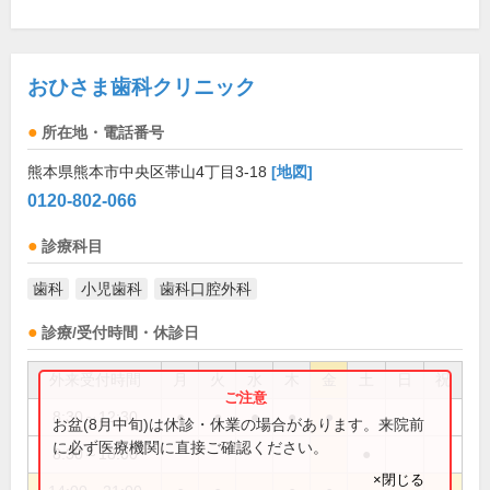
おひさま歯科クリニック
所在地・電話番号
熊本県熊本市中央区帯山4丁目3-18
[地図]
0120-802-066
診療科目
歯科
小児歯科
歯科口腔外科
診療/受付時間・休診日
外来受付時間
月
火
水
木
金
土
日
祝
8:30～12:30
●
●
●
●
●
お盆(8月中旬)は休診・休業の場合があります。来院前
に必ず医療機関に直接ご確認ください。
8:30～18:00
●
×閉じる