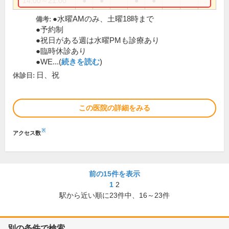
14:00～21:00
●
●
●
●
●水曜AMのみ、土曜18時まで
備考:
●予約制
●祝日がある週は水曜PMも診療あり
●臨時休診あり
●WE...(
続きを読む
)
日、祝
休診日:
この医院の詳細をみる
※
アクセス数
前の15件を表示
1
2
駅から近い順に
23
件中、
16～23件
別の条件で検索