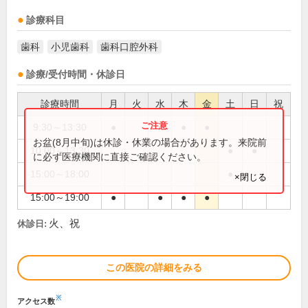
診療科目
歯科
小児歯科
歯科口腔外科
診療/受付時間・休診日
診療時間
月
火
水
木
金
土
日
祝
9:30～13:30
●
●
●
●
お盆(8月中旬)は休診・休業の場合があります。来院前
10:00～13:30
●
●
に必ず医療機関に直接ご確認ください。
15:00～18:00
●
×閉じる
15:00～19:00
●
●
●
●
火、祝
休診日:
この医院の詳細をみる
※
アクセス数