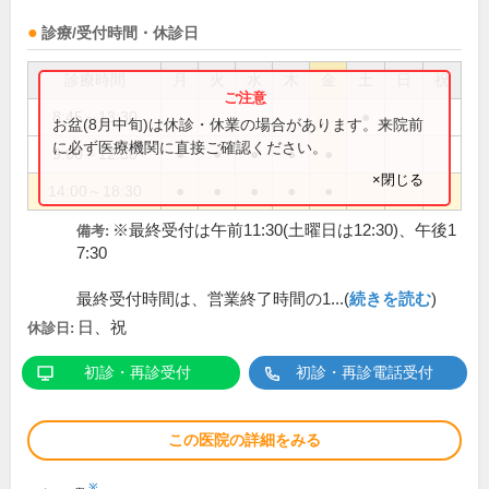
診療/受付時間・休診日
診療時間
月
火
水
木
金
土
日
祝
8:45～13:30
●
お盆(8月中旬)は休診・休業の場合があります。来院前
に必ず医療機関に直接ご確認ください。
9:00～12:30
●
●
●
●
●
×閉じる
14:00～18:30
●
●
●
●
●
※最終受付は午前11:30(土曜日は12:30)、午後1
備考:
7:30
最終受付時間は、営業終了時間の1...(
続きを読む
)
日、祝
休診日:
初診・再診受付
初診・再診電話受付
この医院の詳細をみる
※