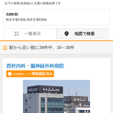
以下の各駅(各路線)と共通の検索結果です
花畑町駅:
熊本市電A系統,熊本市電B系統
一覧表示
地図で検索
駅から近い順に
34
件中、
16～30件
西村内科・脳神経外科病院
情報認証済み
医療機関による