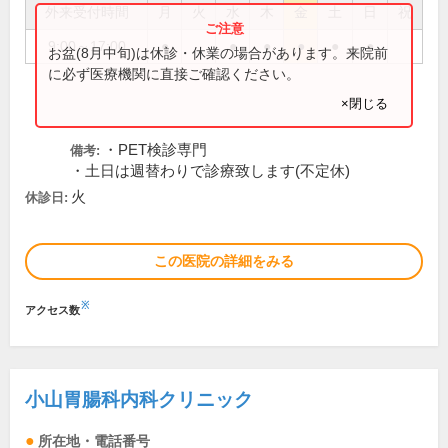
外来受付時間
月
火
水
木
金
土
日
祝
9:00～17:00
●
●
●
●
●
●
お盆(8月中旬)は休診・休業の場合があります。来院前
に必ず医療機関に直接ご確認ください。
×閉じる
・PET検診専門
備考:
・土日は週替わりで診療致します(不定休)
火
休診日:
この医院の詳細をみる
※
アクセス数
小山胃腸科内科クリニック
所在地・電話番号