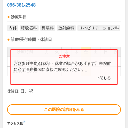
096-381-2548
診療科目
内科
呼吸器科
胃腸科
放射線科
リハビリテーション科
診療/受付時間・休診日
診療時間
月
火
水
木
金
土
日
祝
9:00～13:00
●
●
●
●
●
●
お盆(8月中旬)は休診・休業の場合があります。来院前
に必ず医療機関に直接ご確認ください。
14:00～18:00
●
●
●
●
●
×閉じる
日、祝
休診日:
この医院の詳細をみる
※
アクセス数