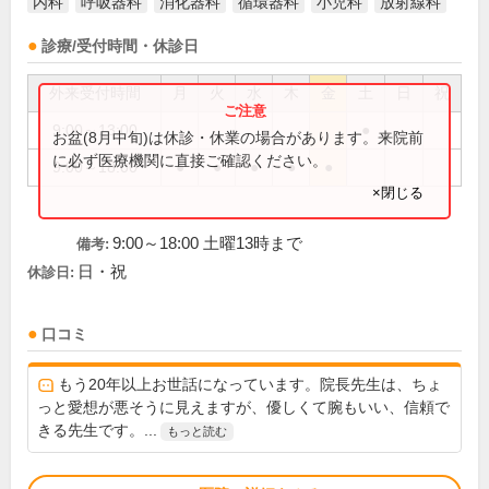
内科
呼吸器科
消化器科
循環器科
小児科
放射線科
診療/受付時間・休診日
外来受付時間
月
火
水
木
金
土
日
祝
9:00～13:00
●
お盆(8月中旬)は休診・休業の場合があります。来院前
に必ず医療機関に直接ご確認ください。
9:00～18:00
●
●
●
●
●
×閉じる
9:00～18:00 土曜13時まで
備考:
日・祝
休診日:
口コミ
もう20年以上お世話になっています。院長先生は、ちょ
っと愛想が悪そうに見えますが、優しくて腕もいい、信頼で
きる先生です。...
もっと読む