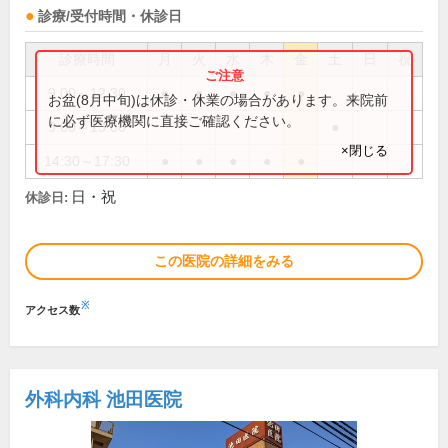
診療/受付時間・休診日
診療時間
月
火
水
木
金
土
日
祝
9:00～12:30
●
●
●
●
●
お盆(8月中旬)は休診・休業の場合があります。来院前
に必ず医療機関に直接ご確認ください。
9:00～13:00
●
×閉じる
14:30～17:30
●
●
●
●
●
日・祝
休診日:
この医院の詳細をみる
※
アクセス数
外科内科 池田医院