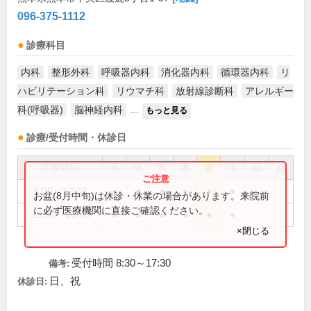
096-375-1112
診療科目
内科
整形外科
呼吸器内科
消化器内科
循環器内科
リ
ハビリテーション科
リウマチ科
放射線診断科
アレルギー
科(呼吸器)
脳神経内科
...
もっと見る
診療/受付時間・休診日
診療時間
月
火
水
木
金
土
日
祝
9:00～12:30
●
●
●
●
●
●
お盆(8月中旬)は休診・休業の場合があります。来院前
に必ず医療機関に直接ご確認ください。
13:30～18:00
●
●
●
●
●
●
×閉じる
受付時間 8:30～17:30
備考:
日、祝
休診日: