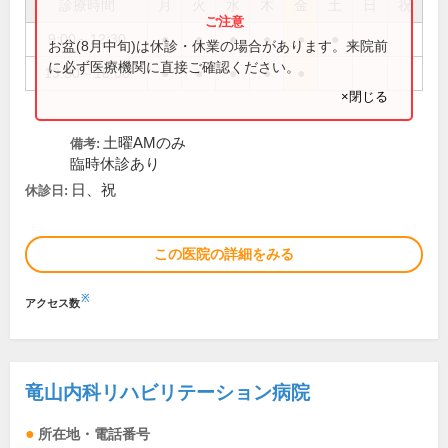
診療時間
月
火
水
木
金
土
日
祝
9:00～12:30
●
●
●
●
●
●
お盆(8月中旬)は休診・休業の場合があります。来院前
に必ず医療機関に直接ご確認ください。
13:30～18:00
●
●
●
●
●
×閉じる
土曜AMのみ
備考:
臨時休診あり
日、祝
休診日:
この医院の詳細をみる
※
アクセス数
竜山内科リハビリテーション病院
所在地・電話番号