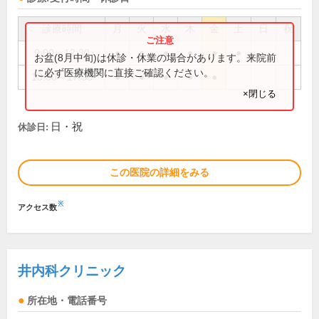
診療時間
月
火
水
木
金
土
日
祝
9:00～12:30
●
●
●
●
●
●
お盆(8月中旬)は休診・休業の場合があります。来院前
に必ず医療機関に直接ご確認ください。
13:30～17:30
●
●
●
●
●
×閉じる
日・祝
休診日:
この医院の詳細をみる
※
アクセス数
井内科クリニック
所在地・電話番号