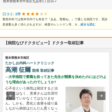
熊本県熊本市中央区九品寺1丁目15-7
4
口コミ: 2件
整形外科では熊本市内でも有名で『ああ、熊整ね。』で通じる病院です。受診
患者数も多く待たされますが、検査やレントゲン等、キ...
続きを読む
【病院なびドクタビュー】ドクター取材記事
熊本県熊本市南区
たかしお内科ハートクリニック
高潮 征爾
院長
取材記事
大学病院で要職を担ってきた先生が開業を決めたのにはどのよ
うな理由があったのでしょうか?
心不全という病気は発症すると治
ることはなく、患者さんは生涯付
き合っていかなくてはなりませ
ん。しかも、悪化と改善を繰り返
しながら病状はだんだん悪くなっ