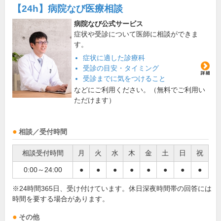
【24h】
病院なび医療相談
病院なび公式サービス
症状や受診について医師に相談ができま
す。
症状に適した診療科
受診の目安・タイミング
受診までに気をつけること
などにご利用ください。（無料でご利用い
ただけます）
相談／受付時間
相談受付時間
月
火
水
木
金
土
日
祝
0:00～24:00
●
●
●
●
●
●
●
●
※24時間365日、受け付けています。休日深夜時間帯の回答には
時間を要する場合があります。
その他