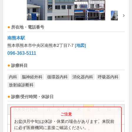
所在地・電話番号
南熊本駅
熊本県熊本市中央区南熊本2丁目7-7
[地図]
096-363-5111
診療科目
内科
脳神経外科
循環器内科
消化器内科
呼吸器内科
放射線診断科
診療/受付時間・休診日
外来受付時間
月
火
水
木
金
土
日
祝
9:00～11:30
●
●
●
●
●
●
お盆(8月中旬)は休診・休業の場合があります。来院前
に必ず医療機関に直接ご確認ください。
13:30～17:00
●
●
●
●
●