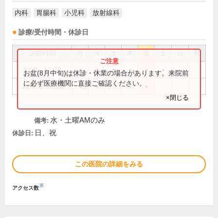
内科
胃腸科
小児科
放射線科
診療/受付時間・休診日
診療時間
月
火
水
木
金
土
日
祝
9:00～12:30
●
●
●
●
●
●
お盆(8月中旬)は休診・休業の場合があります。来院前
に必ず医療機関に直接ご確認ください。
14:00～18:00
●
●
●
●
×閉じる
水・土曜AMのみ
備考:
日、祝
休診日:
この医院の詳細をみる
※
アクセス数