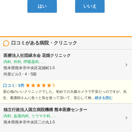
はい
いいえ
口コミがある病院・クリニック
医療法人社団緑水会
花畑クリニック
内科, 外科, 呼吸器科, ...
熊本県熊本市中央区花畑町1-5
尚亜ビル3・4・5階
5
口コミ: 3件
居心地のいいクリニックでした。初めての大腸カメラで不安だっのですが、先
生、看護師さんに色々と気を使って頂いて、安心して検...
続きを読む
独立行政法人国立病院機構
熊本医療センター
内科, 血液内科, リウマチ科, ...
熊本県熊本市中央区二の丸1-5