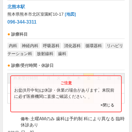
北熊本駅
熊本県熊本市北区室園町10-17
[地図]
096-344-3311
診療科目
内科
神経内科
呼吸器科
消化器科
循環器科
リハビリ
テーション科
放射線科
歯科
診療/受付時間・休診日
外来受付時間
月
火
水
木
金
土
日
祝
9:00～12:00
●
●
●
●
●
●
お盆(8月中旬)は休診・休業の場合があります。来院前
に必ず医療機関に直接ご確認ください。
13:30～17:00
●
●
●
●
●
×閉じる
土曜AMのみ 歯科は予約制 科により異なる 臨時
備考:
休診あり