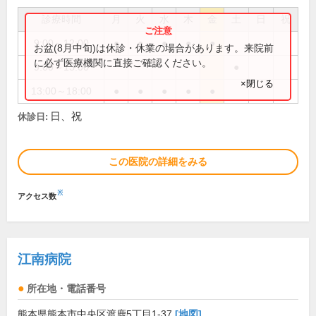
診療時間
月
火
水
木
金
土
日
祝
9:00～12:00
●
●
●
●
●
お盆(8月中旬)は休診・休業の場合があります。来院前
に必ず医療機関に直接ご確認ください。
9:00～13:00
●
×閉じる
13:00～18:00
●
●
●
●
●
日、祝
休診日:
この医院の詳細をみる
※
アクセス数
江南病院
所在地・電話番号
熊本県熊本市中央区渡鹿5丁目1-37
[地図]