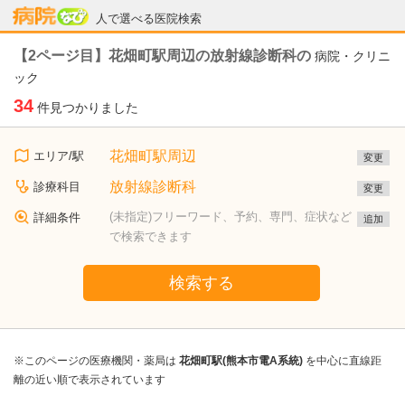
病院なび
人で選べる医院検索
【2ページ目】花畑町駅周辺の放射線診断科の
病院・クリニ
ック
34
件見つかりました
花畑町駅周辺
エリア/駅
変更
放射線診断科
診療科目
変更
(未指定)フリーワード、予約、専門、症状など
詳細条件
追加
で検索できます
検索する
※このページの医療機関・薬局は
花畑町駅(熊本市電A系統)
を中心に直線距
離の近い順で表示されています