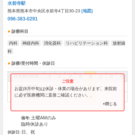
水前寺駅
熊本県熊本市中央区水前寺4丁目30-23
[地図]
096-383-0291
診療科目
内科
神経内科
消化器科
リハビリテーション科
放射線
科
診療/受付時間・休診日
外来受付時間
月
火
水
木
金
土
日
祝
9:00～12:30
●
●
●
●
●
●
お盆(8月中旬)は休診・休業の場合があります。来院前
に必ず医療機関に直接ご確認ください。
14:00～18:00
●
●
●
●
●
×閉じる
土曜AMのみ
備考:
臨時休診あり
日、祝
休診日: