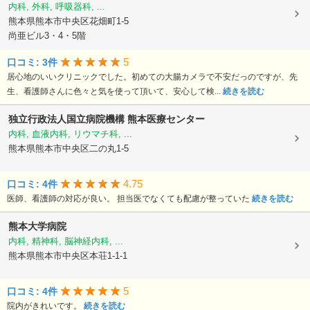
内科, 外科, 呼吸器科, ...
熊本県熊本市中央区花畑町1-5
尚亜ビル3・4・5階
5
口コミ: 3件
居心地のいいクリニックでした。初めての大腸カメラで不安だっのですが、先
生、看護師さんに色々と気を使って頂いて、安心して検...
続きを読む
独立行政法人国立病院機構
熊本医療センター
内科, 血液内科, リウマチ科, ...
熊本県熊本市中央区二の丸1-5
4.75
口コミ: 4件
医師、看護師の対応が良い。 担当医でなくても配慮が整っていた
続きを読む
熊本大学病院
内科, 精神科, 脳神経内科, ...
熊本県熊本市中央区本荘1-1-1
5
口コミ: 4件
院内がきれいです。
続きを読む