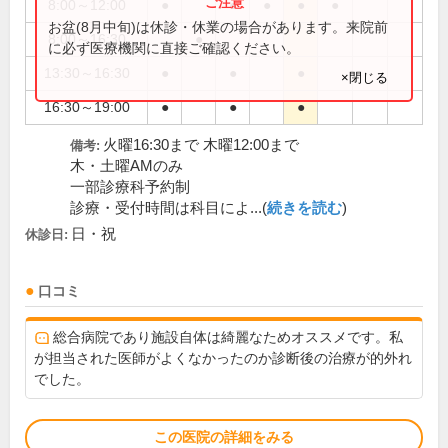
8:00～12:00
●
●
●
●
●
お盆(8月中旬)は休診・休業の場合があります。来院前
8:00～16:30
●
に必ず医療機関に直接ご確認ください。
13:30～16:30
●
●
●
×閉じる
16:30～19:00
●
●
●
火曜16:30まで 木曜12:00まで
備考:
木・土曜AMのみ
一部診療科予約制
診療・受付時間は科目によ...(
続きを読む
)
日・祝
休診日:
口コミ
総合病院であり施設自体は綺麗なためオススメです。私
が担当された医師がよくなかったのか診断後の治療が的外れ
でした。
この医院の詳細をみる