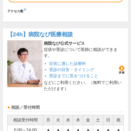
※
アクセス数
【24h】
病院なび医療相談
病院なび公式サービス
症状や受診について医師に相談ができま
す。
症状に適した診療科
受診の目安・タイミング
受診までに気をつけること
などにご利用ください。（無料でご利用い
ただけます）
相談／受付時間
相談受付時間
月
火
水
木
金
土
日
祝
0:00～24:00
●
●
●
●
●
●
●
●