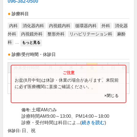
096-382-0500
診療科目
内科
消化器内科
内視鏡内科
循環器内科
外科
消化器
外科
内視鏡外科
整形外科
リハビリテーション科
麻酔
科
...
もっと見る
診療/受付時間・休診日
外来受付時間
月
火
水
木
金
土
日
祝
8:40～12:30
●
●
●
●
●
●
お盆(8月中旬)は休診・休業の場合があります。来院前
に必ず医療機関に直接ご確認ください。
13:50～17:30
●
●
●
●
●
×閉じる
土曜AMのみ
備考:
診療時間AM9:00～13:00、PM14:00～18:00
診療・受付時間は科目によ...(
続きを読む
)
日、祝
休診日: