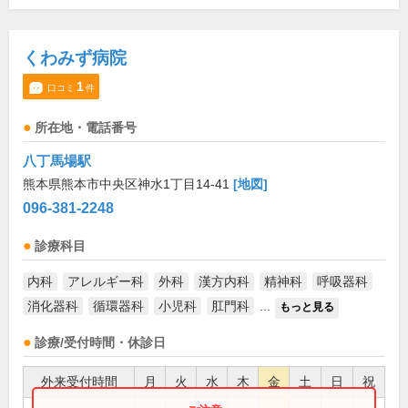
くわみず病院
1
口コミ
件
所在地・電話番号
八丁馬場駅
熊本県熊本市中央区神水1丁目14-41
[地図]
096-381-2248
診療科目
内科
アレルギー科
外科
漢方内科
精神科
呼吸器科
消化器科
循環器科
小児科
肛門科
...
もっと見る
診療/受付時間・休診日
外来受付時間
月
火
水
木
金
土
日
祝