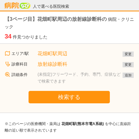
病院なび
人で選べる医院検索
【3ページ目】花畑町駅周辺の放射線診断科の
病院・クリニ
ック
34
件見つかりました
花畑町駅周辺
エリア/駅
変更
放射線診断科
診療科目
変更
(未指定)フリーワード、予約、専門、症状など
詳細条件
追加
で検索できます
検索する
※このページの医療機関・薬局は
花畑町駅(熊本市電A系統)
を中心に直線距
離の近い順で表示されています