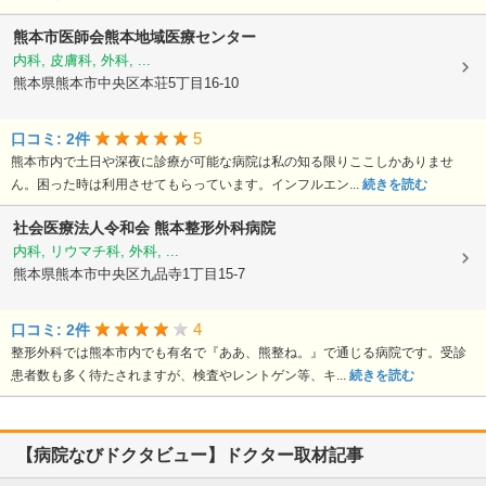
熊本市医師会熊本地域医療センター
内科, 皮膚科, 外科, ...
熊本県熊本市中央区本荘5丁目16-10
5
口コミ: 2件
熊本市内で土日や深夜に診療が可能な病院は私の知る限りここしかありませ
ん。困った時は利用させてもらっています。インフルエン...
続きを読む
社会医療法人令和会
熊本整形外科病院
内科, リウマチ科, 外科, ...
熊本県熊本市中央区九品寺1丁目15-7
4
口コミ: 2件
整形外科では熊本市内でも有名で『ああ、熊整ね。』で通じる病院です。受診
患者数も多く待たされますが、検査やレントゲン等、キ...
続きを読む
【病院なびドクタビュー】ドクター取材記事