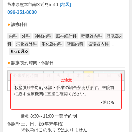
熊本県熊本市南区近見5-3-1
[地図]
096-351-8000
診療科目
内科
外科
神経内科
脳神経外科
呼吸器内科
呼吸器外
科
消化器外科
消化器内科
腎臓内科
循環器内科
...
もっと見る
診療/受付時間・休診日
外来受付時間
月
火
水
木
金
土
日
祝
8:30～11:00
●
●
●
●
●
お盆(8月中旬)は休診・休業の場合があります。来院前
に必ず医療機関に直接ご確認ください。
×閉じる
8:30～11:00 一部予約制
備考:
土、日、祝(年末年始)
休診日:
※救急はこの限りではありません