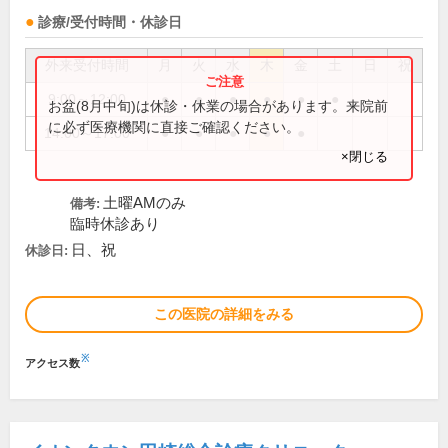
診療/受付時間・休診日
外来受付時間
月
火
水
木
金
土
日
祝
9:00～12:00
●
●
●
●
●
●
お盆(8月中旬)は休診・休業の場合があります。来院前
に必ず医療機関に直接ご確認ください。
14:00～17:00
●
●
●
●
●
×閉じる
土曜AMのみ
備考:
臨時休診あり
日、祝
休診日:
この医院の詳細をみる
※
アクセス数