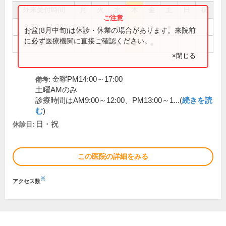
外来受付時間
月
火
水
木
金
土
日
祝
8:30～11:30
●
●
●
●
●
●
お盆(8月中旬)は休診・休業の場合があります。来院前
に必ず医療機関に直接ご確認ください。
13:00～17:00
●
●
●
●
●
×閉じる
金曜PM14:00～17:00
備考:
土曜AMのみ
診療時間はAM9:00～12:00、PM13:00～1...(
続きを読
む
)
日・祝
休診日:
この医院の詳細をみる
※
アクセス数