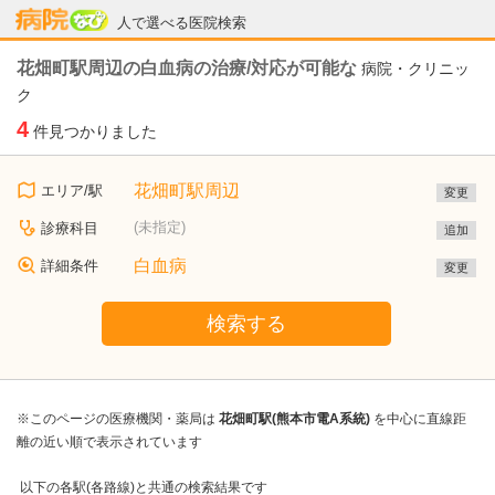
病院なび
人で選べる医院検索
花畑町駅周辺の白血病の治療/対応が可能な
病院・クリニッ
ク
4
件見つかりました
花畑町駅周辺
エリア/駅
変更
(未指定)
診療科目
追加
白血病
詳細条件
変更
検索する
※このページの医療機関・薬局は
花畑町駅(熊本市電A系統)
を中心に直線距
離の近い順で表示されています
以下の各駅(各路線)と共通の検索結果です