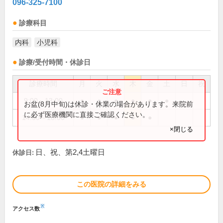
096-325-7100
診療科目
内科
小児科
診療/受付時間・休診日
診療時間
月
火
水
木
金
土
日
祝
9:00～13:00
●
●
●
●
●
●
お盆(8月中旬)は休診・休業の場合があります。来院前
に必ず医療機関に直接ご確認ください。
14:00～18:00
●
●
●
●
●
×閉じる
日、祝、第2,4土曜日
休診日:
この医院の詳細をみる
※
アクセス数