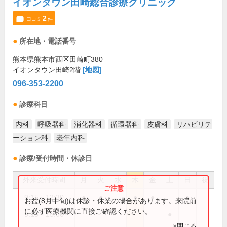
イオンタウン田崎総合診療クリニック
2
口コミ
件
所在地・電話番号
熊本県熊本市西区田崎町380
イオンタウン田崎2階
[地図]
096-353-2200
診療科目
内科
呼吸器科
消化器科
循環器科
皮膚科
リハビリテ
ーション科
老年内科
診療/受付時間・休診日
外来受付時間
月
火
水
木
金
土
日
祝
9:15～12:30
●
●
●
●
●
お盆(8月中旬)は休診・休業の場合があります。来院前
に必ず医療機関に直接ご確認ください。
9:15～15:00
●
×閉じる