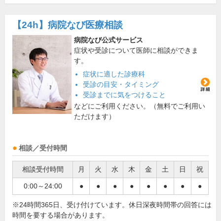
【24h】
病院なび医療相談
病院なび公式サービス
症状や受診について医師に相談ができま
す。
症状に適した診療科
受診の目安・タイミング
受診までに気をつけること
などにご利用ください。（無料でご利用い
ただけます）
相談／受付時間
相談受付時間
月
火
水
木
金
土
日
祝
0:00～24:00
●
●
●
●
●
●
●
●
※24時間365日、受け付けています。休日深夜時間帯の回答には
時間を要する場合があります。