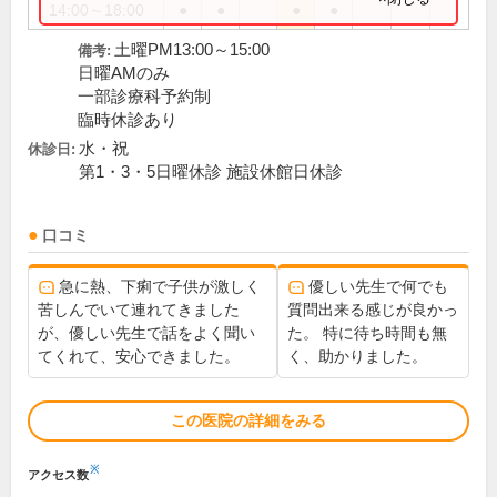
14:00～18:00
●
●
●
●
土曜PM13:00～15:00
備考:
日曜AMのみ
一部診療科予約制
臨時休診あり
水・祝
休診日:
第1・3・5日曜休診 施設休館日休診
口コミ
急に熱、下痢で子供が激しく
優しい先生で何でも
苦しんでいて連れてきました
質問出来る感じが良かっ
が、優しい先生で話をよく聞い
た。 特に待ち時間も無
てくれて、安心できました。
く、助かりました。
この医院の詳細をみる
※
アクセス数