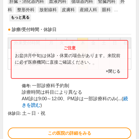
肝臓・消化器内科
血液内科
循環器内科
腎臓内科
外
科
整形外科
放射線科
皮膚科
産婦人科
眼科
...
もっと見る
診療/受付時間・休診日
外来受付時間
月
火
水
木
金
土
日
祝
8:00～11:00
●
●
●
●
●
お盆(8月中旬)は休診・休業の場合があります。来院前
に必ず医療機関に直接ご確認ください。
12:30～15:30
●
●
●
●
●
×閉じる
一部診療科予約制
備考:
診療時間は科目により異なる
AM診は9:00～12:00、PM診は一部診療科のみ(...(
続
きを読む
)
土～日・祝
休診日:
この医院の詳細をみる