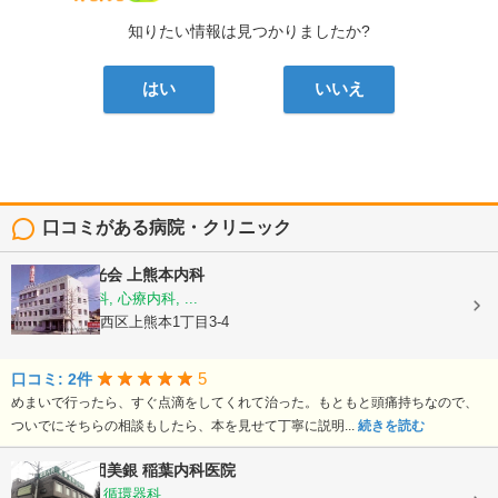
知りたい情報は見つかりましたか?
はい
いいえ
口コミがある病院・クリニック
医療法人陽光会
上熊本内科
内科, 神経内科, 心療内科, ...
熊本県熊本市西区上熊本1丁目3-4
5
口コミ: 2件
めまいで行ったら、すぐ点滴をしてくれて治った。もともと頭痛持ちなので、
ついでにそちらの相談もしたら、本を見せて丁寧に説明...
続きを読む
医療法人社団美銀
稲葉内科医院
内科, 胃腸科, 循環器科, ...