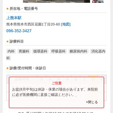
所在地・電話番号
上熊本駅
熊本県熊本市西区花園1丁目20-60
[地図]
096-352-3427
診療科目
内科
胃腸科
循環器科
呼吸器科
糖尿病内科
消化器内
科
診療/受付時間・休診日
診療時間
月
火
水
木
金
土
日
祝
8:30～13:00
●
●
●
●
●
お盆(8月中旬)は休診・休業の場合があります。来院前
に必ず医療機関に直接ご確認ください。
14:30～18:00
●
●
●
●
×閉じる