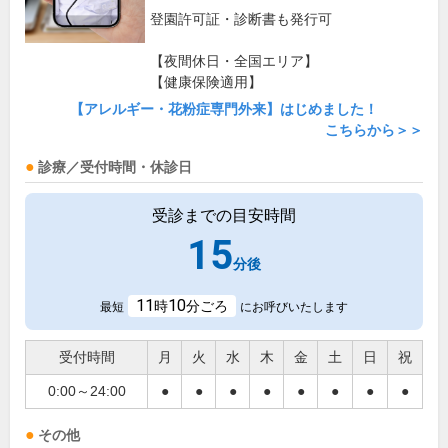
登園許可証・診断書も発行可
【夜間休日・全国エリア】
【健康保険適用】
【アレルギー・花粉症専門外来】はじめました！
こちらから＞＞
診療／受付時間・休診日
受診までの目安時間
15
分後
11
10
時
分ごろ
最短
にお呼びいたします
受付時間
月
火
水
木
金
土
日
祝
0:00～24:00
●
●
●
●
●
●
●
●
その他