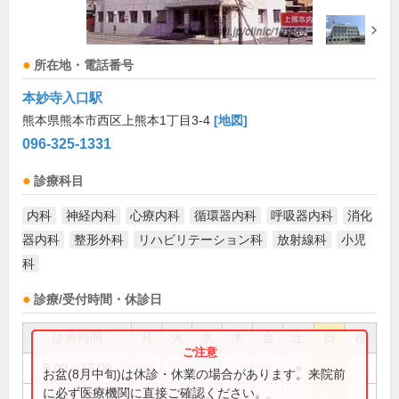
所在地・電話番号
本妙寺入口駅
熊本県熊本市西区上熊本1丁目3-4
[地図]
096-325-1331
診療科目
内科
神経内科
心療内科
循環器内科
呼吸器内科
消化
器内科
整形外科
リハビリテーション科
放射線科
小児
科
診療/受付時間・休診日
診療時間
月
火
水
木
金
土
日
祝
9:00～13:00
●
お盆(8月中旬)は休診・休業の場合があります。来院前
に必ず医療機関に直接ご確認ください。
9:00～18:00
●
●
●
●
●