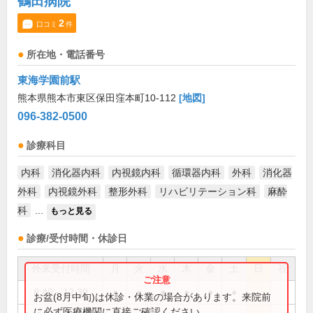
鶴田病院
2
口コミ
件
所在地・電話番号
東海学園前駅
熊本県熊本市東区保田窪本町10-112
[地図]
096-382-0500
診療科目
内科
消化器内科
内視鏡内科
循環器内科
外科
消化器
外科
内視鏡外科
整形外科
リハビリテーション科
麻酔
科
...
もっと見る
診療/受付時間・休診日
外来受付時間
月
火
水
木
金
土
日
祝
8:40～12:30
●
●
●
●
●
●
お盆(8月中旬)は休診・休業の場合があります。来院前
に必ず医療機関に直接ご確認ください。