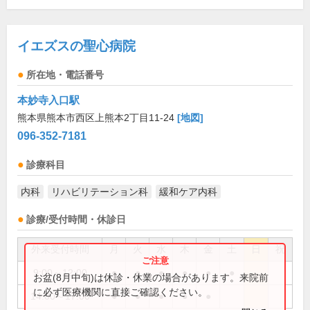
イエズスの聖心病院
所在地・電話番号
本妙寺入口駅
熊本県熊本市西区上熊本2丁目11-24
[地図]
096-352-7181
診療科目
内科
リハビリテーション科
緩和ケア内科
診療/受付時間・休診日
外来受付時間
月
火
水
木
金
土
日
祝
9:00～12:00
●
●
●
●
●
●
お盆(8月中旬)は休診・休業の場合があります。来院前
に必ず医療機関に直接ご確認ください。
14:00～17:00
●
●
●
●
●