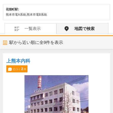
花畑町駅:
熊本市電A系統,熊本市電B系統
一覧表示
地図で検索
駅から近い順に全
9
件を表示
上熊本内科
2
口コミ
件