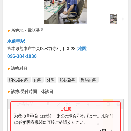
所在地・電話番号
水前寺駅
熊本県熊本市中央区水前寺3丁目3-28
[地図]
096-384-1930
診療科目
消化器内科
内科
外科
泌尿器科
胃腸内科
診療/受付時間・休診日
診療時間
月
火
水
木
金
土
日
祝
9:00～12:00
●
●
●
●
お盆(8月中旬)は休診・休業の場合があります。来院前
に必ず医療機関に直接ご確認ください。
9:00～12:30
●
●
×閉じる