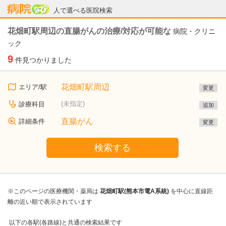
病院なび
人で選べる医院検索
花畑町駅周辺の直腸がんの治療/対応が可能な
病院・クリニ
ック
9
件見つかりました
花畑町駅周辺
エリア/駅
変更
(未指定)
診療科目
追加
直腸がん
詳細条件
変更
検索する
※このページの医療機関・薬局は
花畑町駅(熊本市電A系統)
を中心に直線距
離の近い順で表示されています
以下の各駅(各路線)と共通の検索結果です