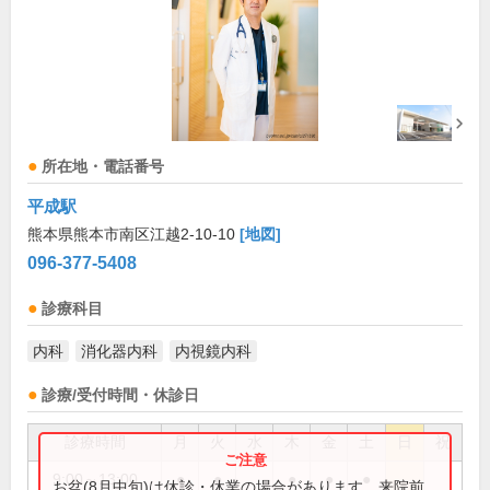
所在地・電話番号
平成駅
熊本県熊本市南区江越2-10-10
[地図]
096-377-5408
診療科目
内科
消化器内科
内視鏡内科
診療/受付時間・休診日
診療時間
月
火
水
木
金
土
日
祝
9:00～13:00
●
●
●
●
●
お盆(8月中旬)は休診・休業の場合があります。来院前