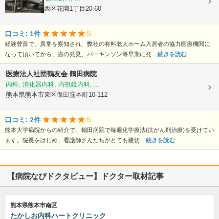
熊本県熊本市西区花園1丁目20-60
5
口コミ: 1件
経験豊富で、異常を察知され、弊社の有料老人ホーム入居者の協力医療機関に
なって頂いてから、癌の発見、パーキンソン等早期に発...
続きを読む
医療法人社団鶴友会
鶴田病院
内科, 消化器内科, 内視鏡内科, ...
熊本県熊本市東区保田窪本町10-112
5
口コミ: 2件
熊本大学病院からの紹介で、鶴田病院で毎週化学療法(抗がん剤治療)を受けてい
ます。院長をはじめ、看護師さんたちがとても親切...
続きを読む
【病院なびドクタビュー】ドクター取材記事
熊本県熊本市南区
たかしお内科ハートクリニック