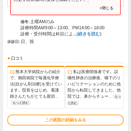
13:50～17:30
●
●
●
●
●
×閉じる
土曜AMのみ
備考:
診療時間AM9:00～13:00、PM14:00～18:00
診療・受付時間は科目によ...(
続きを読む
)
日、祝
休診日:
口コミ
熊本大学病院からの紹介
私は医療関係者です。誤
で、鶴田病院で毎週化学療
嚥性肺炎の治療後、嚥下のリ
法(抗がん剤治療)を受けてい
ハビリテーションのために他
ます。院長をはじめ、看護
院から転院してきました。他
師さんたちがとても親切...
院では、鼻からチュー...
もっ
もっと読む
と読む
この医院の詳細をみる