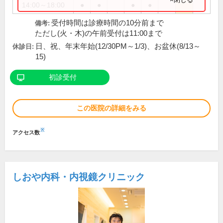
14:00～18:00
●
●
●
●
受付時間は診療時間の10分前まで
備考:
ただし(火・木)の午前受付は11:00まで
日、祝、年末年始(12/30PM～1/3)、お盆休(8/13～
休診日:
15)
初診受付
この医院の詳細をみる
※
アクセス数
しおや内科・内視鏡クリニック