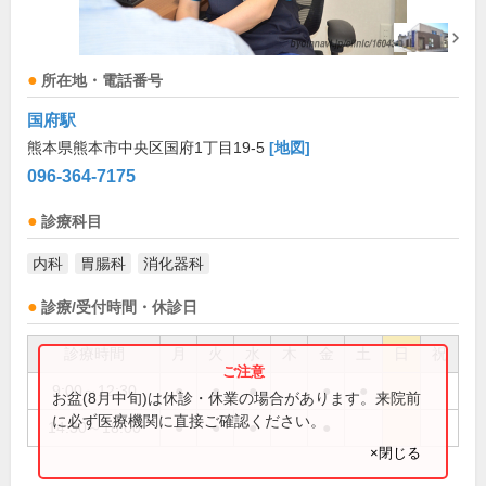
所在地・電話番号
国府駅
熊本県熊本市中央区国府1丁目19-5
[地図]
096-364-7175
診療科目
内科
胃腸科
消化器科
診療/受付時間・休診日
診療時間
月
火
水
木
金
土
日
祝
9:00～12:30
●
●
●
●
●
お盆(8月中旬)は休診・休業の場合があります。来院前
に必ず医療機関に直接ご確認ください。
14:30～18:00
●
●
●
●
×閉じる