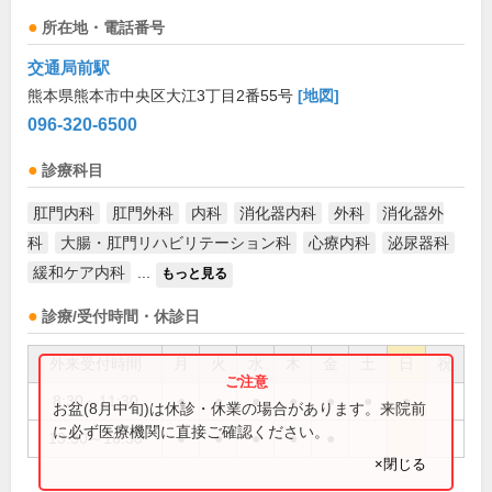
所在地・電話番号
交通局前駅
熊本県熊本市中央区大江3丁目2番55号
[地図]
096-320-6500
診療科目
肛門内科
肛門外科
内科
消化器内科
外科
消化器外
科
大腸・肛門リハビリテーション科
心療内科
泌尿器科
緩和ケア内科
...
もっと見る
診療/受付時間・休診日
外来受付時間
月
火
水
木
金
土
日
祝
8:30～11:30
●
●
●
●
●
●
●
お盆(8月中旬)は休診・休業の場合があります。来院前
に必ず医療機関に直接ご確認ください。
13:30～16:30
●
●
●
●
●
×閉じる