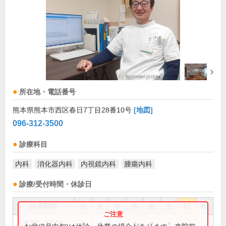
所在地・電話番号
熊本県熊本市西区春日7丁目28番10号
[地図]
096-312-3500
診療科目
内科
消化器内科
内視鏡内科
腫瘍内科
診療/受付時間・休診日
診療時間
月
火
水
木
金
土
日
祝
8:30～12:00
●
●
●
●
●