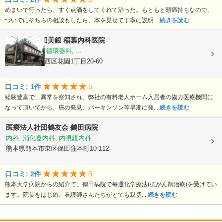
めまいで行ったら、すぐ点滴をしてくれて治った。もともと頭痛持ちなので、
ついでにそちらの相談もしたら、本を見せて丁寧に説明...
続きを読む
医療法人社団美銀
稲葉内科医院
内科, 胃腸科, 循環器科, ...
熊本県熊本市西区花園1丁目20-60
5
口コミ: 1件
経験豊富で、異常を察知され、弊社の有料老人ホーム入居者の協力医療機関に
なって頂いてから、癌の発見、パーキンソン等早期に発...
続きを読む
医療法人社団鶴友会
鶴田病院
内科, 消化器内科, 内視鏡内科, ...
熊本県熊本市東区保田窪本町10-112
5
口コミ: 2件
熊本大学病院からの紹介で、鶴田病院で毎週化学療法(抗がん剤治療)を受けてい
ます。院長をはじめ、看護師さんたちがとても親切...
続きを読む