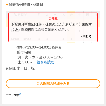
診療/受付時間・休診日
診療時間
月
火
水
木
金
土
日
祝
9:00～13:00
●
●
●
●
●
お盆(8月中旬)は休診・休業の場合があります。来院前
に必ず医療機関に直接ご確認ください。
14:00～17:00
●
×閉じる
14:00～18:00
●
●
●
●
※13:00～14:00は昼休み
備考:
受付時間
(月・火・木・金)9:00～17:45
(土)9:00～...(
続きを読む
)
水、日、祝
休診日:
この医院の詳細をみる
※
アクセス数