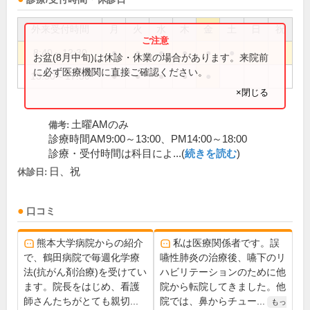
外来受付時間
月
火
水
木
金
土
日
祝
8:40～12:30
●
●
●
●
●
●
お盆(8月中旬)は休診・休業の場合があります。来院前
に必ず医療機関に直接ご確認ください。
13:50～17:30
●
●
●
●
●
×閉じる
土曜AMのみ
備考:
診療時間AM9:00～13:00、PM14:00～18:00
診療・受付時間は科目によ...(
続きを読む
)
日、祝
休診日:
口コミ
熊本大学病院からの紹介
私は医療関係者です。誤
で、鶴田病院で毎週化学療
嚥性肺炎の治療後、嚥下のリ
法(抗がん剤治療)を受けてい
ハビリテーションのために他
ます。院長をはじめ、看護
院から転院してきました。他
師さんたちがとても親切...
院では、鼻からチュー...
もっ