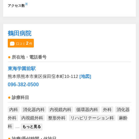
※
アクセス数
鶴田病院
2
口コミ
件
所在地・電話番号
東海学園前駅
熊本県熊本市東区保田窪本町10-112
[地図]
096-382-0500
診療科目
内科
消化器内科
内視鏡内科
循環器内科
外科
消化器
外科
内視鏡外科
整形外科
リハビリテーション科
麻酔
科
...
もっと見る
診療/受付時間・休診日