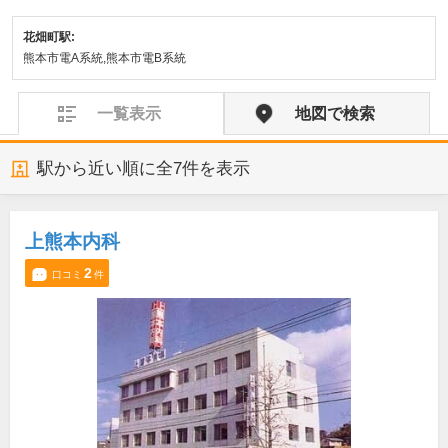
花畑町駅:
熊本市電A系統,熊本市電B系統
一覧表示
地図で検索
駅から近い順に全
7
件を表示
上熊本内科
2
口コミ
件