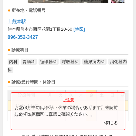
所在地・電話番号
上熊本駅
熊本県熊本市西区花園1丁目20-60
[地図]
096-352-3427
診療科目
内科
胃腸科
循環器科
呼吸器科
糖尿病内科
消化器内
科
診療/受付時間・休診日
診療時間
月
火
水
木
金
土
日
祝
8:30～13:00
●
●
●
●
●
お盆(8月中旬)は休診・休業の場合があります。来院前
に必ず医療機関に直接ご確認ください。
14:30～18:00
●
●
●
●
×閉じる