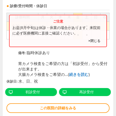
診療/受付時間・休診日
診療時間
月
火
水
木
金
土
日
祝
8:30～12:00
●
●
●
●
●
お盆(8月中旬)は休診・休業の場合があります。来院前
に必ず医療機関に直接ご確認ください。
13:30～18:00
●
●
●
●
●
×閉じる
臨時休診あり
備考:
胃カメラ検査をご希望の方は「初診受付」から受付
が出来ます。
大腸カメラ検査をご希望の...(
続きを読む
)
水、日、祝
休診日:
初診受付
再診受付
この医院の詳細をみる