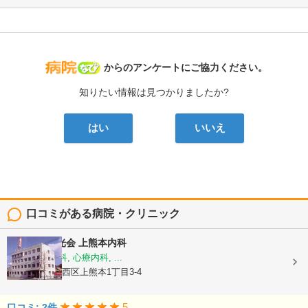
病院なび
からのアンケートにご協力ください。
知りたい情報は見つかりましたか?
はい
いいえ
口コミがある病院・クリニック
医療法人陽光会
上熊本内科
内科, 神経内科, 心療内科, ...
熊本県熊本市西区上熊本1丁目3-4
5
口コミ: 2件