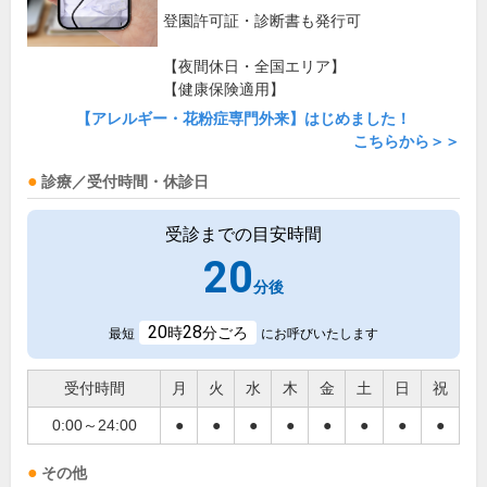
登園許可証・診断書も発行可
【夜間休日・全国エリア】
【健康保険適用】
【アレルギー・花粉症専門外来】はじめました！
こちらから＞＞
診療／受付時間・休診日
受診までの目安時間
20
分後
20
28
時
分ごろ
最短
にお呼びいたします
受付時間
月
火
水
木
金
土
日
祝
0:00～24:00
●
●
●
●
●
●
●
●
その他