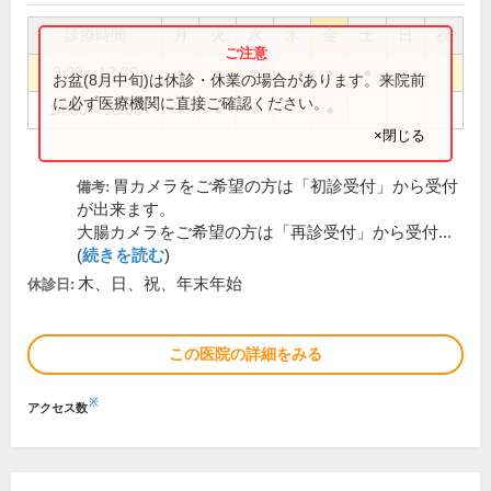
診療時間
月
火
水
木
金
土
日
祝
9:00～12:30
●
●
●
●
●
お盆(8月中旬)は休診・休業の場合があります。来院前
に必ず医療機関に直接ご確認ください。
14:30～18:00
●
●
●
●
×閉じる
胃カメラをご希望の方は「初診受付」から受付
備考:
が出来ます。
大腸カメラをご希望の方は「再診受付」から受付...
(
続きを読む
)
木、日、祝、年末年始
休診日:
この医院の詳細をみる
※
アクセス数