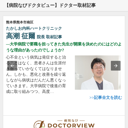
【病院なびドクタビュー】ドクター取材記事
熊本県熊本市南区
たかしお内科ハートクリニック
高潮 征爾
院長
取材記事
大学病院で要職を担ってきた先生が開業を決めたのにはどのよ
うな理由があったのでしょうか?
心不全という病気は発症すると治
ることはなく、患者さんは生涯付
き合っていかなくてはなりませ
ん。しかも、悪化と改善を繰り返
しながら病状はだんだん悪くなっ
ていきます。大学病院で後進の育
成に取り組みつつ、高度…
>>記事全文を読む