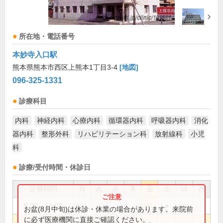
所在地・電話番号
本妙寺入口駅
熊本県熊本市西区上熊本1丁目3-4
[地図]
096-325-1331
診療科目
内科
神経内科
心療内科
循環器内科
呼吸器内科
消化
器内科
整形外科
リハビリテーション科
放射線科
小児
科
診療/受付時間・休診日
診療時間
月
火
水
木
金
土
日
祝
9:00～13:00
●
お盆(8月中旬)は休診・休業の場合があります。来院前
に必ず医療機関に直接ご確認ください。
9:00～18:00
●
●
●
●
●