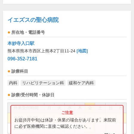
イエズスの聖心病院
所在地・電話番号
本妙寺入口駅
熊本県熊本市西区上熊本2丁目11-24
[地図]
096-352-7181
診療科目
内科
リハビリテーション科
緩和ケア内科
診療/受付時間・休診日
外来受付時間
月
火
水
木
金
土
日
祝
9:00～12:00
●
●
●
●
●
●
お盆(8月中旬)は休診・休業の場合があります。来院前
に必ず医療機関に直接ご確認ください。
14:00～17:00
●
●
●
●
●