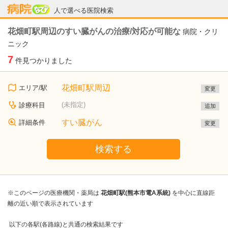
病院なび
人で選べる医院検索
花畑町駅周辺のすい臓がんの治療/対応が可能な
病院・クリ
ニック
7
件見つかりました
花畑町駅周辺
エリア/駅
変更
(未指定)
診療科目
追加
すい臓がん
詳細条件
変更
検索する
※このページの医療機関・薬局は
花畑町駅(熊本市電A系統)
を中心に直線距
離の近い順で表示されています
以下の各駅(各路線)と共通の検索結果です