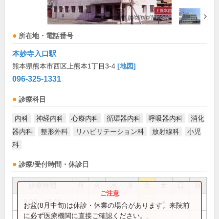
所在地・電話番号
本妙寺入口駅
熊本県熊本市西区上熊本1丁目3-4
[地図]
096-325-1331
診療科目
内科
神経内科
心療内科
循環器内科
呼吸器内科
消化
器内科
整形外科
リハビリテーション科
放射線科
小児
科
診療/受付時間・休診日
診療時間
月
火
水
木
金
土
日
祝
9:00～13:00
●
お盆(8月中旬)は休診・休業の場合があります。来院前
に必ず医療機関に直接ご確認ください。
9:00～18:00
●
●
●
●
●