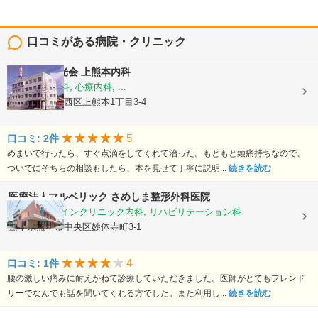
口コミがある病院・クリニック
医療法人陽光会
上熊本内科
内科, 神経内科, 心療内科, ...
熊本県熊本市西区上熊本1丁目3-4
5
口コミ: 2件
めまいで行ったら、すぐ点滴をしてくれて治った。もともと頭痛持ちなので、
ついでにそちらの相談もしたら、本を見せて丁寧に説明...
続きを読む
医療法人マルベリック
さめしま整形外科医院
整形外科, ペインクリニック内科, リハビリテーション科
熊本県熊本市中央区妙体寺町3-1
4
口コミ: 1件
腰の激しい痛みに耐えかねて診療していただきました。医師がとてもフレンド
リーでなんでも話を聞いてくれる方でした。また利用し...
続きを読む