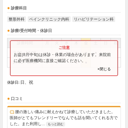
診療科目
整形外科
ペインクリニック内科
リハビリテーション科
診療/受付時間・休診日
診療時間
月
火
水
木
金
土
日
祝
9:00～13:00
●
●
●
●
●
●
お盆(8月中旬)は休診・休業の場合があります。来院前
に必ず医療機関に直接ご確認ください。
14:00～18:00
●
●
●
●
×閉じる
日、祝
休診日:
口コミ
腰の激しい痛みに耐えかねて診療していただきました。
医師がとてもフレンドリーでなんでも話を聞いてくれる方で
した。また利用し...
もっと読む