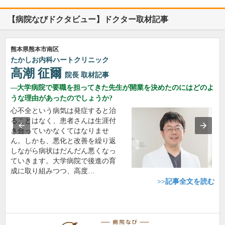
【病院なびドクタビュー】ドクター取材記事
熊本県熊本市南区
たかしお内科ハートクリニック
高潮 征爾
院長
取材記事
大学病院で要職を担ってきた先生が開業を決めたのにはどのよ
うな理由があったのでしょうか?
心不全という病気は発症すると治
ることはなく、患者さんは生涯付
き合っていかなくてはなりませ
ん。しかも、悪化と改善を繰り返
しながら病状はだんだん悪くなっ
ていきます。大学病院で後進の育
成に取り組みつつ、高度…
>>記事全文を読む