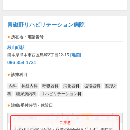
青磁野リハビリテーション病院
所在地・電話番号
段山町駅
熊本県熊本市西区島崎2丁目22-15
[地図]
096-354-1731
診療科目
内科
神経内科
呼吸器科
消化器科
循環器科
整形外
科
糖尿病内科
リハビリテーション科
診療/受付時間・休診日
外来受付時間
月
火
水
木
金
土
日
祝
9:00～12:00
●
●
●
●
●
●
お盆(8月中旬)は休診・休業の場合があります。来院前