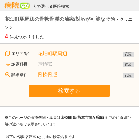
病院なび
人で選べる医院検索
花畑町駅周辺の骨軟骨腫の治療/対応が可能な
病院・クリニ
ック
4
件見つかりました
花畑町駅周辺
エリア/駅
変更
(未指定)
診療科目
追加
骨軟骨腫
詳細条件
変更
検索する
※このページの医療機関・薬局は
花畑町駅(熊本市電A系統)
を中心に直線距
離の近い順で表示されています
以下の各駅(各路線)と共通の検索結果です