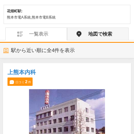
花畑町駅:
熊本市電A系統,熊本市電B系統
一覧表示
地図で検索
駅から近い順に全
4
件を表示
上熊本内科
2
口コミ
件