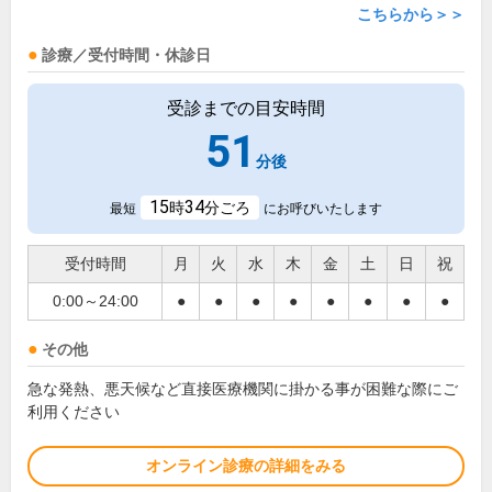
こちらから＞＞
診療／受付時間・休診日
受診までの目安時間
51
分後
15
34
時
分ごろ
最短
にお呼びいたします
受付時間
月
火
水
木
金
土
日
祝
0:00～24:00
●
●
●
●
●
●
●
●
その他
急な発熱、悪天候など直接医療機関に掛かる事が困難な際にご
利用ください
オンライン診療の詳細をみる