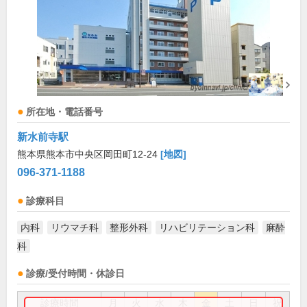
所在地・電話番号
新水前寺駅
熊本県熊本市中央区岡田町12-24
[地図]
096-371-1188
診療科目
内科
リウマチ科
整形外科
リハビリテーション科
麻酔
科
診療/受付時間・休診日
診療時間
月
火
水
木
金
土
日
祝