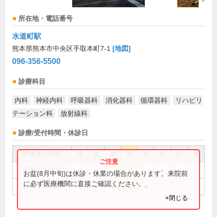
所在地・電話番号
水道町駅
熊本県熊本市中央区手取本町7-1
[地図]
096-356-5500
診療科目
内科
神経内科
呼吸器科
消化器科
循環器科
リハビリ
テーション科
放射線科
診療/受付時間・休診日
外来受付時間
月
火
水
木
金
土
日
祝
8:30～14:00
●
お盆(8月中旬)は休診・休業の場合があります。来院前
に必ず医療機関に直接ご確認ください。
8:30～18:00
●
●
●
●
●
×閉じる