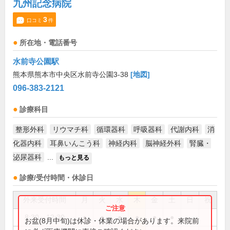
九州記念病院
3
口コミ
件
所在地・電話番号
水前寺公園駅
熊本県熊本市中央区水前寺公園3-38
[地図]
096-383-2121
診療科目
整形外科
リウマチ科
循環器科
呼吸器科
代謝内科
消
化器内科
耳鼻いんこう科
神経内科
脳神経外科
腎臓・
泌尿器科
...
もっと見る
診療/受付時間・休診日
外来受付時間
月
火
水
木
金
土
日
祝
8:30～12:30
●
●
●
●
●
●
お盆(8月中旬)は休診・休業の場合があります。来院前