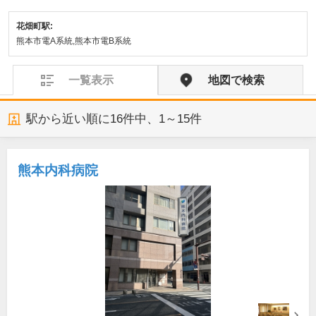
花畑町駅:
熊本市電A系統,熊本市電B系統
一覧表示
地図で検索
駅から近い順に
16
件中、
1～15件
熊本内科病院