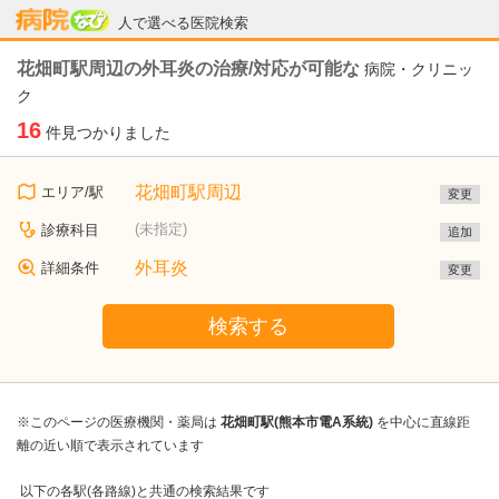
病院なび
人で選べる医院検索
花畑町駅周辺の外耳炎の治療/対応が可能な
病院・クリニッ
ク
16
件見つかりました
花畑町駅周辺
エリア/駅
変更
(未指定)
診療科目
追加
外耳炎
詳細条件
変更
検索する
※このページの医療機関・薬局は
花畑町駅(熊本市電A系統)
を中心に直線距
離の近い順で表示されています
以下の各駅(各路線)と共通の検索結果です