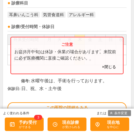
診療科目
耳鼻いんこう科
気管食道科
アレルギー科
診療/受付時間・休診日
外来受付時間
月
火
水
木
金
土
日
祝
9:00～12:30
●
●
●
●
●
●
お盆(8月中旬)は休診・休業の場合があります。来院前
に必ず医療機関に直接ご確認ください。
14:30～18:00
●
●
●
●
×閉じる
水曜午後は、手術を行っております。
備考:
日、祝、水・土午後
休診日:
この医院の詳細をみる
条件変更
3
※
予約/受付
現在診療
現在地
アクセス数