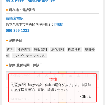
柴田内科・柴田整形外科
所在地・電話番号
藤崎宮前駅
熊本県熊本市中央区内坪井町2-5
[地図]
096-359-1231
診療科目
内科
神経内科
呼吸器科
消化器科
循環器科
整形外
科
リハビリテーション科
診療/受付時間・休診日
外来受付時間
月
火
水
木
金
土
日
祝
9:00～13:00
●
●
●
●
●
お盆(8月中旬)は休診・休業の場合があります。来院前
に必ず医療機関に直接ご確認ください。
9:00～14:00
●
×閉じる
14:00～18:00
●
●
●
●
●