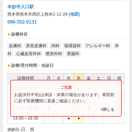
本妙寺入口駅
熊本県熊本市西区上熊本2-12-28
[地図]
096-352-0131
診療科目
皮膚科
美容皮膚科
内科
循環器科
アレルギー科
外
科
心臓血管外科
整形外科
胃腸科
診療/受付時間・休診日
診療時間
月
火
水
木
金
土
日
祝
9:00～12:30
●
●
●
●
●
お盆(8月中旬)は休診・休業の場合があります。来院前
9:00～13:00
●
に必ず医療機関に直接ご確認ください。
14:00～18:00
●
●
×閉じる
14:00～18:30
●
●
日、祝
休診日: