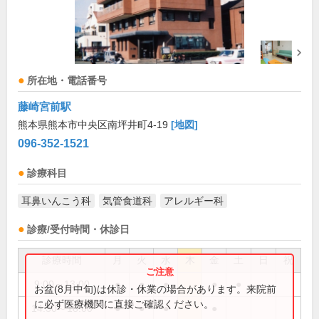
所在地・電話番号
藤崎宮前駅
熊本県熊本市中央区南坪井町4-19
[地図]
096-352-1521
診療科目
耳鼻いんこう科
気管食道科
アレルギー科
診療/受付時間・休診日
診療時間
月
火
水
木
金
土
日
祝
9:00～13:00
●
●
●
●
●
お盆(8月中旬)は休診・休業の場合があります。来院前
に必ず医療機関に直接ご確認ください。
14:30～18:00
●
●
●
●