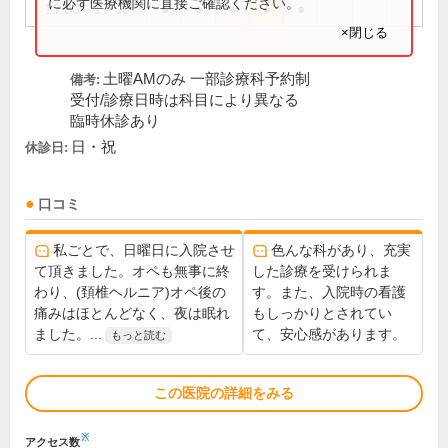
に必ず医療機関に直接ご確認ください。
13:30～17:00
●
●
●
●
●
×閉じる
土曜AMのみ 一部診療科予約制
備考:
受付/診療日時は科目により異なる
臨時休診あり
日・祝
休診日:
口コミ
私ごとで、日曜日に入院させ
色んな科があり、充実
て頂きました。オペも無事に終
した診療を受けられま
わり、(頚椎ヘルニア)オペ後の
す。また、入院時の看護
痛みはほとんどなく、夜は眠れ
もしっかりとされてい
ました。...
て、安心感があります。
もっと読む
この医院の詳細をみる
※
アクセス数