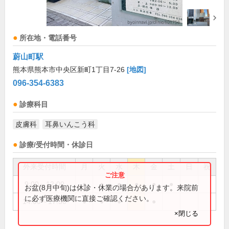
所在地・電話番号
蔚山町駅
熊本県熊本市中央区新町1丁目7-26
[地図]
096-354-6383
診療科目
皮膚科
耳鼻いんこう科
診療/受付時間・休診日
外来受付時間
月
火
水
木
金
土
日
祝
9:00～12:00
●
●
●
●
●
●
お盆(8月中旬)は休診・休業の場合があります。来院前
に必ず医療機関に直接ご確認ください。
14:00～17:30
●
●
●
●
×閉じる