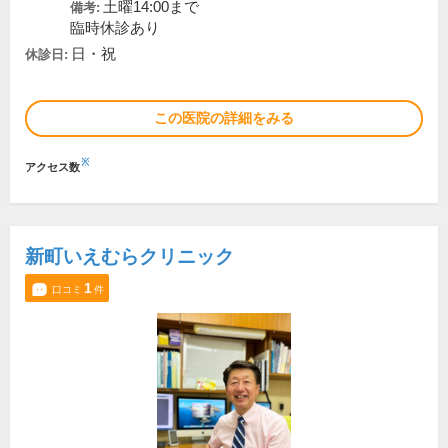
土曜14:00まで
備考:
臨時休診あり
日・祝
休診日:
この医院の詳細をみる
※
アクセス数
新町いえむらクリニック
1
口コミ
件