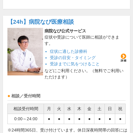
【24h】
病院なび医療相談
病院なび公式サービス
症状や受診について医師に相談ができま
す。
症状に適した診療科
受診の目安・タイミング
受診までに気をつけること
などにご利用ください。（無料でご利用い
ただけます）
相談／受付時間
相談受付時間
月
火
水
木
金
土
日
祝
0:00～24:00
●
●
●
●
●
●
●
●
※24時間365日、受け付けています。休日深夜時間帯の回答には