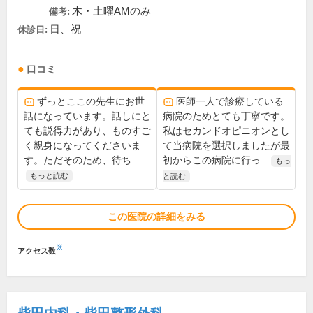
木・土曜AMのみ
備考:
日、祝
休診日:
口コミ
ずっとここの先生にお世
医師一人で診療している
話になっています。話しにと
病院のためとても丁寧です。
ても説得力があり、ものすご
私はセカンドオピニオンとし
く親身になってくださいま
て当病院を選択しましたが最
す。ただそのため、待ち...
初からこの病院に行っ...
もっ
もっと読む
と読む
この医院の詳細をみる
※
アクセス数