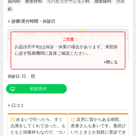
器内科
整形外科
リハビリテーション科
放射線科
小児
科
診療/受付時間・休診日
診療時間
月
火
水
木
金
土
日
祝
9:00～13:00
●
お盆(8月中旬)は休診・休業の場合があります。来院前
に必ず医療機関に直接ご確認ください。
9:00～18:00
●
●
●
●
●
×閉じる
日、祝
休診日:
初診受付
口コミ
めまいで行ったら、すぐ
近所に昔からある病院。
点滴をしてくれて治った。も
患者さんも多いです。風邪ひ
ともと頭痛持ちなので、つい
いたときとか気軽に受診でき