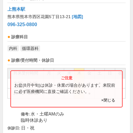
上熊本駅
熊本県熊本市西区花園5丁目13-21
[地図]
096-325-0800
診療科目
内科
循環器科
診療/受付時間・休診日
外来受付時間
月
火
水
木
金
土
日
祝
9:00～13:00
●
●
●
●
●
●
お盆(8月中旬)は休診・休業の場合があります。来院前
に必ず医療機関に直接ご確認ください。
14:00～18:00
●
●
●
●
×閉じる
水・土曜AMのみ
備考:
臨時休診あり
日・祝
休診日: