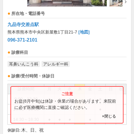
所在地・電話番号
九品寺交差点駅
熊本県熊本市中央区新屋敷1丁目21-7
[地図]
096-371-2101
診療科目
耳鼻いんこう科
アレルギー科
診療/受付時間・休診日
診療時間
月
火
水
木
金
土
日
祝
9:00～12:30
●
●
●
●
●
お盆(8月中旬)は休診・休業の場合があります。来院前
に必ず医療機関に直接ご確認ください。
14:00～16:00
●
×閉じる
14:30～18:30
●
●
●
●
木、日、祝
休診日: