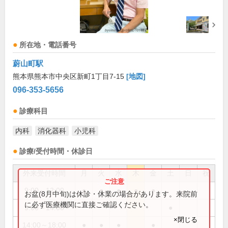
所在地・電話番号
蔚山町駅
熊本県熊本市中央区新町1丁目7-15
[地図]
096-353-5656
診療科目
内科
消化器科
小児科
診療/受付時間・休診日
外来受付時間
月
火
水
木
金
土
日
祝
9:00～12:00
●
●
●
●
●
お盆(8月中旬)は休診・休業の場合があります。来院前
に必ず医療機関に直接ご確認ください。
9:00～14:00
●
×閉じる
14:00～18:00
●
●
●
●