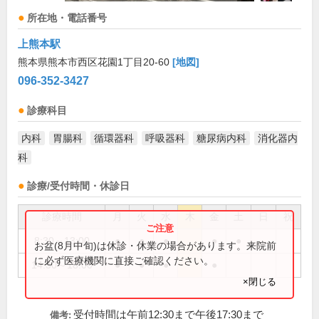
所在地・電話番号
上熊本駅
熊本県熊本市西区花園1丁目20-60
[地図]
096-352-3427
診療科目
内科
胃腸科
循環器科
呼吸器科
糖尿病内科
消化器内
科
診療/受付時間・休診日
診療時間
月
火
水
木
金
土
日
祝
8:30～13:00
●
●
●
●
●
お盆(8月中旬)は休診・休業の場合があります。来院前
に必ず医療機関に直接ご確認ください。
14:30～18:00
●
●
●
●
×閉じる
受付時間は午前12:30まで午後17:30まで
備考: