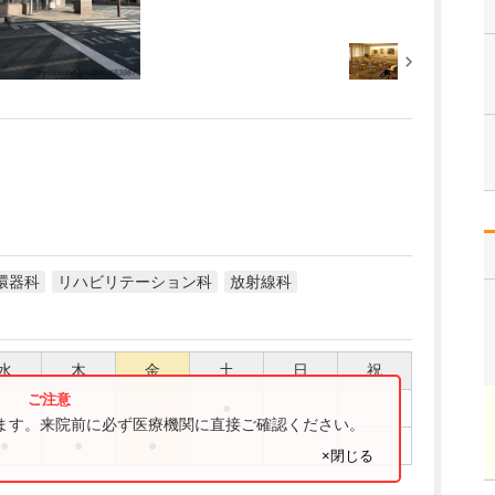
環器科
リハビリテーション科
放射線科
水
木
金
土
日
祝
●
ります。来院前に必ず医療機関に直接ご確認ください。
●
●
●
×閉じる