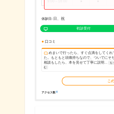
9:00～18:00
●
●
日、祝
休診日:
初診受付
口コミ
めまいで行ったら、すぐ点滴をしてくれ
た。もともと頭痛持ちなので、ついでにそ
相談もしたら、本を見せて丁寧に説明...
も
む
こ
※
アクセス数