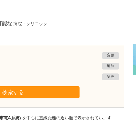
可能な
病院・クリニック
変更
追加
変更
検索する
群馬県高崎市
ひかり整形外科高崎ハナミズキ院
市電A系統)
を中心に直線距離の近い順で表示されています
神山 真孝
院長
神山 愛沙香
副院長
取材記事