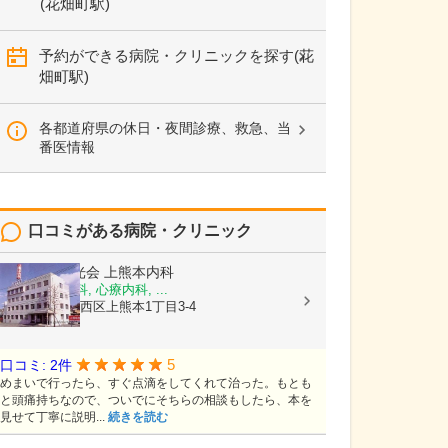
(花畑町駅)
予約ができる病院・クリニックを探す(花
畑町駅)
各都道府県の休日・夜間診療、救急、当
番医情報
口コミがある病院・クリニック
医療法人陽光会
上熊本内科
内科, 神経内科, 心療内科, ...
熊本県熊本市西区上熊本1丁目3-4
5
口コミ: 2件
めまいで行ったら、すぐ点滴をしてくれて治った。もとも
と頭痛持ちなので、ついでにそちらの相談もしたら、本を
見せて丁寧に説明...
続きを読む