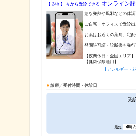
オンライン診
【 24h 】 今から受診できる
急な発熱や風邪などの体調
ご自宅・オフィスで受診出
お薬はお近くの薬局、宅配
登園許可証・診断書も発行
【夜間休日・全国エリア】
【健康保険適用】
【アレルギー・
診療／受付時間・休診日
受
4
7
時
最短