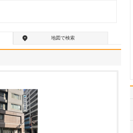
交通事故診療について、詳しく教えてくださ
い。
交通事故に遭うと、重症
の患者さんであれば救急
搬送されますが、打撲や
むち打ち症などの場合は
地図で検索
ご自身で医療機関を受診
する場合もあります。当
院では、そうした交通事
故後の診療に対応してお
ります。事故直後は目立
っ…
>>記事全文を読む