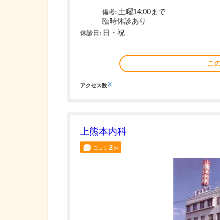
土曜14:00まで
備考:
臨時休診あり
日・祝
休診日:
こ
※
アクセス数
上熊本内科
2
口コミ
件