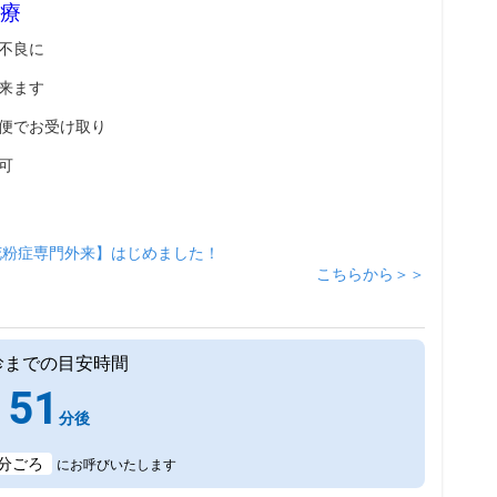
療
不良に
来ます
便でお受け取り
可
花粉症専門外来】はじめました！
こちらから＞＞
診までの目安時間
51
分後
分ごろ
にお呼びいたします