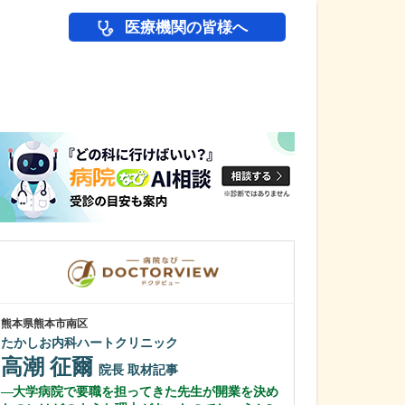
医療機関の皆様へ
医師(ドクター)の
熊本県熊本市南区
長崎県長崎市
たかしお内科ハートクリニック
もり脳神経外科
高潮 征爾
森 勝春
院長
取材記事
院
大学病院で要職を担ってきた先生が開業を決め
貴院で注力して