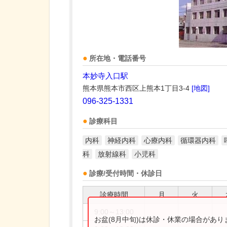
所在地・電話番号
本妙寺入口駅
熊本県熊本市西区上熊本1丁目3-4
[地図]
096-325-1331
診療科目
内科
神経内科
心療内科
循環器内科
科
放射線科
小児科
診療/受付時間・休診日
診療時間
月
火
9:00～13:00
お盆(8月中旬)は休診・休業の場合があ