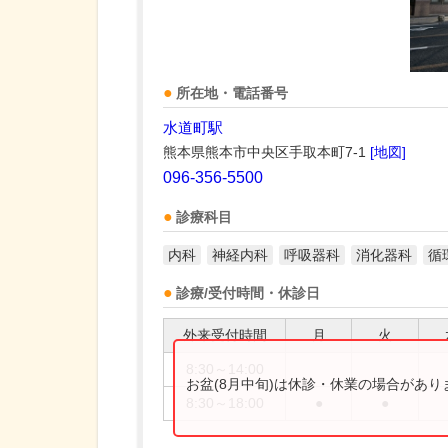
所在地・電話番号
水道町駅
熊本県熊本市中央区手取本町7-1
[地図]
096-356-5500
診療科目
内科
神経内科
呼吸器科
消化器科
循
診療/受付時間・休診日
外来受付時間
月
火
8:30～14:00
お盆(8月中旬)は休診・休業の場合があ
8:30～18:00
●
●