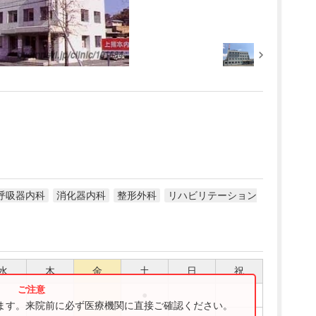
呼吸器内科
消化器内科
整形外科
リハビリテーション
水
木
金
土
日
祝
●
ります。来院前に必ず医療機関に直接ご確認ください。