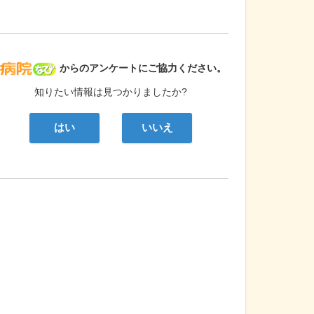
病院なび
からのアンケートにご協力ください。
知りたい情報は見つかりましたか?
はい
いいえ