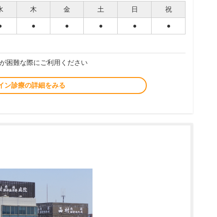
水
木
金
土
日
祝
●
●
●
●
●
●
が困難な際にご利用ください
イン診療の詳細をみる