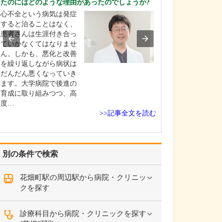
たのにはどのような理由があったのでしょうか?
聞かせください
心不全という病気は発症
頭痛診療では、
すると治ることはなく、
つ頃から始まっ
患者さんは生涯付き合っ
「どのくらいの
ていかなくてはなりませ
きているのか」
ん。しかも、悪化と改善
うな痛みか」と
を繰り返しながら病状は
本的な情報を丁
だんだん悪くなっていき
で伺います。い
ます。大学病院で後進の
の4人に1人が頭
育成に取り組みつつ、高
でいることが分
度…
い…
>>記事全文を読む
別の条件で検索
花畑町駅の周辺駅から病院・クリニッ
クを探す
診療科目から病院・クリニックを探す