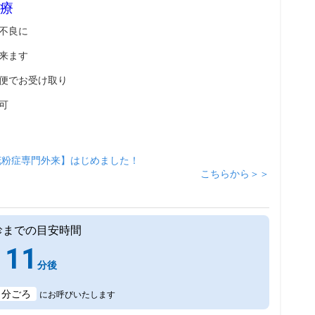
療
不良に
来ます
便でお受け取り
可
花粉症専門外来】はじめました！
こちらから＞＞
診までの目安時間
11
分後
1
分ごろ
にお呼びいたします