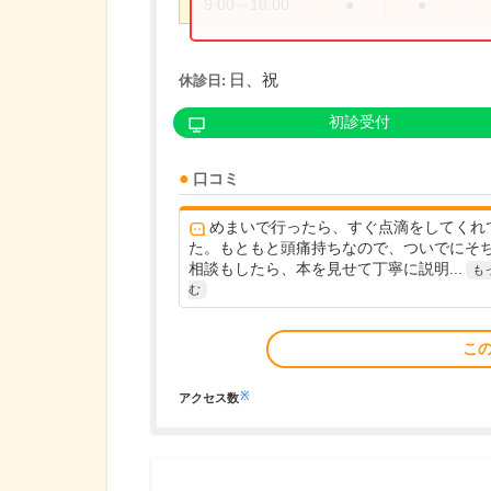
9:00～18:00
●
●
日、祝
休診日:
初診受付
口コミ
めまいで行ったら、すぐ点滴をしてくれ
た。もともと頭痛持ちなので、ついでにそ
相談もしたら、本を見せて丁寧に説明...
も
む
こ
※
アクセス数