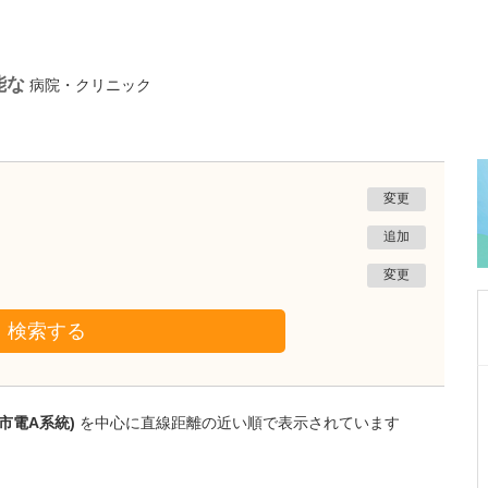
能な
病院・クリニック
変更
追加
変更
検索する
熊本県熊本市南区
たかしお内科ハートクリニック
市電A系統)
を中心に直線距離の近い順で表示されています
高潮 征爾
院長
取材記事
大学病院で要職を担ってきた先生が開業を決め