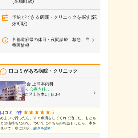
(花畑町駅)
予約ができる病院・クリニックを探す(花
畑町駅)
各都道府県の休日・夜間診療、救急、当
番医情報
口コミがある病院・クリニック
医療法人陽光会
上熊本内科
内科, 神経内科, 心療内科, ...
熊本県熊本市西区上熊本1丁目3-4
5
口コミ: 2件
めまいで行ったら、すぐ点滴をしてくれて治った。もとも
と頭痛持ちなので、ついでにそちらの相談もしたら、本を
見せて丁寧に説明...
続きを読む