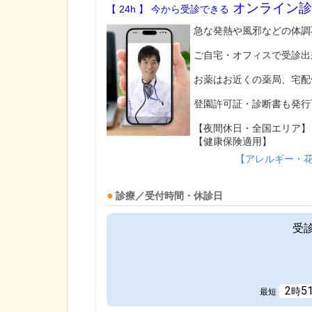
オンライン診
【 24h 】 今から受診できる
急な発熱や風邪などの体調
ご自宅・オフィスで受診出
お薬はお近くの薬局、宅配
登園許可証・診断書も発行
【夜間休日・全国エリア】
【健康保険適用】
【アレルギー・
診療／受付時間・休診日
受
2
5
時
最短