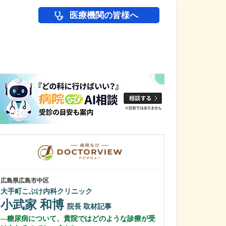
医療機関の皆様へ
医師(ドクター)の
広島県広島市中区
神奈川県川崎市中原
大手町こぶけ内科クリニック
武蔵小杉あがわ
小武家 和博
阿川 周平
院長
取材記事
糖尿病について、貴院ではどのような診療が受
貴院の特長を教