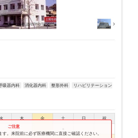
呼吸器内科
消化器内科
整形外科
リハビリテーション
水
木
金
土
日
祝
●
ります。来院前に必ず医療機関に直接ご確認ください。