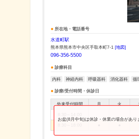
所在地・電話番号
水道町駅
熊本県熊本市中央区手取本町7-1
[地図]
096-356-5500
診療科目
内科
神経内科
呼吸器科
消化器科
循
診療/受付時間・休診日
外来受付時間
月
火
8:30～14:00
お盆(8月中旬)は休診・休業の場合があ
8:30～18:00
●
●