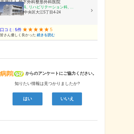
医療法人
竹下外科整形外科医院
外科, 整形外科, リハビリテーション科, ...
熊本県熊本市中央区大江5丁目4-24
5
口コミ: 5件
皆さん優しく良かった
続きを読む
病院なび
からのアンケートにご協力ください。
知りたい情報は見つかりましたか?
はい
いいえ