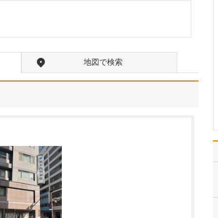
たのにはどのような理由があったのでしょうか?
心不全という病気は発症
すると治ることはなく、
患者さんは生涯付き合っ
ていかなくてはなりませ
ん。しかも、悪化と改善
地図で検索
を繰り返しながら病状は
だんだん悪くなっていき
ます。大学病院で後進の
育成に取り組みつつ、高
度…
>>記事全文を読む