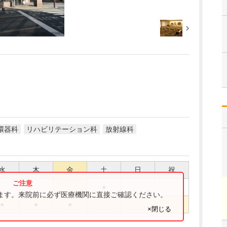
環器科
リハビリテーション科
放射線科
水
木
金
土
日
祝
●
ります。来院前に必ず医療機関に直接ご確認ください。
●
●
●
×閉じる