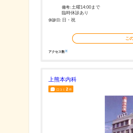
土曜14:00まで
備考:
臨時休診あり
日・祝
休診日:
こ
※
アクセス数
上熊本内科
2
口コミ
件