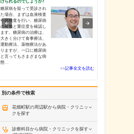
けられるのでしょうか?
うな診療が受けら
糖尿病を疑って受診され
風邪やインフル
た場合、まずは血液検査
生活習慣病とい
や尿検査を行い、糖尿病
な疾患をはじめ
の有無と重症度を確認し
断やワクチン接
ます。糖尿病の治療は、
予防医療まで、
大きく分けて食事療法、
を幅広く診療し
運動療法、薬物療法があ
す。さらに、私
りますが、一口に糖尿病
病専門医・消化
と言ってもさまざまな病
専門医・肝臓専
態…
格を…
>>記事全文を読む
別の条件で検索
花畑町駅の周辺駅から病院・クリニッ
クを探す
診療科目から病院・クリニックを探す