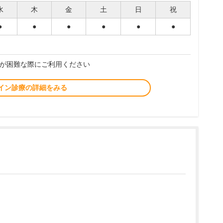
水
木
金
土
日
祝
●
●
●
●
●
●
が困難な際にご利用ください
イン診療の詳細をみる