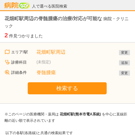
病院なび
人で選べる医院検索
花畑町駅周辺の脊髄腫瘍の治療/対応が可能な
病院・クリニ
ック
2
件見つかりました
花畑町駅周辺
エリア/駅
変更
(未指定)
診療科目
追加
脊髄腫瘍
詳細条件
変更
検索する
※このページの医療機関・薬局は
花畑町駅(熊本市電A系統)
を中心に直線距
離の近い順で表示されています
以下の各駅(各路線)と共通の検索結果です