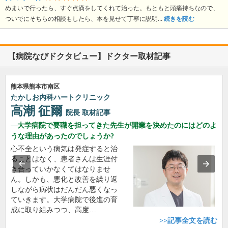
めまいで行ったら、すぐ点滴をしてくれて治った。もともと頭痛持ちなので、
ついでにそちらの相談もしたら、本を見せて丁寧に説明...
続きを読む
【病院なびドクタビュー】ドクター取材記事
熊本県熊本市南区
たかしお内科ハートクリニック
高潮 征爾
院長
取材記事
大学病院で要職を担ってきた先生が開業を決めたのにはどのよ
うな理由があったのでしょうか?
心不全という病気は発症すると治
ることはなく、患者さんは生涯付
き合っていかなくてはなりませ
ん。しかも、悪化と改善を繰り返
しながら病状はだんだん悪くなっ
ていきます。大学病院で後進の育
成に取り組みつつ、高度…
>>記事全文を読む