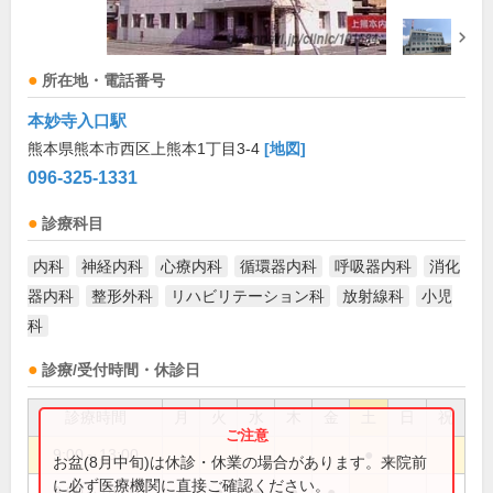
所在地・電話番号
本妙寺入口駅
熊本県熊本市西区上熊本1丁目3-4
[地図]
096-325-1331
診療科目
内科
神経内科
心療内科
循環器内科
呼吸器内科
消化
器内科
整形外科
リハビリテーション科
放射線科
小児
科
診療/受付時間・休診日
診療時間
月
火
水
木
金
土
日
祝
9:00～13:00
●
お盆(8月中旬)は休診・休業の場合があります。来院前
に必ず医療機関に直接ご確認ください。
9:00～18:00
●
●
●
●
●