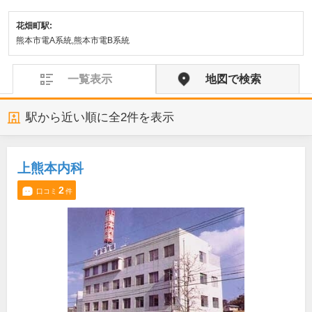
花畑町駅:
熊本市電A系統,熊本市電B系統
一覧表示
地図で検索
駅から近い順に全
2
件を表示
上熊本内科
2
口コミ
件