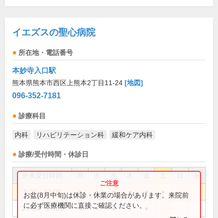
イエズスの聖心病院
所在地・電話番号
本妙寺入口駅
熊本県熊本市西区上熊本2丁目11-24
[地図]
096-352-7181
診療科目
内科
リハビリテーション科
緩和ケア内科
診療/受付時間・休診日
外来受付時間
月
火
水
木
金
土
日
祝
9:00～12:00
●
●
●
●
●
●
お盆(8月中旬)は休診・休業の場合があります。来院前
に必ず医療機関に直接ご確認ください。
14:00～17:00
●
●
●
●
●