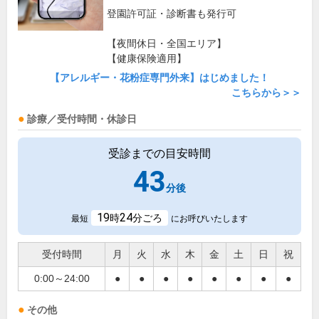
登園許可証・診断書も発行可
【夜間休日・全国エリア】
【健康保険適用】
【アレルギー・花粉症専門外来】はじめました！
こちらから＞＞
診療／受付時間・休診日
受診までの目安時間
43
分後
19
24
時
分ごろ
最短
にお呼びいたします
受付時間
月
火
水
木
金
土
日
祝
0:00～24:00
●
●
●
●
●
●
●
●
その他