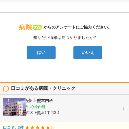
病院なび
からのアンケートにご協力ください。
知りたい情報は見つかりましたか?
はい
いいえ
口コミがある病院・クリニック
医療法人陽光会
上熊本内科
内科, 神経内科, 心療内科, ...
熊本県熊本市西区上熊本1丁目3-4
5
口コミ: 2件