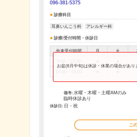
096-381-5375
診療科目
耳鼻いんこう科
アレルギー科
診療/受付時間・休診日
外来受付時間
月
火
9:00～13:00
●
●
お盆(8月中旬)は休診・休業の場合があ
14:00～18:00
●
●
水曜・木曜・土曜AMのみ
備考:
臨時休診あり
日・祝
休診日:
こ