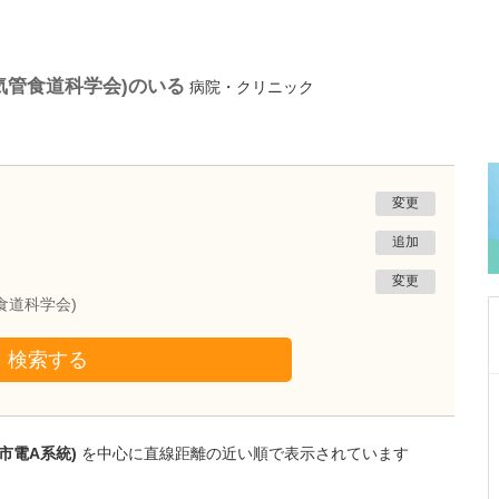
気管食道科学会)のいる
病院・クリニック
変更
追加
変更
食道科学会)
検索する
熊本県熊本市南区
たかしお内科ハートクリニック
高潮 征爾
市電A系統)
を中心に直線距離の近い順で表示されています
院長
取材記事
大学病院で要職を担ってきた先生が開業を決め