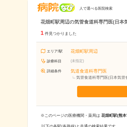
病院なび
人で選べる医院検索
花畑町駅周辺の気管食道科専門医(日本
1
件見つかりました
花畑町駅周辺
エリア/駅
(未指定)
診療科目
気道食道科専門医
詳細条件
気管食道科専門医(日本気管
※このページの医療機関・薬局は
花畑町駅(熊本
以下の各駅(各路線)と共通の検索結果です