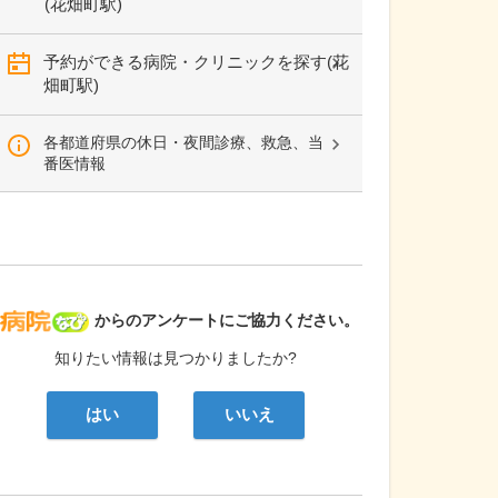
(花畑町駅)
予約ができる病院・クリニックを探す(花
畑町駅)
各都道府県の休日・夜間診療、救急、当
番医情報
病院なび
からのアンケートにご協力ください。
知りたい情報は見つかりましたか?
はい
いいえ