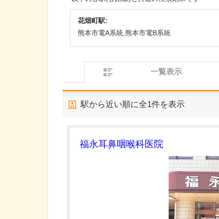
花畑町駅:
熊本市電A系統,熊本市電B系統
一覧表示
駅から近い順に全
1
件を表示
福永耳鼻咽喉科医院