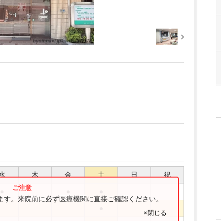
水
木
金
土
日
祝
●
●
●
ります。来院前に必ず医療機関に直接ご確認ください。
●
×閉じる