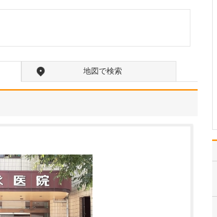
たのにはどのような理由があったのでしょうか?
心不全という病気は発症
すると治ることはなく、
患者さんは生涯付き合っ
ていかなくてはなりませ
ん。しかも、悪化と改善
を繰り返しながら病状は
地図で検索
だんだん悪くなっていき
ます。大学病院で後進の
育成に取り組みつつ、高
度…
>>記事全文を読む