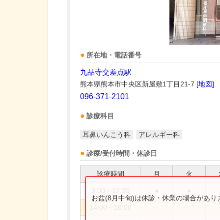
所在地・電話番号
九品寺交差点駅
熊本県熊本市中央区新屋敷1丁目21-7
[地図]
096-371-2101
診療科目
耳鼻いんこう科
アレルギー科
診療/受付時間・休診日
診療時間
月
火
9:00～12:30
●
●
お盆(8月中旬)は休診・休業の場合があ
14:00～16:00