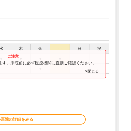
水
木
金
土
日
祝
●
●
●
●
ります。来院前に必ず医療機関に直接ご確認ください。
●
×閉じる
の医院の詳細をみる