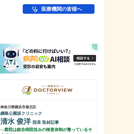
医療機関の皆様へ
医師(ドクター)の
神奈川県横浜市港北区
東京都武蔵野市
綱島公園坂クリニック
三鷹通り中町ク
清水 俊洋
吉﨑 智也
院長
取材記事
貴院は総合病院並みの検査体制が整っているそ
診療に際して、