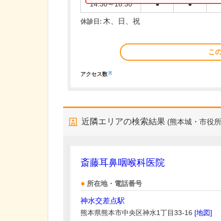
14:30～18:30
●
●
木、日、祝
休診日:
こ
※
アクセス数
近隣エリアの検索結果
(熊本城・市役
斎藤耳鼻咽喉科医院
所在地・電話番号
神水交差点駅
熊本県熊本市中央区神水1丁目33-16
[地図]