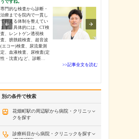
うですね。
っしゃいますか?
専門的な検査から診断・
予防医療と心血
治療までを院内で一貫し
患者さんのケア
て行える体制を整えてい
たいと考えてい
ます。具体的には、CT検
環器疾患の多く
査、レントゲン透視検
圧、糖尿病、脂
査、膀胱鏡検査、超音波
などの生活習慣
(エコー)検査、尿流量測
で動脈硬化が進
定、血液検査、尿検査(定
梗塞や心不全を
性・沈査)など、診断…
します。診療で
>>記事全文を読む
習…
別の条件で検索
花畑町駅の周辺駅から病院・クリニッ
クを探す
診療科目から病院・クリニックを探す