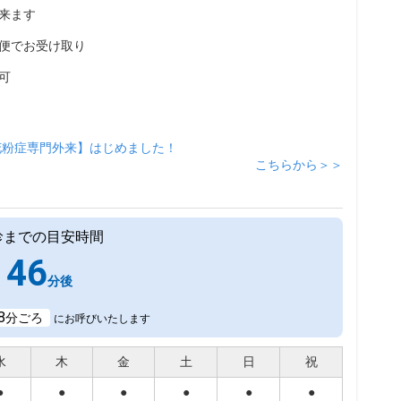
来ます
便でお受け取り
可
花粉症専門外来】はじめました！
こちらから＞＞
診までの目安時間
46
分後
8
分ごろ
にお呼びいたします
水
木
金
土
日
祝
●
●
●
●
●
●