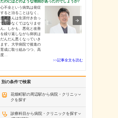
たのにはどのような理由があったのでしょうか?
に過ごされていま
心不全という病気は発症
学生時代はラグ
すると治ることはなく、
で、医師になっ
患者さんは生涯付き合っ
ばらく離れてい
ていかなくてはなりませ
が、50歳を過ぎ
ん。しかも、悪化と改善
めました。地域
を繰り返しながら病状は
チームと、「東
だんだん悪くなっていき
ーズ」という医
ます。大学病院で後進の
したチームに入
育成に取り組みつつ、高
すので、週末は
度…
で…
>>記事全文を読む
別の条件で検索
花畑町駅の周辺駅から病院・クリニッ
クを探す
診療科目から病院・クリニックを探す