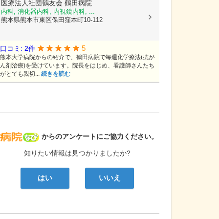
医療法人社団鶴友会
鶴田病院
内科, 消化器内科, 内視鏡内科, ...
熊本県熊本市東区保田窪本町10-112
5
口コミ: 2件
熊本大学病院からの紹介で、鶴田病院で毎週化学療法(抗が
ん剤治療)を受けています。院長をはじめ、看護師さんたち
がとても親切...
続きを読む
病院なび
からのアンケートにご協力ください。
知りたい情報は見つかりましたか?
はい
いいえ