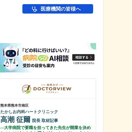
医療機関の皆様へ
医師(ドクター)の
熊本県熊本市南区
茨城県桜川市
たかしお内科ハートクリニック
阿部田医院
高潮 征爾
阿部田 聡
院長
取材記事
大学病院で要職を担ってきた先生が開業を決め
お忙しい日々だ