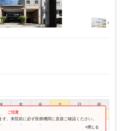
水
木
金
土
日
祝
●
●
●
●
ります。来院前に必ず医療機関に直接ご確認ください。
●
●
●
×閉じる