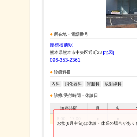
所在地・電話番号
慶徳校前駅
熊本県熊本市中央区通町23
[地図]
096-353-2361
診療科目
内科
消化器科
胃腸科
放射線科
診療/受付時間・休診日
診療時間
月
火
8:00～17:00
●
●
お盆(8月中旬)は休診・休業の場合があ