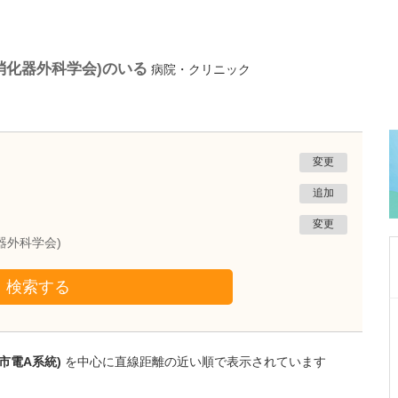
消化器外科学会)のいる
病院・クリニック
変更
追加
変更
器外科学会)
検索する
栃木県宇都宮市
渡辺歯科医院
渡邊 武夫
市電A系統)
を中心に直線距離の近い順で表示されています
院長
取材記事
先生が日々の診療で心がけていることを教えて