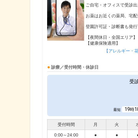
ご自宅・オフィスで受診出
お薬はお近くの薬局、宅配
登園許可証・診断書も発行
【夜間休日・全国エリア】
【健康保険適用】
【アレルギー・
診療／受付時間・休診日
受
19
1
時
最短
受付時間
月
火
0:00～24:00
●
●