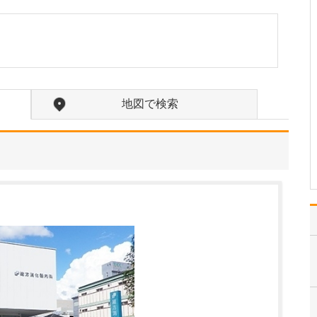
ください。
当院では、歯科の領域に
関してはオールラウンド
に対応していますが、ど
のような治療を行う場合
でも、常に「患者さんの
立場に立つこと」を大切
地図で検索
にしています。私自身、
病院を受診した際に「こ
うしてくれたらうれしい
な…
>>記事全文を読む