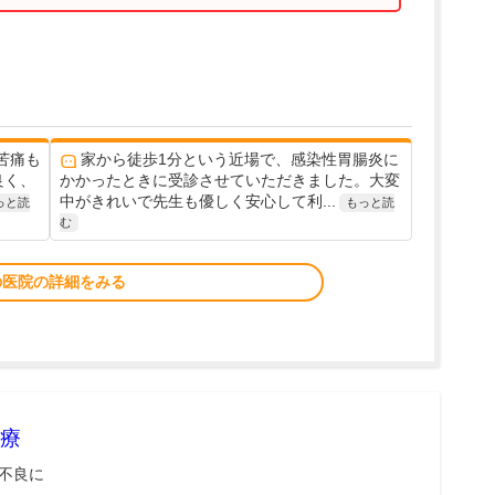
苦痛も
家から徒歩1分という近場で、感染性胃腸炎に
良く、
かかったときに受診させていただきました。大変
中がきれいで先生も優しく安心して利...
っと読
もっと読
む
の医院の詳細をみる
療
不良に