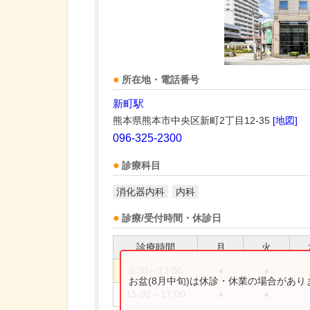
所在地・電話番号
新町駅
熊本県熊本市中央区新町2丁目12-35
[地図]
096-325-2300
診療科目
消化器内科
内科
診療/受付時間・休診日
診療時間
月
火
8:30～13:00
●
●
お盆(8月中旬)は休診・休業の場合があ
15:00～17:00
●
●