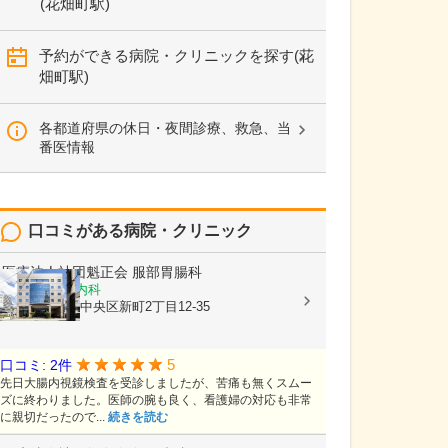
(花畑町駅)
予約ができる病院・クリニックを探す(花
畑町駅)
各都道府県の休日・夜間診療、救急、当
番医情報
口コミがある病院・クリニック
医療法人社団魁正会
服部胃腸科
消化器内科, 内科
熊本県熊本市中央区新町2丁目12-35
5
口コミ: 2件
先日大腸内視鏡検査を受診しましたが、苦痛も無くスムー
ズに終わりました。医師の腕も良く、看護婦の対応も非常
に親切だったので...
続きを読む