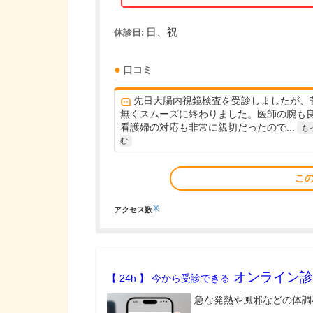
日、祝
休診日:
口コミ
先日大腸内視鏡検査を受診しましたが、
無くスムーズに終わりました。医師の腕も
看護婦の対応も非常に親切だったので...
も
む
こ
※
アクセス数
オンライン診
【 24h 】 今から受診できる
急な発熱や風邪などの体調