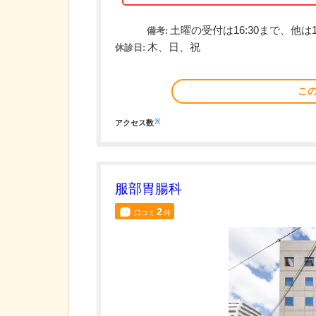
土曜の受付は16:30まで、他は1
備考:
木、日、祝
休診日:
こ
※
アクセス数
服部胃腸科
2
口コミ
件