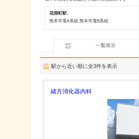
花畑町駅:
熊本市電A系統,熊本市電B系統
一覧表示
駅から近い順に全
3
件を表示
緒方消化器内科