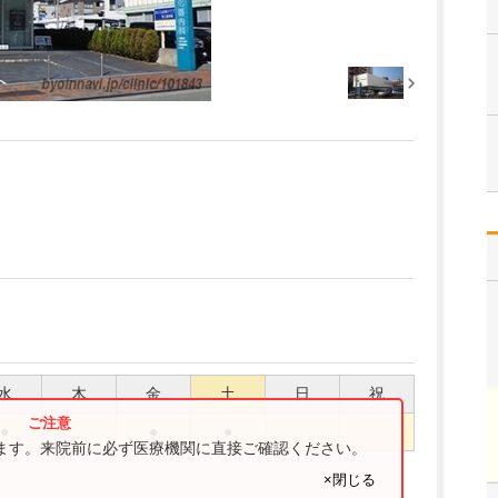
水
木
金
土
日
祝
●
●
●
ります。来院前に必ず医療機関に直接ご確認ください。
×閉じる