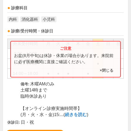
診療科目
内科
消化器科
小児科
診療/受付時間・休診日
外来受付時間
月
火
水
木
金
土
日
祝
9:00～12:00
●
●
●
●
●
お盆(8月中旬)は休診・休業の場合があります。来院前
に必ず医療機関に直接ご確認ください。
9:00～14:00
●
×閉じる
14:00～18:00
●
●
●
●
木曜AMのみ
備考:
土曜14時まで
臨時休診あり
【オンライン診療実施時間帯】
(月・火・水・金)15:...(
続きを読む
)
日・祝
休診日: