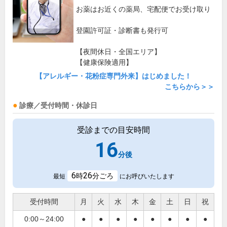
お薬はお近くの薬局、宅配便でお受け取り
登園許可証・診断書も発行可
【夜間休日・全国エリア】
【健康保険適用】
【アレルギー・花粉症専門外来】はじめました！
こちらから＞＞
診療／受付時間・休診日
受診までの目安時間
16
分後
6
26
時
分ごろ
最短
にお呼びいたします
受付時間
月
火
水
木
金
土
日
祝
0:00～24:00
●
●
●
●
●
●
●
●