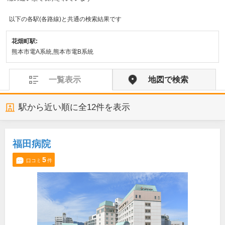
以下の各駅(各路線)と共通の検索結果です
花畑町駅:
熊本市電A系統,熊本市電B系統
一覧表示
地図で検索
駅から近い順に全
12
件を表示
福田病院
5
口コミ
件