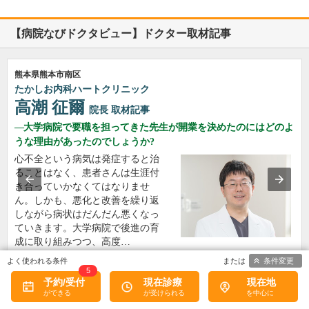
【病院なびドクタビュー】ドクター取材記事
熊本県熊本市南区
たかしお内科ハートクリニック
高潮 征爾
院長
取材記事
大学病院で要職を担ってきた先生が開業を決めたのにはどのよ
うな理由があったのでしょうか?
心不全という病気は発症すると治
ることはなく、患者さんは生涯付
き合っていかなくてはなりませ
ん。しかも、悪化と改善を繰り返
しながら病状はだんだん悪くなっ
ていきます。大学病院で後進の育
成に取り組みつつ、高度…
>>記事全文を読む
条件変更
5
予約/受付
現在診療
現在地