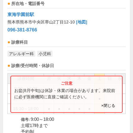
所在地・電話番号
東海学園前駅
熊本県熊本市中央区帯山2丁目12-10
[地図]
096-381-8766
診療科目
アレルギー科
小児科
診療/受付時間・休診日
診療時間
月
火
水
木
金
土
日
祝
9:00～12:30
●
●
●
●
●
●
お盆(8月中旬)は休診・休業の場合があります。来院前
に必ず医療機関に直接ご確認ください。
15:30～17:00
●
×閉じる
15:30～18:00
●
●
●
●
●
9:00～18:00
備考:
土曜17時まで
予約制