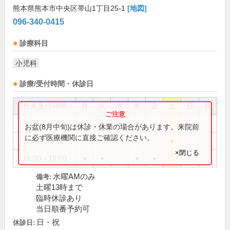
熊本県熊本市中央区帯山1丁目25-1
[地図]
096-340-0415
診療科目
小児科
診療/受付時間・休診日
外来受付時間
月
火
水
木
金
土
日
祝
9:00～12:00
●
●
●
●
●
お盆(8月中旬)は休診・休業の場合があります。来院前
に必ず医療機関に直接ご確認ください。
9:00～13:00
●
×閉じる
15:00～18:00
●
●
●
●
水曜AMのみ
備考:
土曜13時まで
臨時休診あり
当日順番予約可
日・祝
休診日: