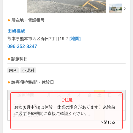
所在地・電話番号
田崎橋駅
熊本県熊本市西区春日7丁目19-7
[地図]
096-352-8247
診療科目
内科
小児科
診療/受付時間・休診日
診療時間
月
火
水
木
金
土
日
祝
9:00～13:00
●
●
●
●
●
●
お盆(8月中旬)は休診・休業の場合があります。来院前
に必ず医療機関に直接ご確認ください。
14:00～18:00
●
●
●
●
×閉じる