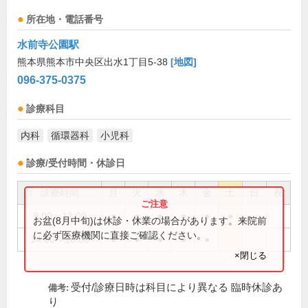
所在地・電話番号
水前寺公園駅
熊本県熊本市中央区出水1丁目5-38
[地図]
096-375-0375
診療科目
内科
循環器科
小児科
診療/受付時間・休診日
診療時間
月
火
水
木
金
土
日
祝
9:00～12:00
●
●
●
●
●
●
お盆(8月中旬)は休診・休業の場合があります。来院前
に必ず医療機関に直接ご確認ください。
14:00～18:00
●
●
●
●
●
×閉じる
受付/診療日時は科目により異なる 臨時休診あ
備考:
り