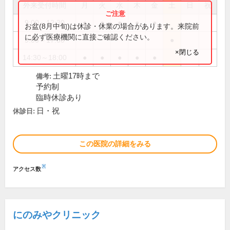
外来受付時間
月
火
水
木
金
土
日
祝
9:00～12:30
●
●
●
●
●
お盆(8月中旬)は休診・休業の場合があります。来院前
に必ず医療機関に直接ご確認ください。
9:00～17:00
●
×閉じる
14:30～18:00
●
●
●
●
●
土曜17時まで
備考:
予約制
臨時休診あり
日・祝
休診日:
この医院の詳細をみる
※
アクセス数
にのみやクリニック