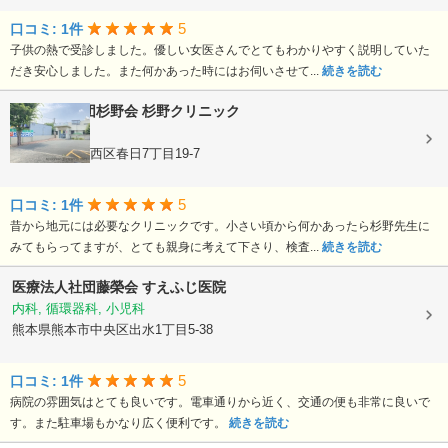
5
口コミ: 1件
子供の熱で受診しました。優しい女医さんでとてもわかりやすく説明していた
だき安心しました。また何かあった時にはお伺いさせて...
続きを読む
医療法人社団杉野会
杉野クリニック
内科, 小児科
熊本県熊本市西区春日7丁目19-7
5
口コミ: 1件
昔から地元には必要なクリニックです。小さい頃から何かあったら杉野先生に
みてもらってますが、とても親身に考えて下さり、検査...
続きを読む
医療法人社団藤榮会
すえふじ医院
内科, 循環器科, 小児科
熊本県熊本市中央区出水1丁目5-38
5
口コミ: 1件
病院の雰囲気はとても良いです。電車通りから近く、交通の便も非常に良いで
す。また駐車場もかなり広く便利です。
続きを読む