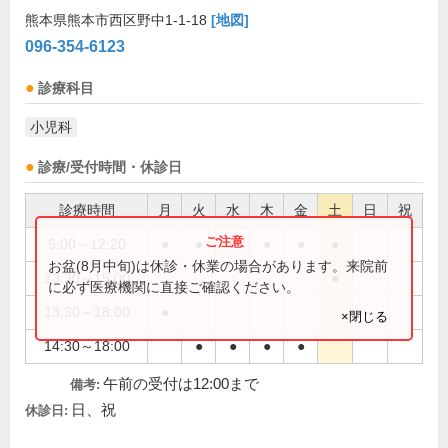
熊本県熊本市西区野中1-1-18
[地図]
096-354-6123
診療科目
小児科
診療/受付時間・休診日
診療時間
月
火
水
木
金
土
日
祝
9:00～12:20
●
●
●
●
●
●
お盆(8月中旬)は休診・休業の場合があります。来院前
13:30～15:00
●
に必ず医療機関に直接ご確認ください。
13:30～18:00
●
×閉じる
14:30～18:00
●
●
●
●
午前の受付は12:00まで
備考:
日、祝
休診日: