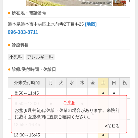
所在地・電話番号
熊本県熊本市中央区上水前寺2丁目4-25
[地図]
096-383-8711
診療科目
小児科
アレルギー科
診療/受付時間・休診日
外来受付時間
月
火
水
木
金
土
日
祝
8:50～11:45
●
●
8:50～12:00
●
●
●
お盆(8月中旬)は休診・休業の場合があります。来院前
8:50～12:45
●
に必ず医療機関に直接ご確認ください。
12:55～16:45
●
×閉じる
13:00～16:45
●