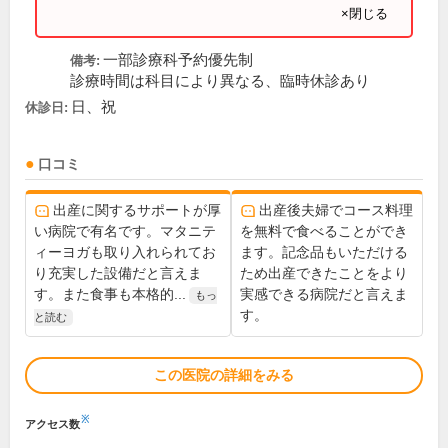
×閉じる
一部診療科予約優先制
備考:
診療時間は科目により異なる、臨時休診あり
日、祝
休診日:
口コミ
出産に関するサポートが厚
出産後夫婦でコース料理
い病院で有名です。マタニテ
を無料で食べることができ
ィーヨガも取り入れられてお
ます。記念品もいただける
り充実した設備だと言えま
ため出産できたことをより
す。また食事も本格的...
実感できる病院だと言えま
もっ
す。
と読む
この医院の詳細をみる
※
アクセス数