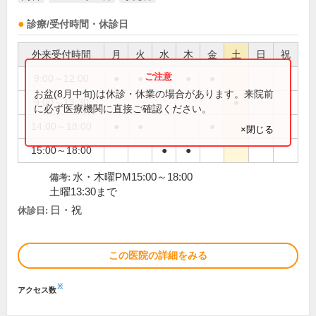
診療/受付時間・休診日
外来受付時間
月
火
水
木
金
土
日
祝
9:00～12:00
●
●
●
●
●
お盆(8月中旬)は休診・休業の場合があります。来院前
9:00～13:30
●
に必ず医療機関に直接ご確認ください。
14:00～18:00
●
●
●
×閉じる
15:00～18:00
●
●
水・木曜PM15:00～18:00
備考:
土曜13:30まで
日・祝
休診日:
この医院の詳細をみる
※
アクセス数