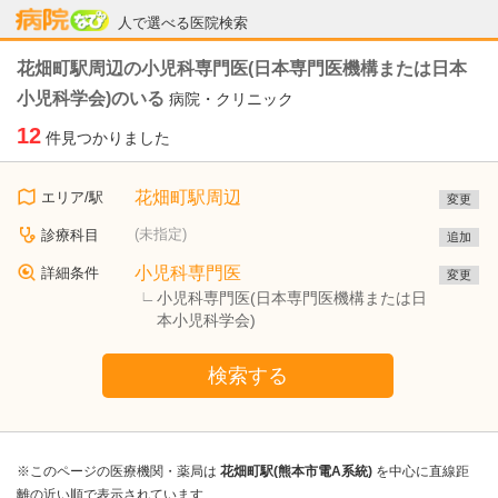
病院なび
人で選べる医院検索
花畑町駅周辺の小児科専門医(日本専門医機構または日本
小児科学会)のいる
病院・クリニック
12
件見つかりました
花畑町駅周辺
エリア/駅
変更
(未指定)
診療科目
追加
小児科専門医
詳細条件
変更
小児科専門医(日本専門医機構または日
本小児科学会)
検索する
※このページの医療機関・薬局は
花畑町駅(熊本市電A系統)
を中心に直線距
離の近い順で表示されています