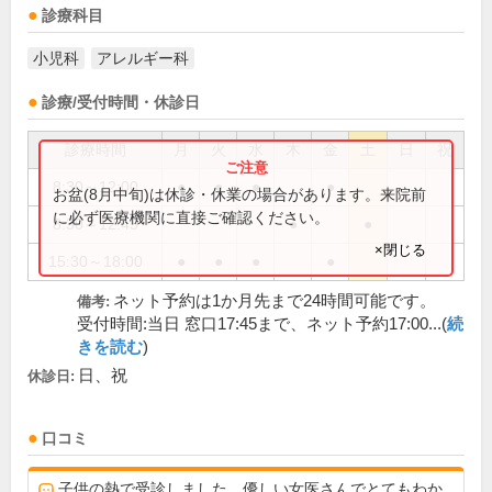
診療科目
小児科
アレルギー科
診療/受付時間・休診日
診療時間
月
火
水
木
金
土
日
祝
8:30～12:00
●
●
●
●
お盆(8月中旬)は休診・休業の場合があります。来院前
に必ず医療機関に直接ご確認ください。
8:30～12:45
●
●
×閉じる
15:30～18:00
●
●
●
●
ネット予約は1か月先まで24時間可能です。
備考:
受付時間:当日 窓口17:45まで、ネット予約17:00...(
続
きを読む
)
日、祝
休診日:
口コミ
子供の熱で受診しました。優しい女医さんでとてもわか