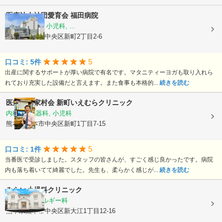
医療法人社団愛育会
福田病院
産科, 婦人科, 小児科, ...
熊本県熊本市中央区新町2丁目2-6
5
口コミ: 5件
出産に関するサポートが厚い病院で有名です。マタニティーヨガも取り入れら
れており充実した設備だと言えます。また食事も本格的...
続きを読む
医療法人家村会
新町いえむらクリニック
内科, 消化器科, 小児科
熊本県熊本市中央区新町1丁目7-15
5
口コミ: 1件
当番医で受診しました。スタッフの皆さんが、すごく感じ良かったです。病院
内も落ち着いてて綺麗でした。先生も、柔らかく感じが...
続きを読む
みらい小児科クリニック
小児科, アレルギー科
熊本県熊本市中央区新大江1丁目12-16