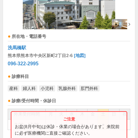
所在地・電話番号
洗馬橋駅
熊本県熊本市中央区新町2丁目2-6
[地図]
096-322-2995
診療科目
産科
婦人科
小児科
乳腺外科
肛門外科
診療/受付時間・休診日
外来受付時間
月
火
水
木
金
土
日
祝
9:00～17:30
●
●
●
●
●
●
お盆(8月中旬)は休診・休業の場合があります。来院前
に必ず医療機関に直接ご確認ください。