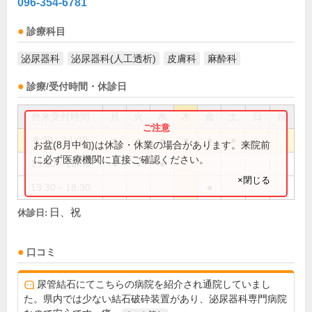
096-354-6781
診療科目
泌尿器科
泌尿器科(人工透析)
皮膚科
麻酔科
診療/受付時間・休診日
外来受付時間
月
火
水
木
金
土
日
祝
8:30～11:30
●
●
●
●
●
●
お盆(8月中旬)は休診・休業の場合があります。来院前
に必ず医療機関に直接ご確認ください。
13:30～16:30
●
●
●
×閉じる
13:30～18:30
●
日、祝
休診日:
口コミ
尿管結石にてこちらの病院を紹介され通院していまし
た。県内では少ない結石破砕装置があり、泌尿器科専門病院