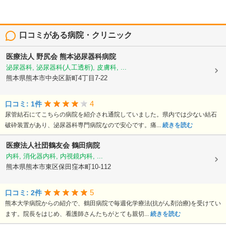
口コミがある病院・クリニック
医療法人 野尻会
熊本泌尿器科病院
泌尿器科, 泌尿器科(人工透析), 皮膚科, ...
熊本県熊本市中央区新町4丁目7-22
4
口コミ: 1件
尿管結石にてこちらの病院を紹介され通院していました。県内では少ない結石
破砕装置があり、泌尿器科専門病院なので安心です。痛...
続きを読む
医療法人社団鶴友会
鶴田病院
内科, 消化器内科, 内視鏡内科, ...
熊本県熊本市東区保田窪本町10-112
5
口コミ: 2件
熊本大学病院からの紹介で、鶴田病院で毎週化学療法(抗がん剤治療)を受けてい
ます。院長をはじめ、看護師さんたちがとても親切...
続きを読む