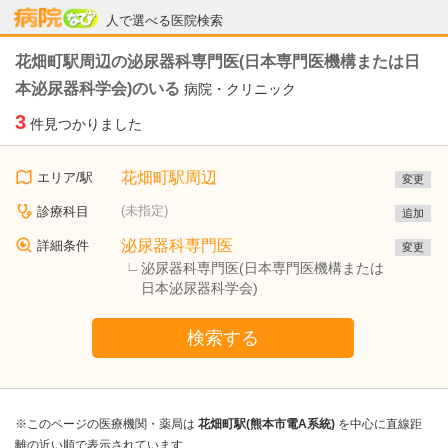
病院なび
人で選べる医院検索
花畑町駅周辺の泌尿器科専門医(日本専門医機構または日
本泌尿器科学会)のいる
病院・クリニック
3
件見つかりました
花畑町駅周辺
エリア/駅
変更
(未指定)
診療科目
追加
泌尿器科専門医
詳細条件
変更
泌尿器科専門医(日本専門医機構または
日本泌尿器科学会)
検索する
※このページの医療機関・薬局は
花畑町駅(熊本市電A系統)
を中心に直線距
離の近い順で表示されています