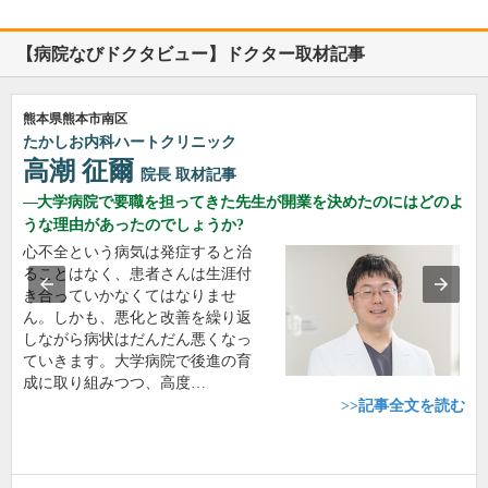
【病院なびドクタビュー】ドクター取材記事
熊本県熊本市南区
たかしお内科ハートクリニック
高潮 征爾
院長
取材記事
大学病院で要職を担ってきた先生が開業を決めたのにはどのよ
うな理由があったのでしょうか?
心不全という病気は発症すると治
ることはなく、患者さんは生涯付
き合っていかなくてはなりませ
ん。しかも、悪化と改善を繰り返
しながら病状はだんだん悪くなっ
ていきます。大学病院で後進の育
成に取り組みつつ、高度…
>>記事全文を読む