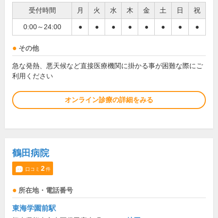
受付時間
月
火
水
木
金
土
日
祝
0:00～24:00
●
●
●
●
●
●
●
●
その他
急な発熱、悪天候など直接医療機関に掛かる事が困難な際にご
利用ください
オンライン診療の詳細をみる
鶴田病院
2
口コミ
件
所在地・電話番号
東海学園前駅