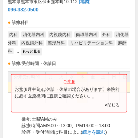
熊本県熊本市東区保田窪本町10-112
[地図]
096-382-0500
診療科目
内科
消化器内科
内視鏡内科
循環器内科
外科
消化器
外科
内視鏡外科
整形外科
リハビリテーション科
麻酔
科
...
もっと見る
診療/受付時間・休診日
外来受付時間
月
火
水
木
金
土
日
祝
8:40～12:30
●
●
●
●
●
●
お盆(8月中旬)は休診・休業の場合があります。来院前
に必ず医療機関に直接ご確認ください。
13:50～17:30
●
●
●
●
●
×閉じる
土曜AMのみ
備考:
診療時間AM9:00～13:00、PM14:00～18:00
診療・受付時間は科目によ...(
続きを読む
)