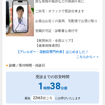
急な発熱や風邪などの体調不良に
ご自宅・オフィスで受診出来ます
お薬はお近くの薬局、宅配便でお受け取り
登園許可証・診断書も発行可
【夜間休日・全国エリア】
【健康保険適用】
【アレルギー・花粉症専門外来】はじめました！
こちらから＞＞
診療／受付時間・休診日
受診までの目安時間
1
38
時間
分後
22
3
時
分ごろ
最短
にお呼びいたします