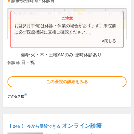
診療/受付時間・休診日
外来受付時間
月
火
水
木
金
土
日
祝
9:00～13:00
●
●
●
●
●
●
お盆(8月中旬)は休診・休業の場合があります。来院前
に必ず医療機関に直接ご確認ください。
14:00～18:00
●
●
●
×閉じる
火・木・土曜AMのみ 臨時休診あり
備考:
日・祝
休診日:
この医院の詳細をみる
※
アクセス数
オンライン診療
【 24h 】 今から受診できる