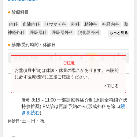
診療科目
内科
血液内科
リウマチ科
外科
精神科
神経内科
脳
神経外科
呼吸器科
呼吸器外科
消化器外科
...
もっと見る
診療/受付時間・休診日
外来受付時間
月
火
水
木
金
土
日
祝
8:15～11:00
●
●
●
●
●
お盆(8月中旬)は休診・休業の場合があります。来院前
に必ず医療機関に直接ご確認ください。
×閉じる
8:15～11:00 一部診療科紹介制(原則全科紹介状
備考:
持参推奨) PM診は再診予約のみ(形成外科を除...(
続
きを読む
)
土～日・祝
休診日: