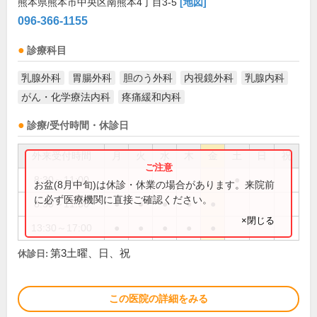
熊本県熊本市中央区南熊本4丁目3-5
[地図]
096-366-1155
診療科目
乳腺外科
胃腸外科
胆のう外科
内視鏡外科
乳腺内科
がん・化学療法内科
疼痛緩和内科
診療/受付時間・休診日
外来受付時間
月
火
水
木
金
土
日
祝
8:30～11:00
●
お盆(8月中旬)は休診・休業の場合があります。来院前
に必ず医療機関に直接ご確認ください。
8:30～11:30
●
●
●
●
●
×閉じる
13:30～17:00
●
●
●
●
●
第3土曜、日、祝
休診日:
この医院の詳細をみる