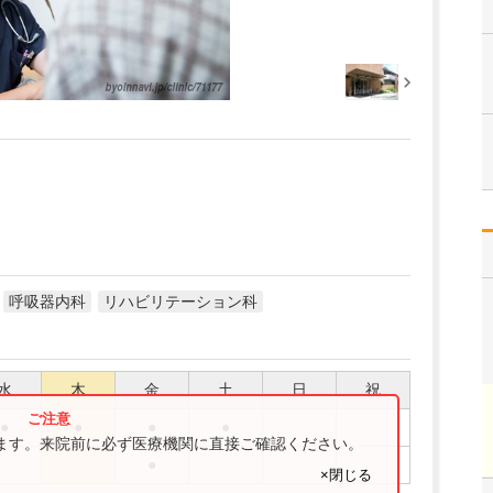
呼吸器内科
リハビリテーション科
水
木
金
土
日
祝
●
●
●
●
ります。来院前に必ず医療機関に直接ご確認ください。
●
×閉じる