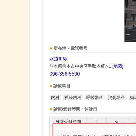
所在地・電話番号
水道町駅
熊本県熊本市中央区手取本町7-1
[地図]
096-356-5500
診療科目
内科
神経内科
呼吸器科
消化器科
循
診療/受付時間・休診日
外来受付時間
月
火
8:30～14:00