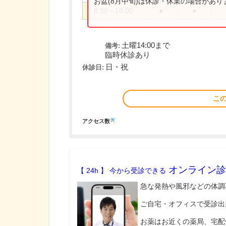
お盆(8月中旬)は休診・休業の場合があ
8:30～18:00
●
●
土曜14:00まで
備考:
臨時休診あり
日・祝
休診日:
こ
※
アクセス数
オンライン診
【 24h 】 今から受診できる
急な発熱や風邪などの体調
ご自宅・オフィスで受診出
お薬はお近くの薬局、宅配