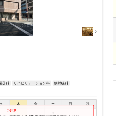
環器科
リハビリテーション科
放射線科
水
木
金
土
日
祝
●