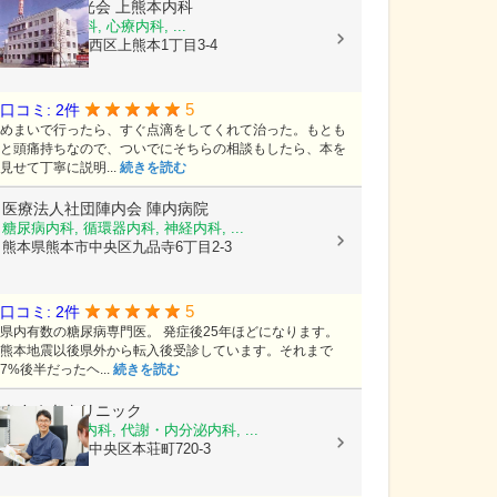
医療法人陽光会
上熊本内科
内科, 神経内科, 心療内科, ...
熊本県熊本市西区上熊本1丁目3-4
5
口コミ: 2件
めまいで行ったら、すぐ点滴をしてくれて治った。もとも
と頭痛持ちなので、ついでにそちらの相談もしたら、本を
見せて丁寧に説明...
続きを読む
医療法人社団陣内会
陣内病院
糖尿病内科, 循環器内科, 神経内科, ...
熊本県熊本市中央区九品寺6丁目2-3
5
口コミ: 2件
県内有数の糖尿病専門医。 発症後25年ほどになります。
熊本地震以後県外から転入後受診しています。それまで
7%後半だったヘ...
続きを読む
きさぬきクリニック
糖尿病内科, 内科, 代謝・内分泌内科, ...
熊本県熊本市中央区本荘町720-3