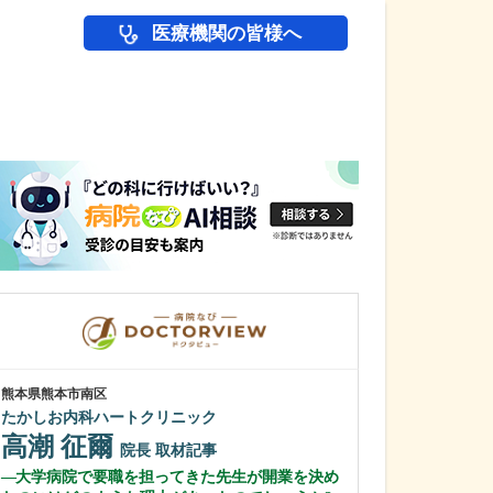
医療機関の皆様へ
医師(ドクター)の
熊本県熊本市南区
群馬県高崎市
たかしお内科ハートクリニック
土岐医院
高潮 征爾
土岐 文彰
院長
取材記事
大学病院で要職を担ってきた先生が開業を決め
小児外科の標榜