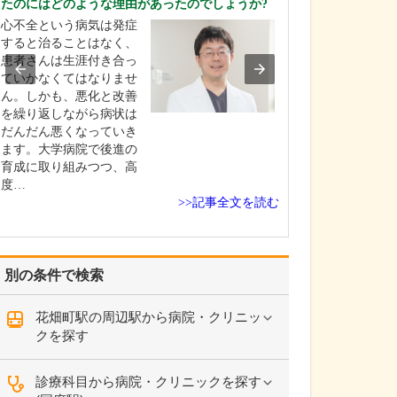
たのにはどのような理由があったのでしょうか?
ょうか?
心不全という病気は発症
小児外科の開業
すると治ることはなく、
でも少なく、高
患者さんは生涯付き合っ
当院だけです。
ていかなくてはなりませ
状を診てもらえ
ん。しかも、悪化と改善
ンとこない方も
を繰り返しながら病状は
いますが、私の
だんだん悪くなっていき
をわかりやすく
ます。大学病院で後進の
「子どものおな
育成に取り組みつつ、高
りの病気」です
度…
る子…
>>記事全文を読む
別の条件で検索
花畑町駅の周辺駅から病院・クリニッ
クを探す
診療科目から病院・クリニックを探す