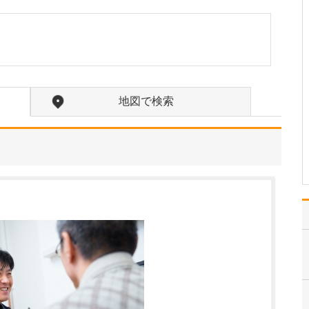
当院は小児科も標榜して
おり、予防接種などにも
対応しています。そのた
め、日常的には子どもか
ら大人まで幅広い世代の
患者さんが来院されてい
ます。ただし、私の専門
地図で検索
が糖尿病をはじめとした
生活習慣病、そして父の
専…
>>記事全文を読む