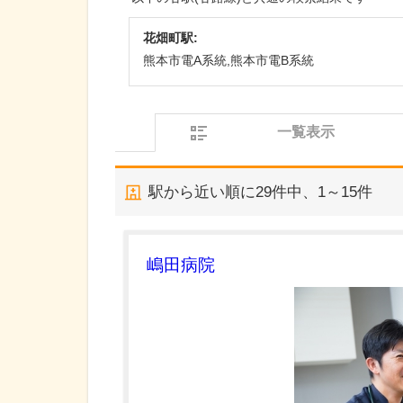
花畑町駅:
熊本市電A系統,熊本市電B系統
一覧表示
駅から近い順に
29
件中、
1～15件
嶋田病院