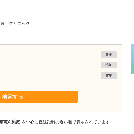
病院・クリニック
変更
追加
変更
検索する
群馬県桐生市
小暮医院
小暮 晴一郎
市電A系統)
を中心に直線距離の近い順で表示されています
院長
取材記事
どのような患者さんが来院されていますか?