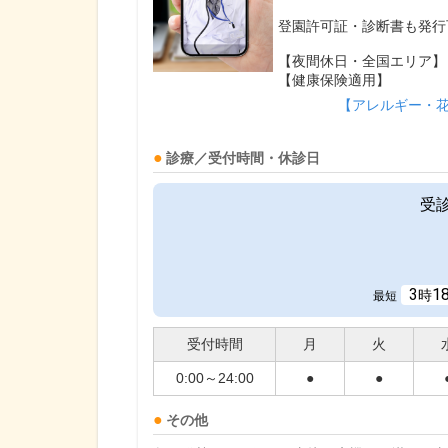
登園許可証・診断書も発行
【夜間休日・全国エリア】
【健康保険適用】
【アレルギー・
診療／受付時間・休診日
受
3
1
時
最短
受付時間
月
火
0:00～24:00
●
●
その他