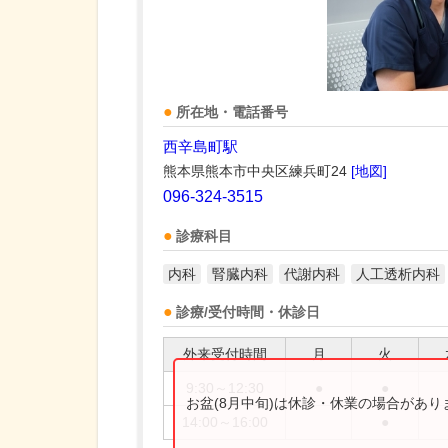
所在地・電話番号
西辛島町駅
熊本県熊本市中央区練兵町24
[地図]
096-324-3515
診療科目
内科
腎臓内科
代謝内科
人工透析内科
診療/受付時間・休診日
外来受付時間
月
火
9:30～12:30
●
●
お盆(8月中旬)は休診・休業の場合があ
14:00～16:00
●