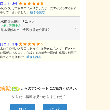
5
口コミ: 3件
不安だらけで診察室に入りましたが、先生が安心する説明
をして下さいました。
続きを読む
水前寺公園クリニック
内科, 呼吸器科
熊本県熊本市中央区水前寺公園4-2
5
口コミ: 1件
水前寺公園の入り口にあって、地理的にもとても行きやす
い場所にあります。併設する水前寺公園の駐車場を利用可
能でとても便利で...
続きを読む
病院なび
からのアンケートにご協力ください。
知りたい情報は見つかりましたか?
はい
いいえ