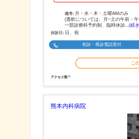
月・水・木・土曜AMのみ
備考:
(透析については、月~土の午前・午
一部診療科予約制、臨時休診...(
続
日、祝
休診日:
初診・再診電話受付
こ
※
アクセス数
熊本内科病院