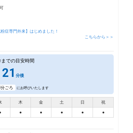
可
花粉症専門外来】はじめました！
こちらから＞＞
診までの目安時間
21
分後
8
分ごろ
にお呼びいたします
水
木
金
土
日
祝
●
●
●
●
●
●