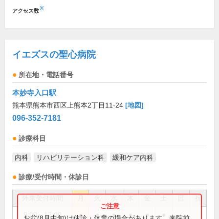
※
アクセス数
イエズスの聖心病院
所在地・電話番号
本妙寺入口駅
熊本県熊本市西区上熊本2丁目11-24
[地図]
096-352-7181
診療科目
内科
リハビリテーション科
緩和ケア内科
診療/受付時間・休診日
外来受付時間
月
火
水
木
金
土
日
祝
9:00～12:00
●
●
●
●
●
●
お盆(8月中旬)は休診・休業の場合があります。来院前