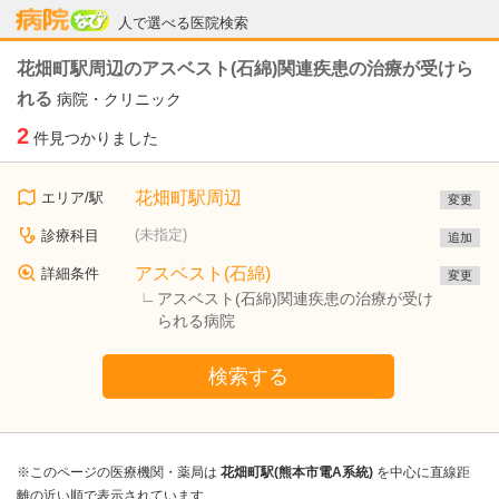
病院なび
人で選べる医院検索
花畑町駅周辺のアスベスト(石綿)関連疾患の治療が受けら
れる
病院・クリニック
2
件見つかりました
花畑町駅周辺
エリア/駅
変更
(未指定)
診療科目
追加
アスベスト(石綿)
詳細条件
変更
アスベスト(石綿)関連疾患の治療が受け
られる病院
検索する
※このページの医療機関・薬局は
花畑町駅(熊本市電A系統)
を中心に直線距
離の近い順で表示されています