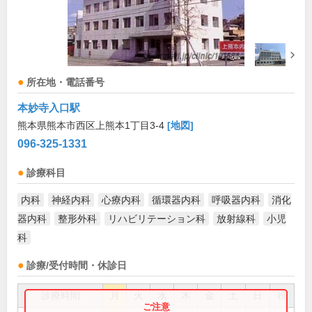
所在地・電話番号
本妙寺入口駅
熊本県熊本市西区上熊本1丁目3-4
[地図]
096-325-1331
診療科目
内科
神経内科
心療内科
循環器内科
呼吸器内科
消化
器内科
整形外科
リハビリテーション科
放射線科
小児
科
診療/受付時間・休診日
診療時間
月
火
水
木
金
土
日
祝