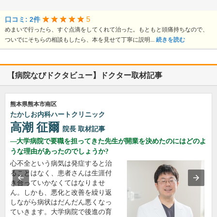
5
口コミ: 2件
めまいで行ったら、すぐ点滴をしてくれて治った。もともと頭痛持ちなので、
ついでにそちらの相談もしたら、本を見せて丁寧に説明...
続きを読む
【病院なびドクタビュー】ドクター取材記事
熊本県熊本市南区
たかしお内科ハートクリニック
高潮 征爾
院長
取材記事
大学病院で要職を担ってきた先生が開業を決めたのにはどのよ
うな理由があったのでしょうか?
心不全という病気は発症すると治
ることはなく、患者さんは生涯付
き合っていかなくてはなりませ
ん。しかも、悪化と改善を繰り返
しながら病状はだんだん悪くなっ
ていきます。大学病院で後進の育