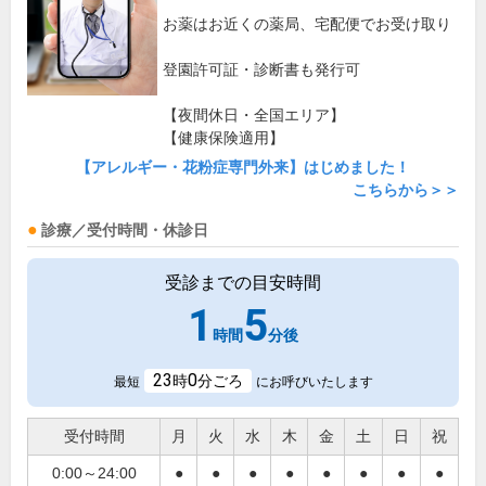
お薬はお近くの薬局、宅配便でお受け取り
登園許可証・診断書も発行可
【夜間休日・全国エリア】
【健康保険適用】
【アレルギー・花粉症専門外来】はじめました！
こちらから＞＞
診療／受付時間・休診日
受診までの目安時間
1
5
時間
分後
23
0
時
分ごろ
最短
にお呼びいたします
受付時間
月
火
水
木
金
土
日
祝
0:00～24:00
●
●
●
●
●
●
●
●