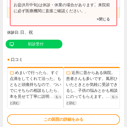
9:00～13:00
●
お盆(8月中旬)は休診・休業の場合があります。来院前
に必ず医療機関に直接ご確認ください。
9:00～18:00
●
●
●
●
●
×閉じる
日、祝
休診日:
初診受付
口コミ
めまいで行ったら、すぐ
近所に昔からある病院。
点滴をしてくれて治った。も
患者さんも多いです。風邪ひ
ともと頭痛持ちなので、つい
いたときとか気軽に受診でき
でにそちらの相談もしたら、
るし、子供の悩みとかも相談
本を見せて丁寧に説明...
にのってもらえます。...
もっ
もっ
と読む
と読む
この医院の詳細をみる