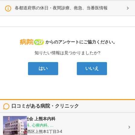
各都道府県の休日・夜間診療、救急、当番医情報
病院なび
からのアンケートにご協力ください。
知りたい情報は見つかりましたか?
はい
いいえ
口コミがある病院・クリニック
医療法人陽光会
上熊本内科
内科, 神経内科, 心療内科, ...
熊本県熊本市西区上熊本1丁目3-4