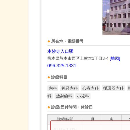
所在地・電話番号
本妙寺入口駅
熊本県熊本市西区上熊本1丁目3-4
[地図]
096-325-1331
診療科目
内科
神経内科
心療内科
循環器内科
科
放射線科
小児科
診療/受付時間・休診日
診療時間
月
火
9:00～13:00