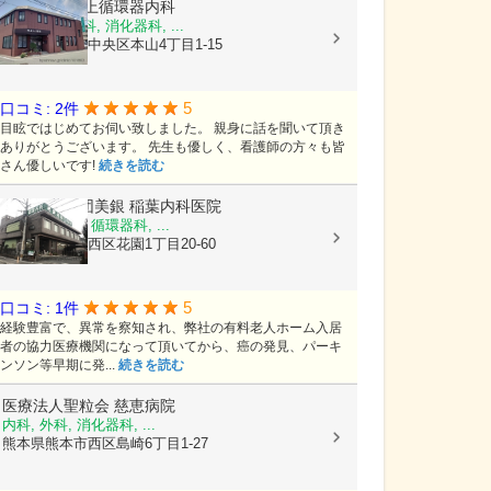
医療法人
村上循環器内科
内科, 呼吸器科, 消化器科, ...
熊本県熊本市中央区本山4丁目1-15
5
口コミ: 2件
目眩ではじめてお伺い致しました。 親身に話を聞いて頂き
ありがとうございます。 先生も優しく、看護師の方々も皆
さん優しいです!
続きを読む
医療法人社団美銀
稲葉内科医院
内科, 胃腸科, 循環器科, ...
熊本県熊本市西区花園1丁目20-60
5
口コミ: 1件
経験豊富で、異常を察知され、弊社の有料老人ホーム入居
者の協力医療機関になって頂いてから、癌の発見、パーキ
ンソン等早期に発...
続きを読む
医療法人聖粒会
慈恵病院
内科, 外科, 消化器科, ...
熊本県熊本市西区島崎6丁目1-27