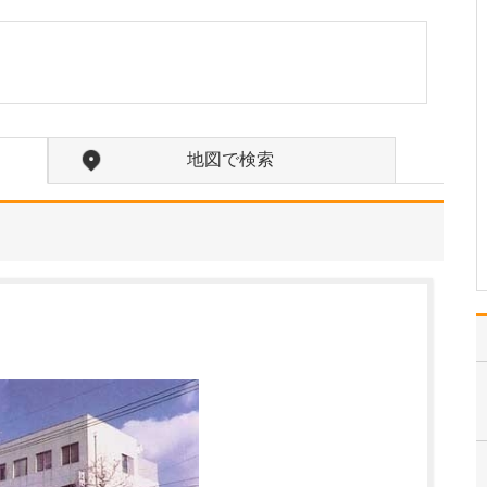
たのにはどのような理由があったのでしょうか?
心不全という病気は発症
すると治ることはなく、
患者さんは生涯付き合っ
ていかなくてはなりませ
ん。しかも、悪化と改善
を繰り返しながら病状は
地図で検索
だんだん悪くなっていき
ます。大学病院で後進の
育成に取り組みつつ、高
度…
>>記事全文を読む