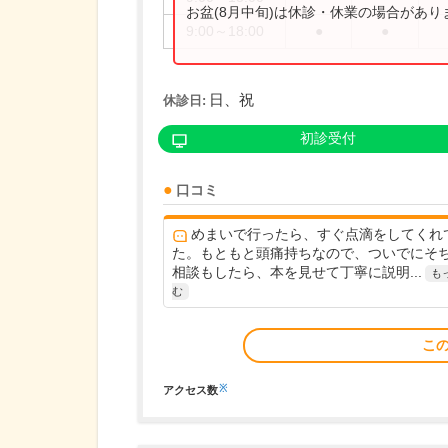
お盆(8月中旬)は休診・休業の場合があ
9:00～18:00
●
●
日、祝
休診日:
初診受付
口コミ
めまいで行ったら、すぐ点滴をしてくれ
た。もともと頭痛持ちなので、ついでにそ
相談もしたら、本を見せて丁寧に説明...
も
む
こ
※
アクセス数