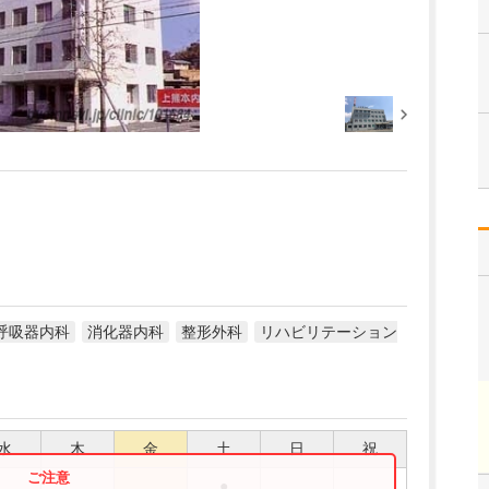
呼吸器内科
消化器内科
整形外科
リハビリテーション
水
木
金
土
日
祝
●