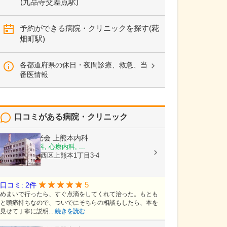
(九品寺交差点駅)
予約ができる病院・クリニックを探す(花
畑町駅)
各都道府県の休日・夜間診療、救急、当
番医情報
口コミがある病院・クリニック
医療法人陽光会
上熊本内科
内科, 神経内科, 心療内科, ...
熊本県熊本市西区上熊本1丁目3-4
5
口コミ: 2件
めまいで行ったら、すぐ点滴をしてくれて治った。もとも
と頭痛持ちなので、ついでにそちらの相談もしたら、本を
見せて丁寧に説明...
続きを読む