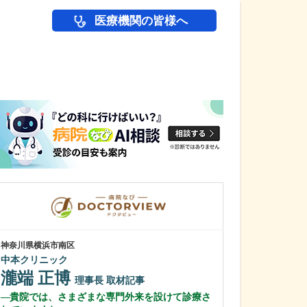
医療機関の皆様へ
医師(ドクター)の
神奈川県横浜市南区
岡山県倉敷市
中本クリニック
多田クリニック
多田 蘇音
瀧端 正博
理事長
取材記事
多田 明子
貴院では、さまざまな専門外来を設けて診療さ