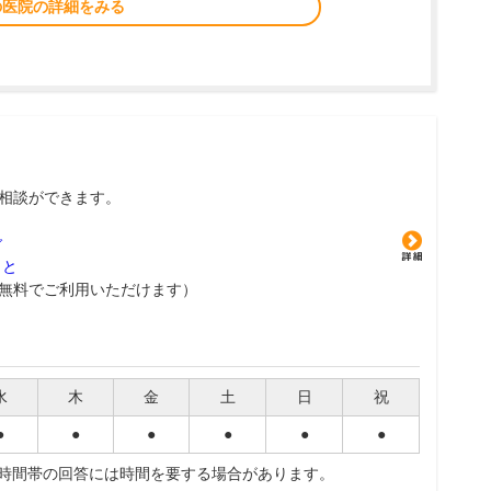
の医院の詳細をみる
相談ができます。
グ
こと
無料でご利用いただけます）
水
木
金
土
日
祝
●
●
●
●
●
●
夜時間帯の回答には時間を要する場合があります。