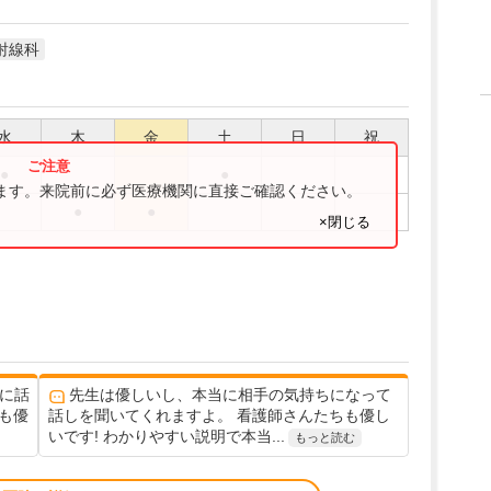
射線科
水
木
金
土
日
祝
●
●
ります。来院前に必ず医療機関に直接ご確認ください。
●
●
×閉じる
に話
先生は優しいし、本当に相手の気持ちになって
も優
話しを聞いてくれますよ。 看護師さんたちも優し
いです! わかりやすい説明で本当...
もっと読む