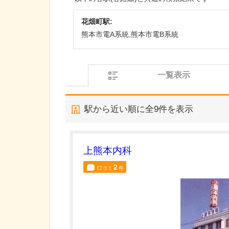
花畑町駅:
熊本市電A系統,熊本市電B系統
一覧表示
駅から近い順に全
9
件を表示
上熊本内科
2
口コミ
件