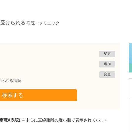
が受けられる
病院・クリニック
変更
追加
変更
けられる病院
検索する
熊本県熊本市南区
たかしお内科ハートクリニック
高潮 征爾
市電A系統)
を中心に直線距離の近い順で表示されています
院長
取材記事
大学病院で要職を担ってきた先生が開業を決め