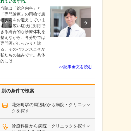
れていますね。
日々の診療で心
当院は「総合内科」と
い。
「専門診療」の両輪で患
病気の早期発見
者さんをお迎えしていま
療は、健康を守
す。幅広い症状に対応で
最も重要です。
きる総合的な診療体制を
め、患者さんに
整えながら、各分野では
って寄り添い、
専門医がしっかりと診
話を聴いて、症
る、そのバランスこそが
に潜む大きな病
私たちの強みです。具体
さないよう慎重
的には…
行いながら、的
>>記事全文を読む
と治…
別の条件で検索
花畑町駅の周辺駅から病院・クリニッ
クを探す
診療科目から病院・クリニックを探す