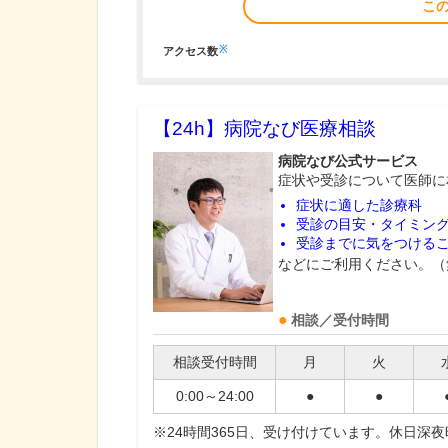
こ
※
アクセス数
【24h】
病院なび医療相談
病院なび公式サービス
症状や受診について医師に
症状に適した診療科
受診の目安・タイミン
受診までに気をつける
などにご利用ください。（
相談／受付時間
相談受付時間
月
火
0:00～24:00
●
●
※24時間365日、受け付けています。休日深