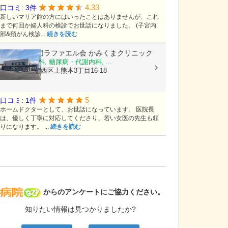
4.33
口コミ: 3件
新しいマリア館の方にはいったことはありませんが、これ
まで何回か婦人科の検診でお世話になりました。 (子宮内
部&頚がん検診...
続きを読む
医療法人社団ラファエル会
かみくまクリニック
整形外科, 内科, 糖尿病・代謝内科, ...
熊本県熊本市西区上熊本3丁目16-18
5
口コミ: 1件
ホームドクターとして、お世話になっています。 医院長
は、優しく丁寧に対応してくださり、若い女医の先生も頼
りになります。 ...
続きを読む
病院なび
からのアンケートにご協力ください。
知りたい情報は見つかりましたか?