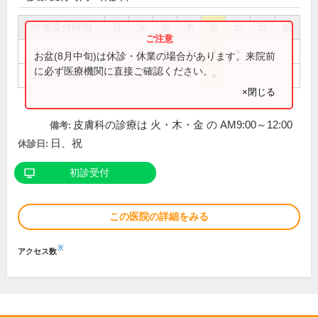
外来受付時間
月
火
水
木
金
土
日
祝
9:00～13:00
●
●
●
●
●
●
お盆(8月中旬)は休診・休業の場合があります。来院前
に必ず医療機関に直接ご確認ください。
14:00～18:00
●
●
●
●
×閉じる
皮膚科の診療は 火・木・金 の AM9:00～12:00
備考:
日、祝
休診日:
初診受付
この医院の詳細をみる
※
アクセス数