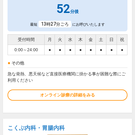
52
分後
13
27
時
分ごろ
最短
にお呼びいたします
受付時間
月
火
水
木
金
土
日
祝
0:00～24:00
●
●
●
●
●
●
●
●
その他
急な発熱、悪天候など直接医療機関に掛かる事が困難な際にご
利用ください
オンライン診療の詳細をみる
こくぶ内科・胃腸内科