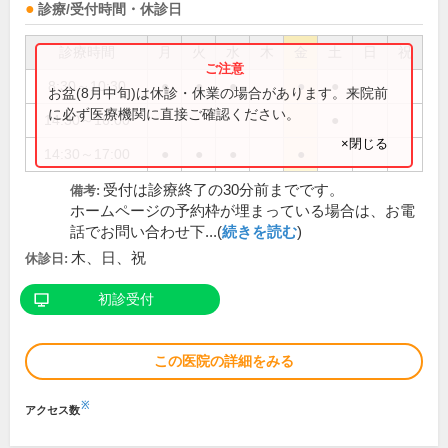
診療/受付時間・休診日
診療時間
月
火
水
木
金
土
日
祝
8:30～10:30
●
●
●
●
●
お盆(8月中旬)は休診・休業の場合があります。来院前
に必ず医療機関に直接ご確認ください。
14:30～16:00
●
×閉じる
14:30～17:00
●
●
●
●
受付は診療終了の30分前までです。
備考:
ホームページの予約枠が埋まっている場合は、お電
話でお問い合わせ下...(
続きを読む
)
木、日、祝
休診日:
初診受付
この医院の詳細をみる
※
アクセス数