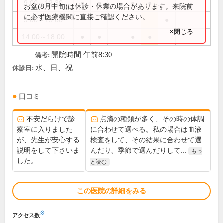
9:00～12:30
●
●
●
●
お盆(8月中旬)は休診・休業の場合があります。来院前
に必ず医療機関に直接ご確認ください。
9:00～13:00
●
×閉じる
14:00～18:00
●
●
●
●
開院時間 午前8:30
備考:
水、日、祝
休診日:
口コミ
不安だらけで診
点滴の種類が多く、その時の体調
察室に入りました
に合わせて選べる。私の場合は血液
が、先生が安心する
検査をして、その結果に合わせて選
説明をして下さいま
んだり、季節で選んだりして...
もっ
した。
と読む
この医院の詳細をみる
※
アクセス数