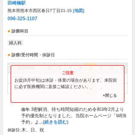
田崎橋駅
熊本県熊本市西区春日7丁目21-15
[地図]
096-325-1107
診療科目
婦人科
診療/受付時間・休診日
診療時間
月
火
水
木
金
土
日
祝
9:00～12:30
●
●
●
●
●
お盆(8月中旬)は休診・休業の場合があります。来院前
に必ず医療機関に直接ご確認ください。
14:00～18:00
●
●
●
●
●
×閉じる
3密解消、待ち時間短縮のため令和3年2月より
備考:
予約優先制となりました。当院ホームページ「WEB
予約」よ...(
続きを読む
)
木、日、祝
休診日: