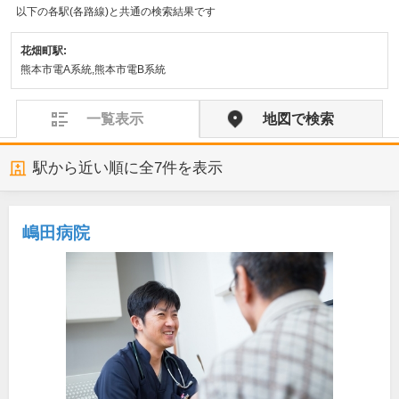
以下の各駅(各路線)と共通の検索結果です
花畑町駅:
熊本市電A系統,熊本市電B系統
一覧表示
地図で検索
駅から近い順に全
7
件を表示
嶋田病院