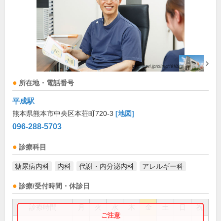
所在地・電話番号
平成駅
熊本県熊本市中央区本荘町720-3
[地図]
096-288-5703
診療科目
糖尿病内科
内科
代謝・内分泌内科
アレルギー科
診療/受付時間・休診日
診療時間
月
火
水
木
金
土
日
祝