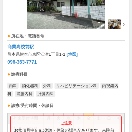
所在地・電話番号
商業高校前駅
熊本県熊本市東区江津1丁目1-1
[地図]
096-363-7771
診療科目
内科
消化器科
外科
リハビリテーション科
内視鏡内
科
胃腸内科
肝臓内科
診療/受付時間・休診日
外来受付時間
月
火
水
木
金
土
日
祝
9:00～12:30
●
●
●
●
●
お盆(8月中旬)は休診・休業の場合があります。来院前