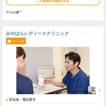
この医院の詳細をみる
※
アクセス数
みやはらレディースクリニック
1
口コミ
件
所在地・電話番号