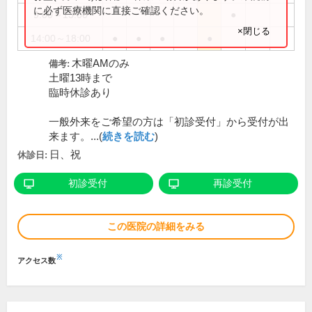
に必ず医療機関に直接ご確認ください。
9:00～13:00
●
×閉じる
14:00～18:00
●
●
●
●
木曜AMのみ
備考:
土曜13時まで
臨時休診あり
一般外来をご希望の方は「初診受付」から受付が出
来ます。...(
続きを読む
)
日、祝
休診日:
初診受付
再診受付
この医院の詳細をみる
※
アクセス数