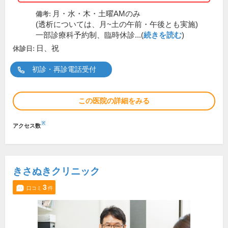
月・水・木・土曜AMのみ
備考:
(透析については、月~土の午前・午後とも実施)
一部診療科予約制、臨時休診...(
続きを読む
)
日、祝
休診日:
初診・再診電話受付
この医院の詳細をみる
※
アクセス数
きさぬきクリニック
3
口コミ
件