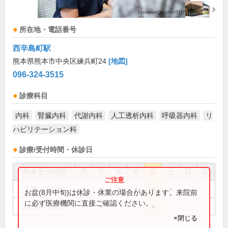
所在地・電話番号
西辛島町駅
熊本県熊本市中央区練兵町24
[地図]
096-324-3515
診療科目
内科
腎臓内科
代謝内科
人工透析内科
呼吸器内科
リ
ハビリテーション科
診療/受付時間・休診日
外来受付時間
月
火
水
木
金
土
日
祝
9:30～12:30
●
●
●
●
●
●
お盆(8月中旬)は休診・休業の場合があります。来院前
に必ず医療機関に直接ご確認ください。
14:00～16:00
●
●
×閉じる