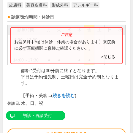
皮膚科
美容皮膚科
形成外科
アレルギー科
診療/受付時間・休診日
診療時間
月
火
水
木
金
土
日
祝
8:30～13:30
●
お盆(8月中旬)は休診・休業の場合があります。来院前
に必ず医療機関に直接ご確認ください。
9:00～12:00
●
●
●
●
×閉じる
14:00～17:30
●
●
●
●
*受付は30分前に終了となります。
備考:
平日は予約優先制、土曜日は完全予約制となりま
す。
【手術・美容...(
続きを読む
)
水、日、祝
休診日:
初診・再診受付