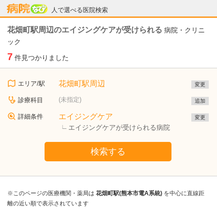
病院なび
人で選べる医院検索
花畑町駅周辺のエイジングケアが受けられる
病院・クリニ
ック
7
件見つかりました
花畑町駅周辺
エリア/駅
変更
(未指定)
診療科目
追加
エイジングケア
詳細条件
変更
エイジングケアが受けられる病院
検索する
※このページの医療機関・薬局は
花畑町駅(熊本市電A系統)
を中心に直線距
離の近い順で表示されています