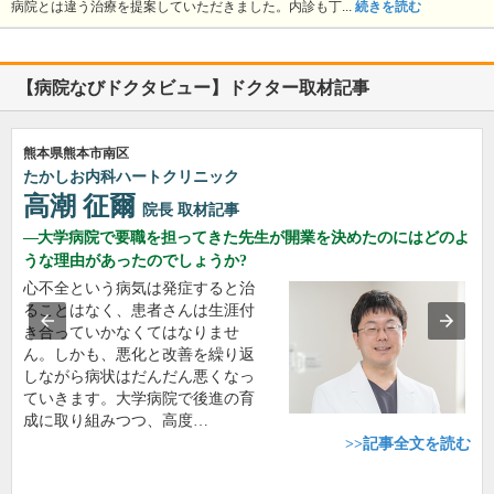
病院とは違う治療を提案していただきました。内診も丁...
続きを読む
【病院なびドクタビュー】ドクター取材記事
熊本県熊本市南区
たかしお内科ハートクリニック
高潮 征爾
院長
取材記事
大学病院で要職を担ってきた先生が開業を決めたのにはどのよ
うな理由があったのでしょうか?
心不全という病気は発症すると治
ることはなく、患者さんは生涯付
き合っていかなくてはなりませ
ん。しかも、悪化と改善を繰り返
しながら病状はだんだん悪くなっ
ていきます。大学病院で後進の育
成に取り組みつつ、高度…
>>記事全文を読む