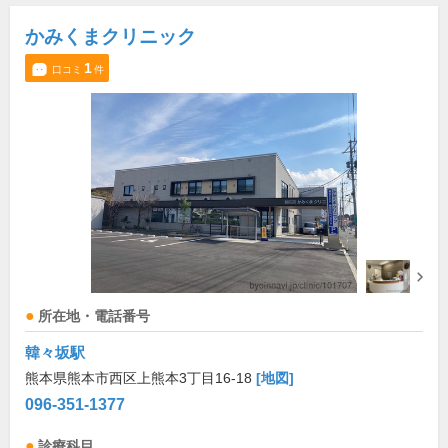
かみくまクリニック
1
口コミ
件
所在地・電話番号
韓々坂駅
熊本県熊本市西区上熊本3丁目16-18
[地図]
096-351-1377
診療科目