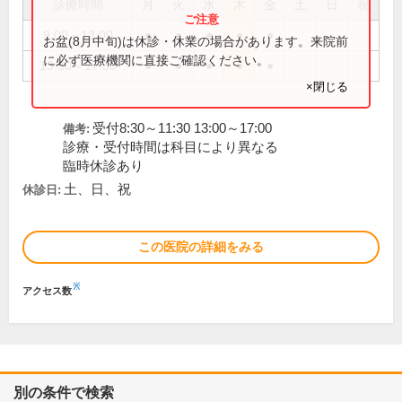
診療時間
月
火
水
木
金
土
日
祝
9:00～12:00
●
●
●
●
●
お盆(8月中旬)は休診・休業の場合があります。来院前
に必ず医療機関に直接ご確認ください。
13:30～17:30
●
●
●
●
●
×閉じる
受付8:30～11:30 13:00～17:00
備考:
診療・受付時間は科目により異なる
臨時休診あり
土、日、祝
休診日:
この医院の詳細をみる
※
アクセス数
別の条件で検索