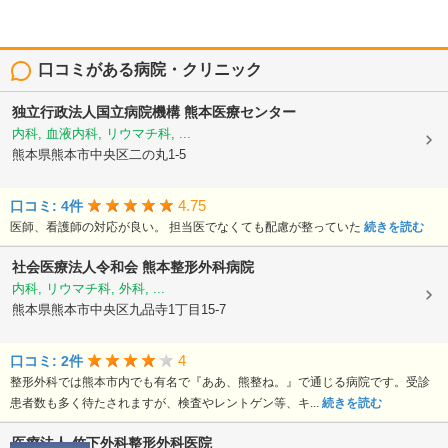
口コミがある病院・クリニック
独立行政法人国立病院機構
熊本医療センター
内科, 血液内科, リウマチ科, ...
熊本県熊本市中央区二の丸1-5
4.75
口コミ: 4件
医師、看護師の対応が良い。 担当医でなくても配慮が整っていた
続きを読む
社会医療法人令和会
熊本整形外科病院
内科, リウマチ科, 外科, ...
熊本県熊本市中央区九品寺1丁目15-7
4
口コミ: 2件
整形外科では熊本市内でも有名で『ああ、熊整ね。』で通じる病院です。受診
患者数も多く待たされますが、検査やレントゲン等、キ...
続きを読む
医療法人
竹下外科整形外科医院