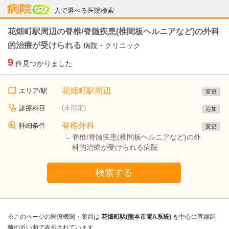
病院なび
人で選べる医院検索
花畑町駅周辺の脊椎/脊髄疾患(椎間板ヘルニアなど)の外科
的治療が受けられる
病院・クリニック
9
件見つかりました
花畑町駅周辺
エリア/駅
変更
(未指定)
診療科目
追加
脊椎外科
詳細条件
変更
脊椎/脊髄疾患(椎間板ヘルニアなど)の外
科的治療が受けられる病院
検索する
※このページの医療機関・薬局は
花畑町駅(熊本市電A系統)
を中心に直線距
離の近い順で表示されています