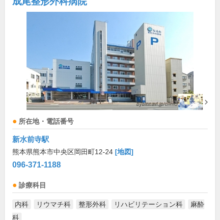
成尾整形外科病院
所在地・電話番号
新水前寺駅
熊本県熊本市中央区岡田町12-24
[地図]
096-371-1188
診療科目
内科
リウマチ科
整形外科
リハビリテーション科
麻酔
科