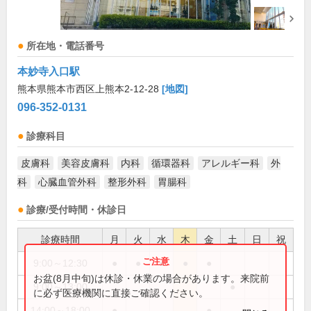
所在地・電話番号
本妙寺入口駅
熊本県熊本市西区上熊本2-12-28
[地図]
096-352-0131
診療科目
皮膚科
美容皮膚科
内科
循環器科
アレルギー科
外
科
心臓血管外科
整形外科
胃腸科
診療/受付時間・休診日
診療時間
月
火
水
木
金
土
日
祝
9:00～12:30
●
●
●
●
●
お盆(8月中旬)は休診・休業の場合があります。来院前
9:00～13:00
●
に必ず医療機関に直接ご確認ください。
14:00～18:00
●
●