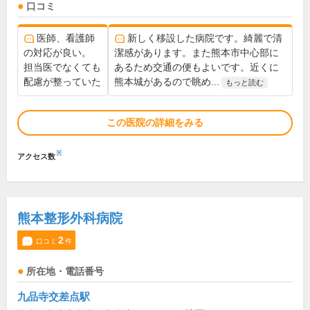
口コミ
医師、看護師
新しく移設した病院です。綺麗で清
の対応が良い。
潔感があります。また熊本市中心部に
担当医でなくても
あるため交通の便もよいです。近くに
配慮が整っていた
熊本城があるので眺め...
もっと読む
この医院の詳細をみる
※
アクセス数
熊本整形外科病院
2
口コミ
件
所在地・電話番号
九品寺交差点駅