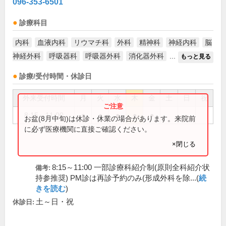
096-353-6501
診療科目
内科
血液内科
リウマチ科
外科
精神科
神経内科
脳
神経外科
呼吸器科
呼吸器外科
消化器外科
...
もっと見る
診療/受付時間・休診日
外来受付時間
月
火
水
木
金
土
日
祝
8:15～11:00
●
●
●
●
●
お盆(8月中旬)は休診・休業の場合があります。来院前
に必ず医療機関に直接ご確認ください。
×閉じる
8:15～11:00 一部診療科紹介制(原則全科紹介状
備考:
持参推奨) PM診は再診予約のみ(形成外科を除...(
続
きを読む
)
土～日・祝
休診日: