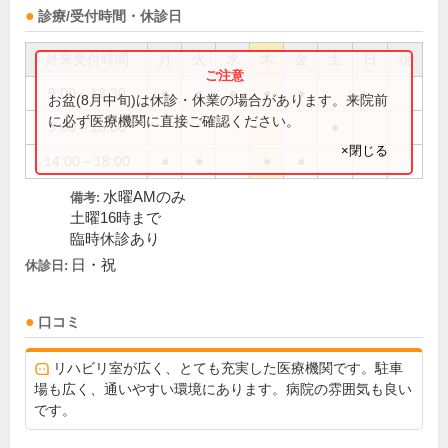
診療/受付時間・休診日
外来受付時間
月
火
水
木
金
土
日
祝
9:00～12:30
●
●
●
●
●
お盆(8月中旬)は休診・休業の場合があります。来院前
に必ず医療機関に直接ご確認ください。
9:00～16:00
●
×閉じる
14:00～18:00
●
●
●
●
水曜AMのみ
備考:
土曜16時まで
臨時休診あり
日・祝
休診日:
口コミ
リハビリ室が広く、とても充実した医療機関です。駐車
場も広く、通いやすい環境にあります。病院の雰囲気も良い
です。