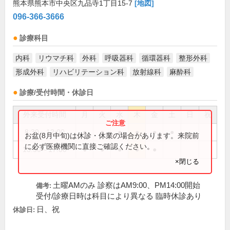
熊本県熊本市中央区九品寺1丁目15-7
[地図]
096-366-3666
診療科目
内科
リウマチ科
外科
呼吸器科
循環器科
整形外科
形成外科
リハビリテーション科
放射線科
麻酔科
診療/受付時間・休診日
外来受付時間
月
火
水
木
金
土
日
祝
8:30～12:00
●
●
●
●
●
●
お盆(8月中旬)は休診・休業の場合があります。来院前
に必ず医療機関に直接ご確認ください。
13:30～17:00
●
●
●
●
●
×閉じる
土曜AMのみ 診察はAM9:00、PM14:00開始
備考:
受付/診療日時は科目により異なる 臨時休診あり
日、祝
休診日: