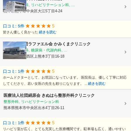
外科, 整形外科, リハビリテーション科, ...
熊本県熊本市中央区大江5丁目4-24
5
口コミ: 5件
皆さん優しく良かった
続きを読む
医療法人社団ラファエル会
かみくまクリニック
整形外科, 内科, 糖尿病・代謝内科, ...
熊本県熊本市西区上熊本3丁目16-18
5
口コミ: 1件
ホームドクターとして、お世話になっています。 医院長は、優しく丁寧に対応
してくださり、若い女医の先生も頼りになります。 ...
続きを読む
医療法人社団絹原会
きぬはら整形外科クリニック
整形外科, リハビリテーション科
熊本県熊本市中央区出水4丁目26-11
5
口コミ: 1件
リハビリ室が広く、とても充実した医療機関です。駐車場も広く、通いやすい