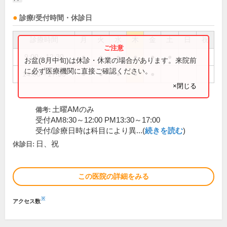
診療/受付時間・休診日
診療時間
月
火
水
木
金
土
日
祝
9:00～12:30
●
●
●
●
●
●
お盆(8月中旬)は休診・休業の場合があります。来院前
に必ず医療機関に直接ご確認ください。
14:00～17:30
●
●
●
●
●
×閉じる
土曜AMのみ
備考:
受付AM8:30～12:00 PM13:30～17:00
受付/診療日時は科目により異...(
続きを読む
)
日、祝
休診日:
この医院の詳細をみる
※
アクセス数