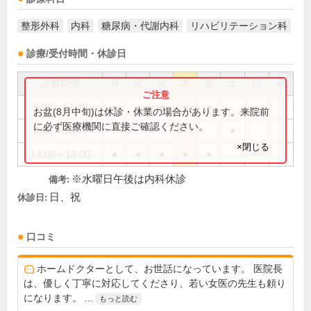
整形外科
内科
糖尿病・代謝内科
リハビリテーション科
診療/受付時間・休診日
診療時間
月
火
水
木
金
土
日
祝
9:00～12:30
●
●
●
●
●
お盆(8月中旬)は休診・休業の場合があります。来院前
に必ず医療機関に直接ご確認ください。
9:00～13:00
●
×閉じる
14:00～18:00
●
●
●
●
●
※水曜日午後は内科休診
備考:
日、祝
休診日:
口コミ
ホームドクターとして、お世話になっています。 医院長
は、優しく丁寧に対応してくださり、若い女医の先生も頼り
になります。 ...
もっと読む