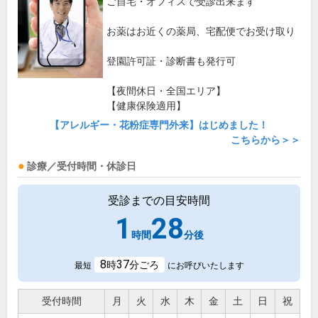
ご自宅・オフィスで受診出来ます
お薬はお近くの薬局、宅配便でお受け取り
登園許可証・診断書も発行可
【夜間休日・全国エリア】
【健康保険適用】
【アレルギー・花粉症専門外来】はじめました！
こちらから＞＞
診療／受付時間・休診日
受診までの目安時間
1
28
時間
分後
8
37
時
分ごろ
最短
にお呼びいたします
受付時間
月
火
水
木
金
土
日
祝