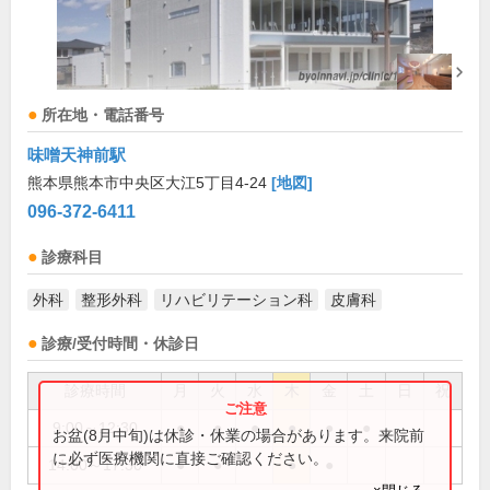
所在地・電話番号
味噌天神前駅
熊本県熊本市中央区大江5丁目4-24
[地図]
096-372-6411
診療科目
外科
整形外科
リハビリテーション科
皮膚科
診療/受付時間・休診日
診療時間
月
火
水
木
金
土
日
祝
9:00～12:30
●
●
●
●
●
●
お盆(8月中旬)は休診・休業の場合があります。来院前
に必ず医療機関に直接ご確認ください。
14:00～17:30
●
●
●
●