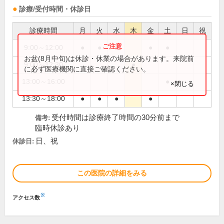
診療/受付時間・休診日
診療時間
月
火
水
木
金
土
日
祝
9:00～12:00
●
●
●
●
●
お盆(8月中旬)は休診・休業の場合があります。来院前
9:00～12:30
●
に必ず医療機関に直接ご確認ください。
13:00～16:00
●
×閉じる
13:30～18:00
●
●
●
●
受付時間は診療終了時間の30分前まで
備考:
臨時休診あり
日、祝
休診日:
この医院の詳細をみる
※
アクセス数