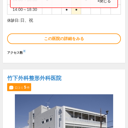
×閉じる
14:00～18:30
●
●
日、祝
休診日:
この医院の詳細をみる
※
アクセス数
竹下外科整形外科医院
5
口コミ
件