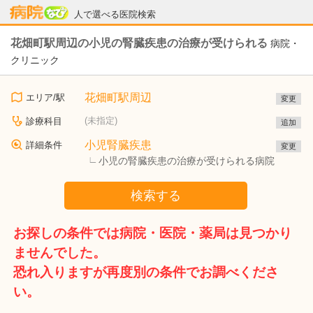
病院なび
人で選べる医院検索
花畑町駅周辺の小児の腎臓疾患の治療が受けられる
病院・
クリニック
花畑町駅周辺
エリア/駅
変更
(未指定)
診療科目
追加
小児腎臓疾患
詳細条件
変更
小児の腎臓疾患の治療が受けられる病院
検索する
お探しの条件では病院・医院・薬局は見つかり
ませんでした。
恐れ入りますが再度別の条件でお調べくださ
い。