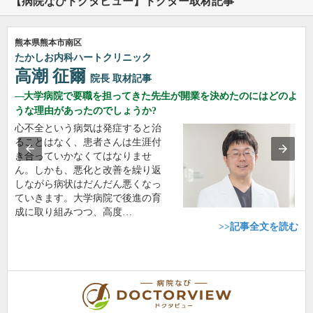
【病院なびドクタビュー】ドクター取材記事
熊本県熊本市南区
たかしお内科ハートクリニック
高潮 征爾
院長
取材記事
大学病院で要職を担ってきた先生が開業を決めたのにはどのよ
うな理由があったのでしょうか?
心不全という病気は発症すると治
ることはなく、患者さんは生涯付
き合っていかなくてはなりませ
ん。しかも、悪化と改善を繰り返
しながら病状はだんだん悪くなっ
ていきます。大学病院で後進の育
成に取り組みつつ、高度…
>>記事全文を読む