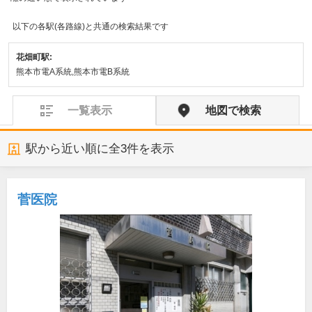
以下の各駅(各路線)と共通の検索結果です
花畑町駅:
熊本市電A系統,熊本市電B系統
一覧表示
地図で検索
駅から近い順に全
3
件を表示
菅医院