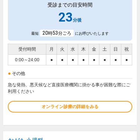
受診までの目安時間
23
分後
20
53
時
分ごろ
最短
にお呼びいたします
受付時間
月
火
水
木
金
土
日
祝
0:00～24:00
●
●
●
●
●
●
●
●
その他
急な発熱、悪天候など直接医療機関に掛かる事が困難な際にご
利用ください
オンライン診療の詳細をみる