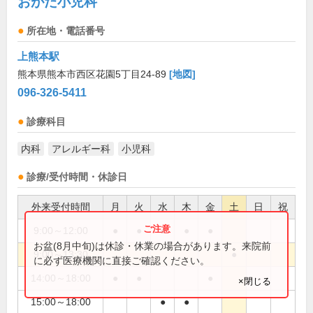
おがた小児科
所在地・電話番号
上熊本駅
熊本県熊本市西区花園5丁目24-89
[地図]
096-326-5411
診療科目
内科
アレルギー科
小児科
診療/受付時間・休診日
外来受付時間
月
火
水
木
金
土
日
祝
9:00～12:00
●
●
●
●
●
お盆(8月中旬)は休診・休業の場合があります。来院前
9:00～13:30
●
に必ず医療機関に直接ご確認ください。
14:00～18:00
●
●
●
×閉じる
15:00～18:00
●
●