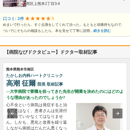
熊本県熊本市西区上熊本1丁目3-4
5
口コミ: 2件
めまいで行ったら、すぐ点滴をしてくれて治った。もともと頭痛持ちなので、
ついでにそちらの相談もしたら、本を見せて丁寧に説明...
続きを読む
【病院なびドクタビュー】ドクター取材記事
熊本県熊本市南区
たかしお内科ハートクリニック
高潮 征爾
院長
取材記事
大学病院で要職を担ってきた先生が開業を決めたのにはどのよ
うな理由があったのでしょうか?
心不全という病気は発症すると治
ることはなく、患者さんは生涯付
き合っていかなくてはなりませ
ん。しかも、悪化と改善を繰り返
しながら病状はだんだん悪くなっ