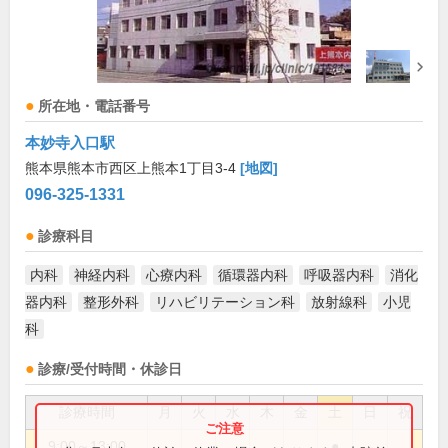
所在地・電話番号
本妙寺入口駅
熊本県熊本市西区上熊本1丁目3-4
[地図]
096-325-1331
診療科目
内科
神経内科
心療内科
循環器内科
呼吸器内科
消化
器内科
整形外科
リハビリテーション科
放射線科
小児
科
診療/受付時間・休診日
診療時間
月
火
水
木
金
土
日
祝
9:00～13:00
●