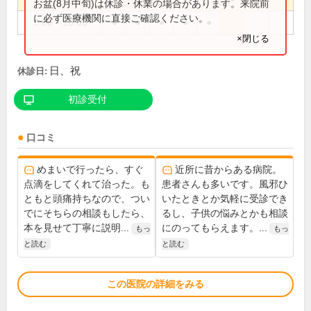
お盆(8月中旬)は休診・休業の場合があります。来院前
に必ず医療機関に直接ご確認ください。
9:00～18:00
●
●
●
●
●
×閉じる
日、祝
休診日:
初診受付
口コミ
めまいで行ったら、すぐ
近所に昔からある病院。
点滴をしてくれて治った。も
患者さんも多いです。風邪ひ
ともと頭痛持ちなので、つい
いたときとか気軽に受診でき
でにそちらの相談もしたら、
るし、子供の悩みとかも相談
本を見せて丁寧に説明...
にのってもらえます。...
もっ
もっ
と読む
と読む
この医院の詳細をみる