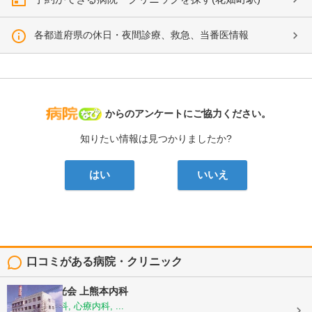
各都道府県の休日・夜間診療、救急、当番医情報
病院なび
からのアンケートにご協力ください。
知りたい情報は見つかりましたか?
はい
いいえ
口コミがある病院・クリニック
医療法人陽光会
上熊本内科
内科, 神経内科, 心療内科, ...