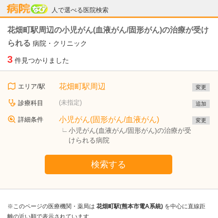
病院なび
人で選べる医院検索
花畑町駅周辺の小児がん(血液がん/固形がん)の治療が受け
られる
病院・クリニック
3
件見つかりました
花畑町駅周辺
エリア/駅
変更
(未指定)
診療科目
追加
小児がん(固形がん/血液がん)
詳細条件
変更
小児がん(血液がん/固形がん)の治療が受
けられる病院
検索する
※このページの医療機関・薬局は
花畑町駅(熊本市電A系統)
を中心に直線距
離の近い順で表示されています