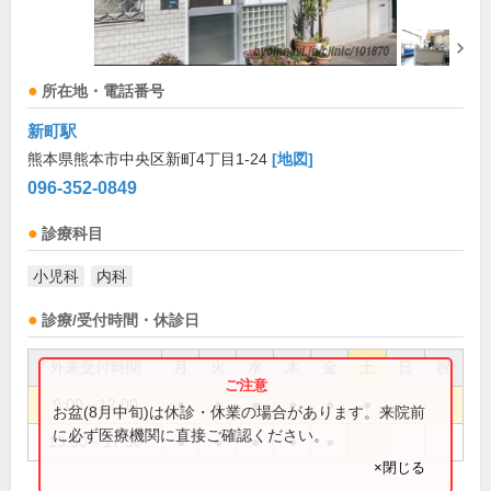
所在地・電話番号
新町駅
熊本県熊本市中央区新町4丁目1-24
[地図]
096-352-0849
診療科目
小児科
内科
診療/受付時間・休診日
外来受付時間
月
火
水
木
金
土
日
祝
9:00～12:00
●
●
●
●
●
●
お盆(8月中旬)は休診・休業の場合があります。来院前
に必ず医療機関に直接ご確認ください。
13:00～17:30
●
●
●
●
●
×閉じる