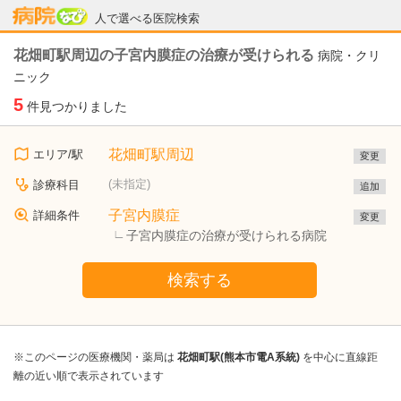
病院なび
人で選べる医院検索
花畑町駅周辺の子宮内膜症の治療が受けられる
病院・クリ
ニック
5
件見つかりました
花畑町駅周辺
エリア/駅
変更
(未指定)
診療科目
追加
子宮内膜症
詳細条件
変更
子宮内膜症の治療が受けられる病院
検索する
※このページの医療機関・薬局は
花畑町駅(熊本市電A系統)
を中心に直線距
離の近い順で表示されています