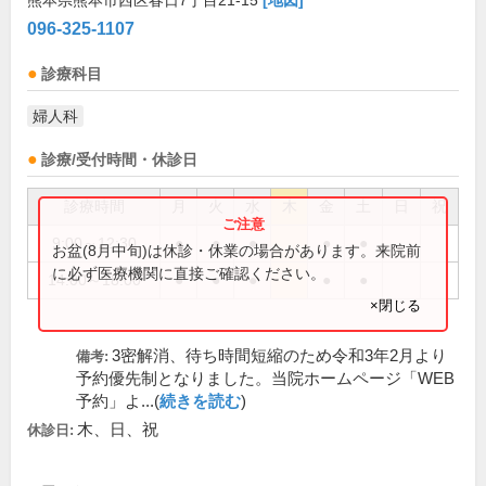
熊本県熊本市西区春日7丁目21-15
[地図]
096-325-1107
診療科目
婦人科
診療/受付時間・休診日
診療時間
月
火
水
木
金
土
日
祝
9:00～12:30
●
●
●
●
●
お盆(8月中旬)は休診・休業の場合があります。来院前
に必ず医療機関に直接ご確認ください。
14:00～18:00
●
●
●
●
●
×閉じる
3密解消、待ち時間短縮のため令和3年2月より
備考:
予約優先制となりました。当院ホームページ「WEB
予約」よ...(
続きを読む
)
木、日、祝
休診日: