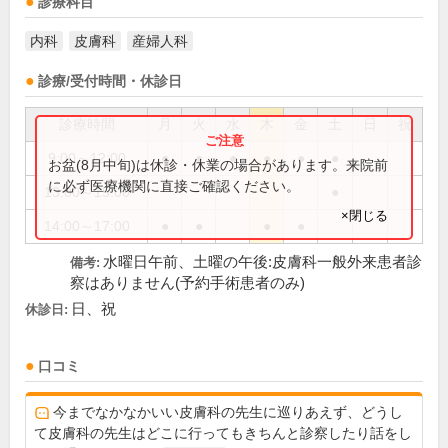
診療科目
内科
皮膚科
産婦人科
診療/受付時間・休診日
診療時間
月
火
水
木
金
土
日
祝
9:00～12:00
●
●
●
●
●
●
お盆(8月中旬)は休診・休業の場合があります。来院前
に必ず医療機関に直接ご確認ください。
13:00～15:00
●
×閉じる
14:00～17:00
●
●
●
●
水曜日午前、土曜の午後:皮膚科一般外来患者診
備考:
察はありません(予約手術患者のみ)
日、祝
休診日:
口コミ
今までなかなかいい皮膚科の先生に巡りあえず、どうし
て皮膚科の先生はどこに行ってもきちんと診察したり話をし