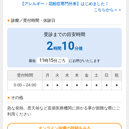
【アレルギー・花粉症専門外来】はじめました！
こちらから＞＞
診療／受付時間・休診日
受診までの目安時間
2
10
時間
分後
11
15
時
分ごろ
最短
にお呼びいたします
受付時間
月
火
水
木
金
土
日
祝
0:00～24:00
●
●
●
●
●
●
●
●
その他
急な発熱、悪天候など直接医療機関に掛かる事が困難な際にご
利用ください
オンライン診療の詳細をみる