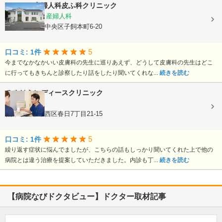
よしむら産婦人科皮ふ科クリニック
内科, 皮膚科, 産婦人科
熊本県熊本市中央区子飼本町6-20
5
口コミ: 1件
今までなかなかいい皮膚科の先生に巡りあえず、どうして皮膚科の先生はどこ
に行ってもきちんと診察したり話をしたり聞いてくれな...
続きを読む
みやはらレディースクリニック
婦人科
熊本県熊本市西区春日7丁目21-15
5
口コミ: 1件
繰り返す症状に悩んでましたが、こちらの話もしっかり聞いてくれた上で他の
病院とは違う治療を提案していただきました。内診も丁...
続きを読む
【病院なびドクタビュー】ドクター取材記事