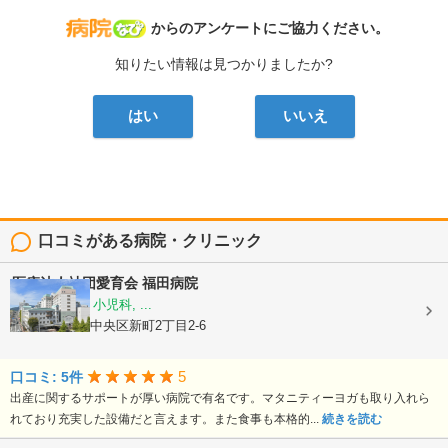
病院なび
からのアンケートにご協力ください。
知りたい情報は見つかりましたか?
はい
いいえ
口コミがある病院・クリニック
医療法人社団愛育会
福田病院
産科, 婦人科, 小児科, ...
熊本県熊本市中央区新町2丁目2-6
5
口コミ: 5件
出産に関するサポートが厚い病院で有名です。マタニティーヨガも取り入れら
れており充実した設備だと言えます。また食事も本格的...
続きを読む