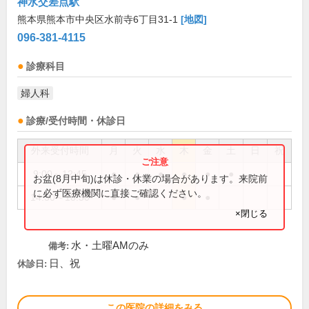
神水交差点駅
熊本県熊本市中央区水前寺6丁目31-1
[地図]
096-381-4115
診療科目
婦人科
診療/受付時間・休診日
外来受付時間
月
火
水
木
金
土
日
祝
9:00～12:45
●
●
●
●
●
●
お盆(8月中旬)は休診・休業の場合があります。来院前
に必ず医療機関に直接ご確認ください。
14:30～18:30
●
●
●
●
×閉じる
水・土曜AMのみ
備考:
日、祝
休診日:
この医院の詳細をみる