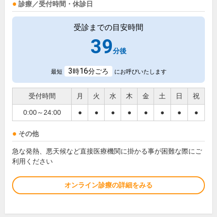
診療／受付時間・休診日
受診までの目安時間
39
分後
3
16
時
分ごろ
最短
にお呼びいたします
受付時間
月
火
水
木
金
土
日
祝
0:00～24:00
●
●
●
●
●
●
●
●
その他
急な発熱、悪天候など直接医療機関に掛かる事が困難な際にご
利用ください
オンライン診療の詳細をみる