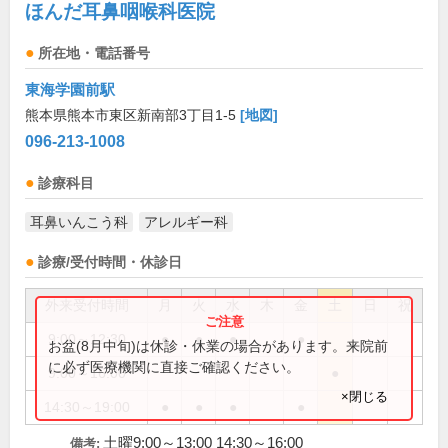
ほんだ耳鼻咽喉科医院
所在地・電話番号
東海学園前駅
熊本県熊本市東区新南部3丁目1-5
[地図]
096-213-1008
診療科目
耳鼻いんこう科
アレルギー科
診療/受付時間・休診日
外来受付時間
月
火
水
木
金
土
日
祝
9:00～12:30
●
●
●
●
お盆(8月中旬)は休診・休業の場合があります。来院前
に必ず医療機関に直接ご確認ください。
9:00～16:00
●
×閉じる
14:30～19:00
●
●
●
●
土曜9:00～13:00 14:30～16:00
備考: