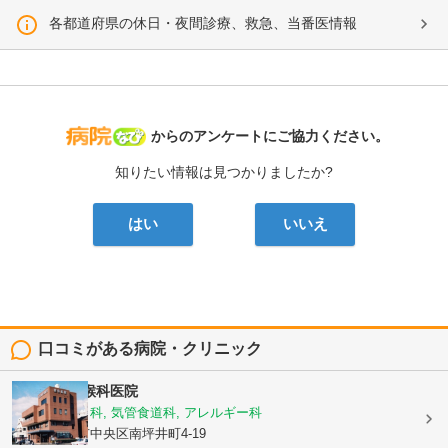
各都道府県の休日・夜間診療、救急、当番医情報
病院なび
からのアンケートにご協力ください。
知りたい情報は見つかりましたか?
はい
いいえ
口コミがある病院・クリニック
熊谷耳鼻咽喉科医院
耳鼻いんこう科, 気管食道科, アレルギー科
熊本県熊本市中央区南坪井町4-19