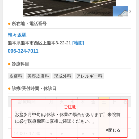
所在地・電話番号
韓々坂駅
熊本県熊本市西区上熊本3-22-21
[地図]
096-324-7011
診療科目
皮膚科
美容皮膚科
形成外科
アレルギー科
診療/受付時間・休診日
診療時間
月
火
水
木
金
土
日
祝
8:30～13:30
●
お盆(8月中旬)は休診・休業の場合があります。来院前
に必ず医療機関に直接ご確認ください。
9:00～12:00
●
●
●
●
×閉じる
14:00～17:30
●
●
●
●