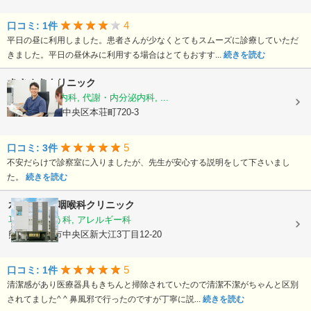
4
口コミ: 1件
平日の昼に利用しました。患者さんが少なくとてもスムーズに診療していただ
きました。平日の昼休みに利用する場合はとてもおすす...
続きを読む
きさぬきクリニック
糖尿病内科, 内科, 代謝・内分泌内科, ...
熊本県熊本市中央区本荘町720-3
5
口コミ: 3件
不安だらけで診察室に入りましたが、先生が安心する説明をして下さいまし
た。
続きを読む
水前寺耳鼻咽喉科クリニック
耳鼻いんこう科, アレルギー科
熊本県熊本市中央区新大江3丁目12-20
5
口コミ: 1件
清潔感があり医療器具もきちんと掃除されていたので清潔不潔がちゃんと区別
されてました^ ^ 鼻風邪で行ったのですが丁寧に説...
続きを読む