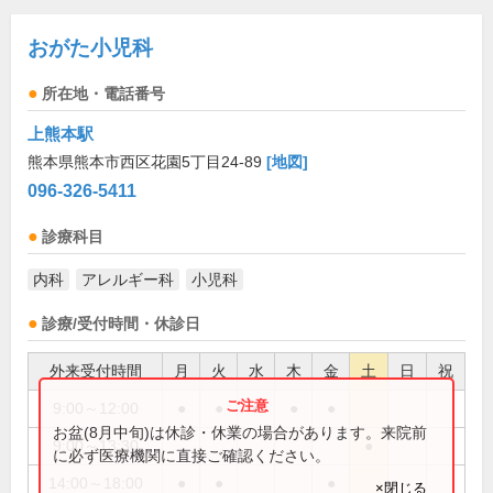
おがた小児科
所在地・電話番号
上熊本駅
熊本県熊本市西区花園5丁目24-89
[地図]
096-326-5411
診療科目
内科
アレルギー科
小児科
診療/受付時間・休診日
外来受付時間
月
火
水
木
金
土
日
祝
9:00～12:00
●
●
●
●
●
お盆(8月中旬)は休診・休業の場合があります。来院前
9:00～13:30
●
に必ず医療機関に直接ご確認ください。
14:00～18:00
●
●
●
×閉じる