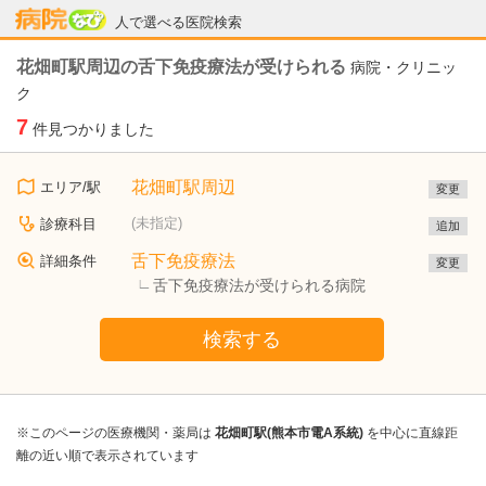
病院なび
人で選べる医院検索
花畑町駅周辺の舌下免疫療法が受けられる
病院・クリニッ
ク
7
件見つかりました
花畑町駅周辺
エリア/駅
変更
(未指定)
診療科目
追加
舌下免疫療法
詳細条件
変更
舌下免疫療法が受けられる病院
検索する
※このページの医療機関・薬局は
花畑町駅(熊本市電A系統)
を中心に直線距
離の近い順で表示されています