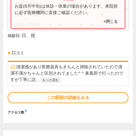
9:00～13:00
●
●
●
●
●
お盆(8月中旬)は休診・休業の場合があります。来院前
に必ず医療機関に直接ご確認ください。
9:00～14:00
●
×閉じる
15:00～19:00
●
●
●
●
日、祝
休診日:
口コミ
清潔感があり医療器具もきちんと掃除されていたので清
潔不潔がちゃんと区別されてました^ ^ 鼻風邪で行ったので
すが丁寧に説...
もっと読む
この医院の詳細をみる
※
アクセス数