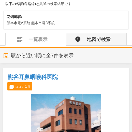
以下の各駅(各路線)と共通の検索結果です
花畑町駅:
熊本市電A系統,熊本市電B系統
一覧表示
地図で検索
駅から近い順に全
7
件を表示
熊谷耳鼻咽喉科医院
1
口コミ
件