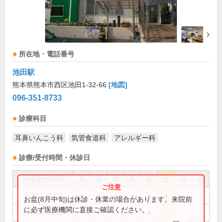
所在地・電話番号
池田駅
熊本県熊本市西区池田1-32-66
[地図]
096-351-8733
診療科目
耳鼻いんこう科
気管食道科
アレルギー科
診療/受付時間・休診日
外来受付時間
月
火
水
木
金
土
日
祝
9:00～12:30
●
●
●
●
●
●
お盆(8月中旬)は休診・休業の場合があります。来院前
に必ず医療機関に直接ご確認ください。
14:30～18:00
●
●
●
●