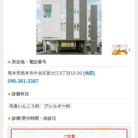
所在地・電話番号
熊本県熊本市中央区新大江3丁目12-20
[地図]
096-381-3387
診療科目
耳鼻いんこう科
アレルギー科
診療/受付時間・休診日
診療時間
月
火
水
木
金
土
日
祝