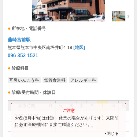
所在地・電話番号
藤崎宮前駅
熊本県熊本市中央区南坪井町4-19
[地図]
096-352-1521
診療科目
耳鼻いんこう科
気管食道科
アレルギー科
診療/受付時間・休診日
診療時間
月
火
水
木
金
土
日
祝
9:00～13:00
●
●
●
●
●
お盆(8月中旬)は休診・休業の場合があります。来院前
に必ず医療機関に直接ご確認ください。
14:30～18:00
●
●
●
●
×閉じる