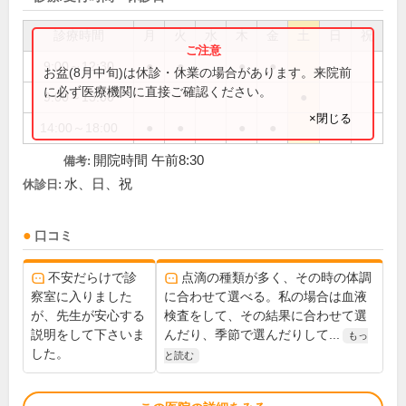
診療時間
月
火
水
木
金
土
日
祝
9:00～12:30
●
●
●
●
お盆(8月中旬)は休診・休業の場合があります。来院前
に必ず医療機関に直接ご確認ください。
9:00～13:00
●
×閉じる
14:00～18:00
●
●
●
●
開院時間 午前8:30
備考:
水、日、祝
休診日:
口コミ
不安だらけで診
点滴の種類が多く、その時の体調
察室に入りました
に合わせて選べる。私の場合は血液
が、先生が安心する
検査をして、その結果に合わせて選
説明をして下さいま
んだり、季節で選んだりして...
もっ
した。
と読む