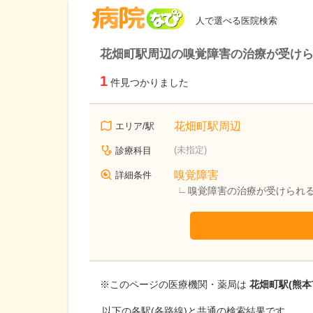
病院なび
人で選べる医院検索
花畑町駅周辺の嗅覚障害の治療が受け
1
件見つかりました
花畑町駅周辺
エリア/駅
(未指定)
診療科目
嗅覚障害
詳細条件
嗅覚障害の治療が受けられ
※このページの医療機関・薬局は
花畑町駅(熊本
以下の各駅(各路線)と共通の検索結果です