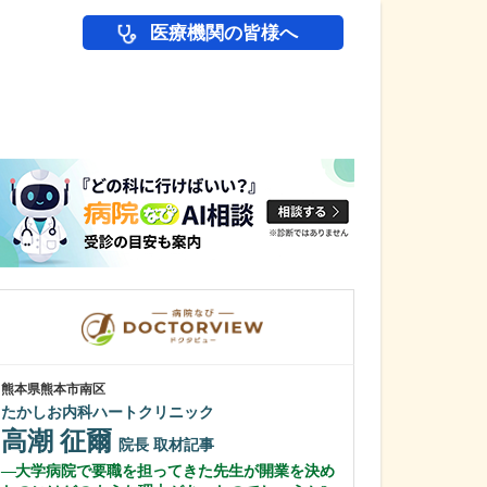
医療機関の皆様へ
医師(ドクター)の
熊本県熊本市南区
東京都中野区
たかしお内科ハートクリニック
中野富士見
高潮 征爾
冨岡 亮太
院長
取材記事
大学病院で要職を担ってきた先生が開業を決め
特に先生が力を