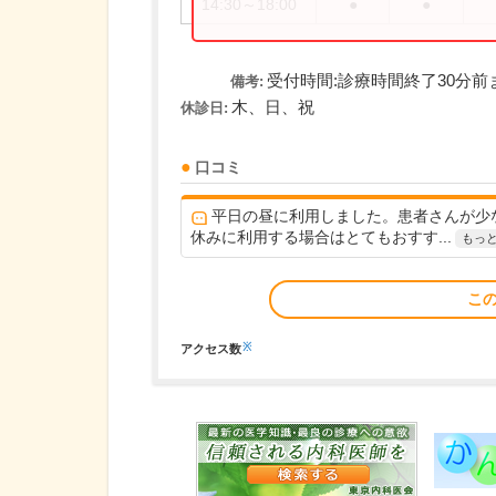
14:30～18:00
●
●
受付時間:診療時間終了30分前
備考:
木、日、祝
休診日:
口コミ
平日の昼に利用しました。患者さんが少
休みに利用する場合はとてもおすす...
もっ
こ
※
アクセス数