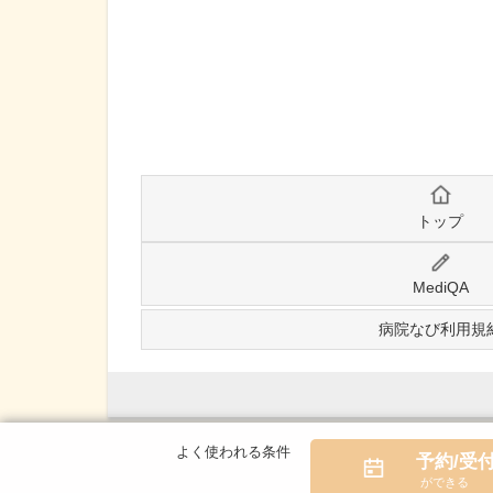
トップ
MediQA
病院なび利用規
予約/受