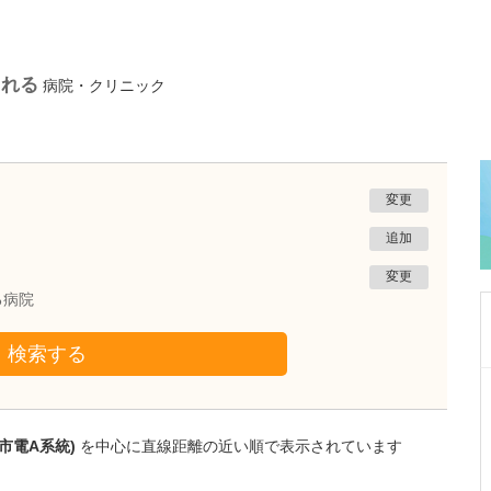
られる
病院・クリニック
変更
追加
変更
る病院
検索する
広島県広島市南区
啓愛クリニック
柿 音高
市電A系統)
を中心に直線距離の近い順で表示されています
院長
取材記事
先生が日々の診療で心掛けていることを教えて