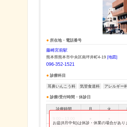
所在地・電話番号
藤崎宮前駅
熊本県熊本市中央区南坪井町4-19
[地図]
096-352-1521
診療科目
耳鼻いんこう科
気管食道科
アレルギー
診療/受付時間・休診日
診療時間
月
火
9:00～13:00
●
●
お盆(8月中旬)は休診・休業の場合があ