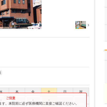
科
水
木
金
土
日
祝
●
●
●
ります。来院前に必ず医療機関に直接ご確認ください。