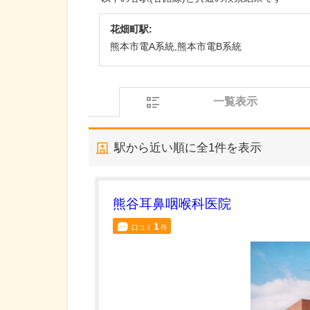
花畑町駅:
熊本市電A系統,熊本市電B系統
一覧表示
駅から近い順に全
1
件を表示
熊谷耳鼻咽喉科医院
1
口コミ
件