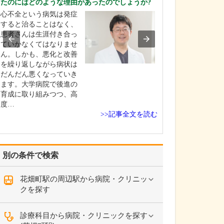
たのにはどのような理由があったのでしょうか?
ください。
心不全という病気は発症
これまで耳を専
すると治ることはなく、
を積んできたこ
患者さんは生涯付き合っ
り、難聴や突発
ていかなくてはなりませ
中耳炎をはじめ
ん。しかも、悪化と改善
やめまいなどの
を繰り返しながら病状は
療には特に力を
だんだん悪くなっていき
ます。難聴は原
ます。大学病院で後進の
て治療法が異な
育成に取り組みつつ、高
まずは詳しい検
度…
こに…
>>記事全文を読む
別の条件で検索
花畑町駅の周辺駅から病院・クリニッ
クを探す
診療科目から病院・クリニックを探す