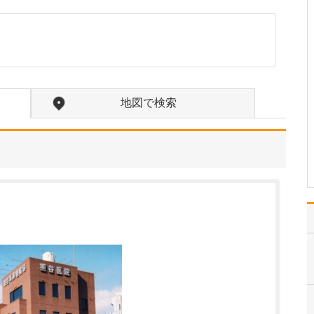
ください。
当クリニック開業時に
「患者様の抱えている病
状を正確に診断し、質の
高い心の通いあった医療
を提供する」と基本理念
を掲げました。患者さん
地図で検索
が納得・信頼できる医療
の提供、この想いは今も
変わっていません。おか
げ様…
>>記事全文を読む