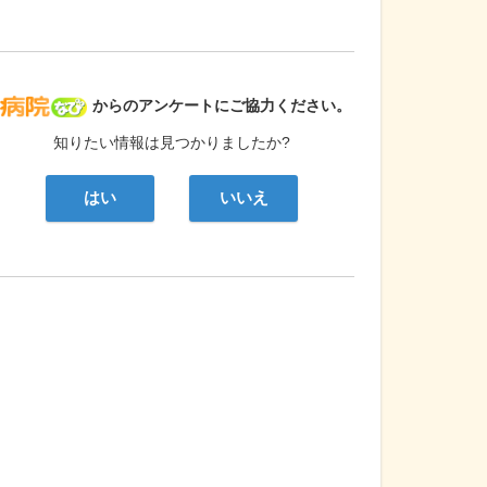
病院なび
からのアンケートにご協力ください。
知りたい情報は見つかりましたか?
はい
いいえ