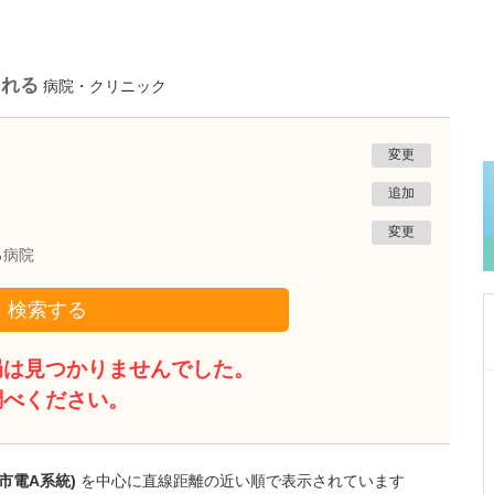
られる
病院・クリニック
変更
追加
変更
る病院
検索する
局は見つかりませんでした。
熊本県熊本市南区
調べください。
たかしお内科ハートクリニック
高潮 征爾
院長
取材記事
大学病院で要職を担ってきた先生が開業を決め
市電A系統)
を中心に直線距離の近い順で表示されています