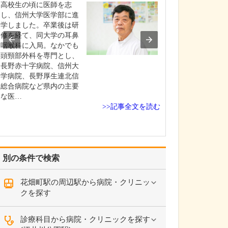
い。
高校生の頃に医師を志
当院では「鼻づ
し、信州大学医学部に進
善するための手
学しました。卒業後は研
力しており、主
修を経て、同大学の耳鼻
湾曲症やアレル
咽喉科に入局。なかでも
炎、副鼻腔炎の
頭頸部外科を専門とし、
を中心に行って
長野赤十字病院、信州大
具体的には、鼻
学病院、長野厚生連北信
症は左右の鼻腔
総合病院など県内の主要
いる鼻中隔が強
な医…
>>記事全文を読む
る…
別の条件で検索
花畑町駅の周辺駅から病院・クリニッ
クを探す
診療科目から病院・クリニックを探す