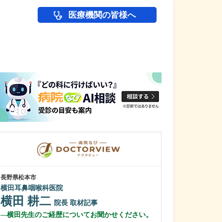
医療機関の皆様へ
医師(ドクター)の
長野県松本市
大阪府大阪市浪速区
横田耳鼻咽喉科医院
大阪なんばJUN
横田 耕二
伊賀 順平
院長
取材記事
横田先生のご経歴についてお聞かせください。
鼻の日帰り手術