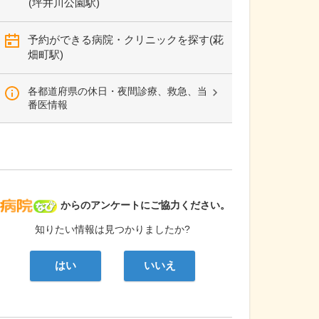
(坪井川公園駅)
予約ができる病院・クリニックを探す(花
畑町駅)
各都道府県の休日・夜間診療、救急、当
番医情報
病院なび
からのアンケートにご協力ください。
知りたい情報は見つかりましたか?
はい
いいえ