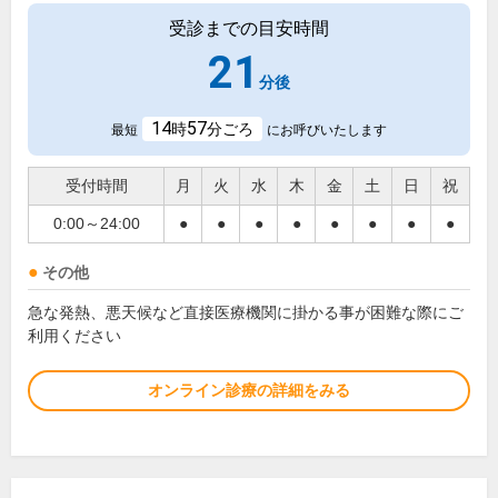
受診までの目安時間
21
分後
14
57
時
分ごろ
最短
にお呼びいたします
受付時間
月
火
水
木
金
土
日
祝
0:00～24:00
●
●
●
●
●
●
●
●
その他
急な発熱、悪天候など直接医療機関に掛かる事が困難な際にご
利用ください
オンライン診療の詳細をみる