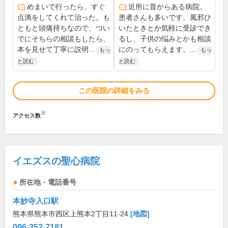
めまいで行ったら、すぐ
近所に昔からある病院。
点滴をしてくれて治った。も
患者さんも多いです。風邪ひ
ともと頭痛持ちなので、つい
いたときとか気軽に受診でき
でにそちらの相談もしたら、
るし、子供の悩みとかも相談
本を見せて丁寧に説明...
にのってもらえます。...
もっ
もっ
と読む
と読む
この医院の詳細をみる
※
アクセス数
イエズスの聖心病院
所在地・電話番号
本妙寺入口駅
熊本県熊本市西区上熊本2丁目11-24
[地図]
096-352-7181