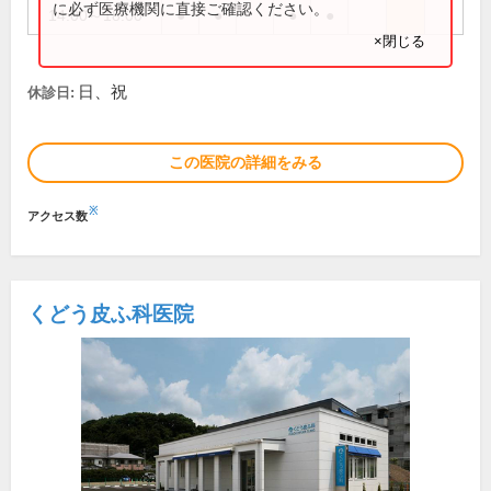
に必ず医療機関に直接ご確認ください。
14:00～18:00
●
●
●
●
×閉じる
日、祝
休診日:
この医院の詳細をみる
※
アクセス数
くどう皮ふ科医院