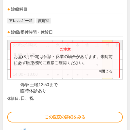
診療科目
アレルギー科
皮膚科
診療/受付時間・休診日
外来受付時間
月
火
水
木
金
土
日
祝
8:30～12:20
●
●
●
●
●
お盆(8月中旬)は休診・休業の場合があります。来院前
に必ず医療機関に直接ご確認ください。
8:30～12:50
●
×閉じる
14:00～18:00
●
●
●
●
●
土曜12:50まで
備考:
臨時休診あり
日、祝
休診日:
この医院の詳細をみる
※