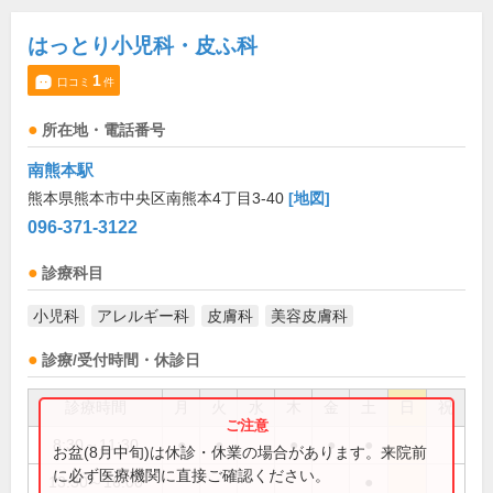
はっとり小児科・皮ふ科
1
口コミ
件
所在地・電話番号
南熊本駅
熊本県熊本市中央区南熊本4丁目3-40
[地図]
096-371-3122
診療科目
小児科
アレルギー科
皮膚科
美容皮膚科
診療/受付時間・休診日
診療時間
月
火
水
木
金
土
日
祝
8:30～11:30
●
●
●
●
●
お盆(8月中旬)は休診・休業の場合があります。来院前
に必ず医療機関に直接ご確認ください。
13:30～16:00
●