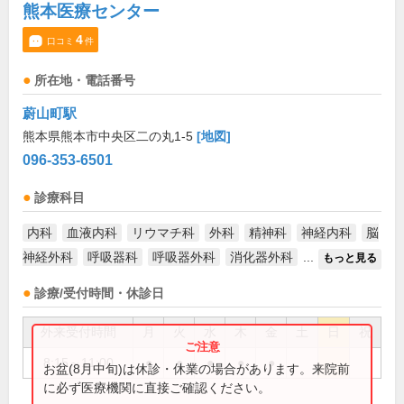
熊本医療センター
4
口コミ
件
所在地・電話番号
蔚山町駅
熊本県熊本市中央区二の丸1-5
[地図]
096-353-6501
診療科目
内科
血液内科
リウマチ科
外科
精神科
神経内科
脳
神経外科
呼吸器科
呼吸器外科
消化器外科
...
もっと見る
診療/受付時間・休診日
外来受付時間
月
火
水
木
金
土
日
祝
8:15～11:00
●
●
●
●
●
お盆(8月中旬)は休診・休業の場合があります。来院前
に必ず医療機関に直接ご確認ください。