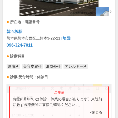
所在地・電話番号
韓々坂駅
熊本県熊本市西区上熊本3-22-21
[地図]
096-324-7011
診療科目
皮膚科
美容皮膚科
形成外科
アレルギー科
診療/受付時間・休診日
診療時間
月
火
水
木
金
土
日
祝
8:30～13:30
●
お盆(8月中旬)は休診・休業の場合があります。来院前
に必ず医療機関に直接ご確認ください。
9:00～12:00
●
●
●
●
×閉じる
14:00～17:30
●
●
●
●