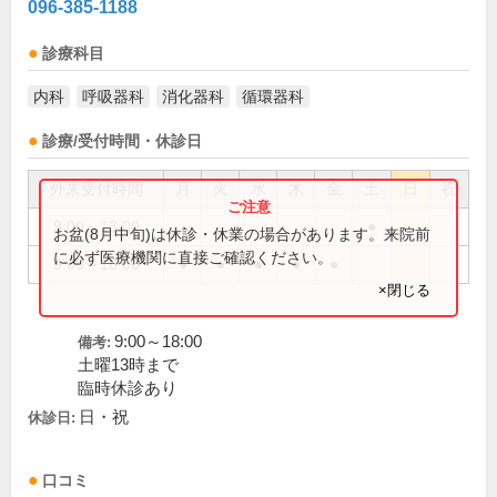
096-385-1188
診療科目
内科
呼吸器科
消化器科
循環器科
診療/受付時間・休診日
外来受付時間
月
火
水
木
金
土
日
祝
9:00～13:00
●
お盆(8月中旬)は休診・休業の場合があります。来院前
に必ず医療機関に直接ご確認ください。
9:00～18:00
●
●
●
●
●
×閉じる
9:00～18:00
備考:
土曜13時まで
臨時休診あり
日・祝
休診日:
口コミ