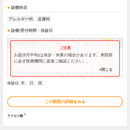
診療科目
アレルギー科
皮膚科
診療/受付時間・休診日
外来受付時間
月
火
水
木
金
土
日
祝
9:30～12:00
●
お盆(8月中旬)は休診・休業の場合があります。来院前
に必ず医療機関に直接ご確認ください。
9:30～13:00
●
●
●
●
×閉じる
14:00～18:00
●
●
●
●
木、日、祝
休診日:
この医院の詳細をみる
※
アクセス数