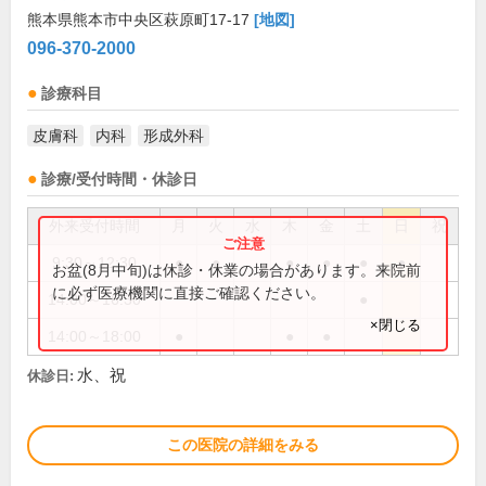
熊本県熊本市中央区萩原町17-17
[地図]
096-370-2000
診療科目
皮膚科
内科
形成外科
診療/受付時間・休診日
外来受付時間
月
火
水
木
金
土
日
祝
9:30～12:30
●
●
●
●
●
●
お盆(8月中旬)は休診・休業の場合があります。来院前
に必ず医療機関に直接ご確認ください。
14:00～16:30
●
×閉じる
14:00～18:00
●
●
●
水、祝
休診日:
この医院の詳細をみる