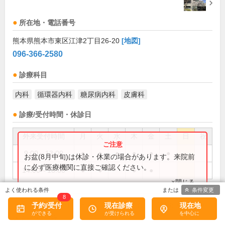
所在地・電話番号
熊本県熊本市東区江津2丁目26-20
[地図]
096-366-2580
診療科目
内科
循環器内科
糖尿病内科
皮膚科
診療/受付時間・休診日
外来受付時間
月
火
水
木
金
土
日
祝
9:00～13:00
●
●
●
●
●
●
お盆(8月中旬)は休診・休業の場合があります。来院前
に必ず医療機関に直接ご確認ください。
14:00～18:00
●
●
●
●
×閉じる
条件変更
8
予約/受付
現在診療
現在地
皮膚科の診療は 火・木・金 の AM9:00～12:00
備考:
日、祝
休診日: