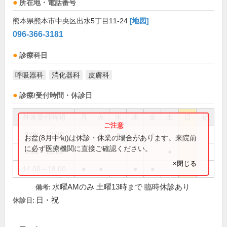
所在地・電話番号
熊本県熊本市中央区出水5丁目11-24
[地図]
096-366-3181
診療科目
呼吸器科
消化器科
皮膚科
診療/受付時間・休診日
外来受付時間
月
火
水
木
金
土
日
祝
9:00～12:30
●
●
●
●
●
お盆(8月中旬)は休診・休業の場合があります。来院前
に必ず医療機関に直接ご確認ください。
9:00～13:00
●
×閉じる
14:00～18:00
●
●
●
●
水曜AMのみ 土曜13時まで 臨時休診あり
備考:
日・祝
休診日: