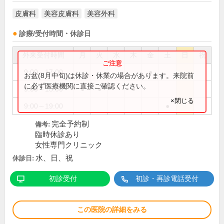
皮膚科
美容皮膚科
美容外科
診療/受付時間・休診日
外来受付時間
月
火
水
木
金
土
日
祝
9:00～17:00
●
お盆(8月中旬)は休診・休業の場合があります。来院前
に必ず医療機関に直接ご確認ください。
9:00～18:00
●
●
●
×閉じる
9:00～19:00
●
完全予約制
備考:
臨時休診あり
女性専門クリニック
水、日、祝
休診日:
初診受付
初診・再診電話受付
この医院の詳細をみる