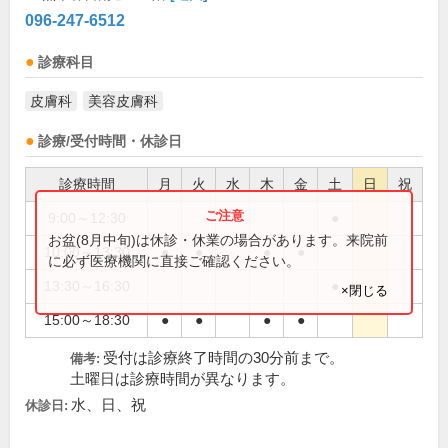
096-247-6512
診療科目
皮膚科
美容皮膚科
診療/受付時間・休診日
診療時間
月
火
水
木
金
土
日
祝
9:00～12:30
●
お盆(8月中旬)は休診・休業の場合があります。来院前
10:00～13:30
●
●
●
●
に必ず医療機関に直接ご確認ください。
13:30～16:30
●
×閉じる
15:00～18:30
●
●
●
●
受付は診療終了時間の30分前まで。
備考:
土曜日は診療時間が異なります。
水、日、祝
休診日: