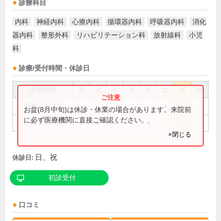
診療科目
内科
神経内科
心療内科
循環器内科
呼吸器内科
消化
器内科
整形外科
リハビリテーション科
放射線科
小児
科
診療/受付時間・休診日
診療時間
月
火
水
木
金
土
日
祝
9:00～13:00
●
お盆(8月中旬)は休診・休業の場合があります。来院前
に必ず医療機関に直接ご確認ください。
9:00～18:00
●
●
●
●
●
×閉じる
日、祝
休診日:
初診受付
口コミ