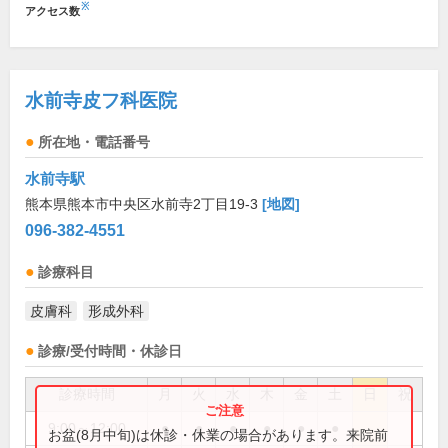
※
アクセス数
水前寺皮フ科医院
所在地・電話番号
水前寺駅
熊本県熊本市中央区水前寺2丁目19-3
[地図]
096-382-4551
診療科目
皮膚科
形成外科
診療/受付時間・休診日
診療時間
月
火
水
木
金
土
日
祝
9:00～12:00
●
●
●
●
●
●
お盆(8月中旬)は休診・休業の場合があります。来院前