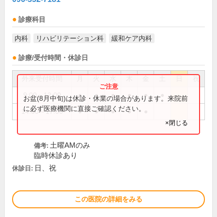
診療科目
内科
リハビリテーション科
緩和ケア内科
診療/受付時間・休診日
外来受付時間
月
火
水
木
金
土
日
祝
9:00～12:00
●
●
●
●
●
●
お盆(8月中旬)は休診・休業の場合があります。来院前
に必ず医療機関に直接ご確認ください。
14:00～17:00
●
●
●
●
●
×閉じる
土曜AMのみ
備考:
臨時休診あり
日、祝
休診日:
この医院の詳細をみる