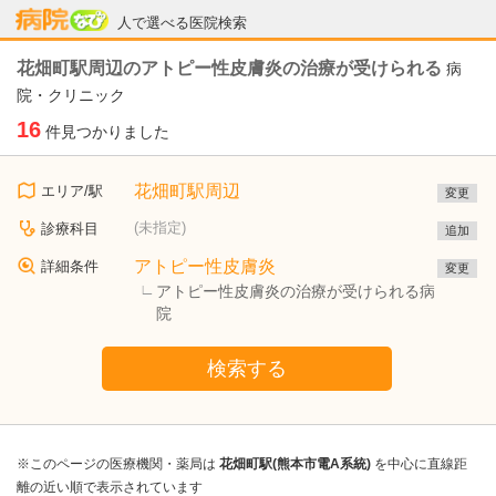
病院なび
人で選べる医院検索
花畑町駅周辺のアトピー性皮膚炎の治療が受けられる
病
院・クリニック
16
件見つかりました
花畑町駅周辺
エリア/駅
変更
(未指定)
診療科目
追加
アトピー性皮膚炎
詳細条件
変更
アトピー性皮膚炎の治療が受けられる病
院
検索する
※このページの医療機関・薬局は
花畑町駅(熊本市電A系統)
を中心に直線距
離の近い順で表示されています