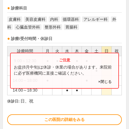
診療科目
皮膚科
美容皮膚科
内科
循環器科
アレルギー科
外
科
心臓血管外科
整形外科
胃腸科
診療/受付時間・休診日
診療時間
月
火
水
木
金
土
日
祝
9:00～12:30
●
●
●
●
●
お盆(8月中旬)は休診・休業の場合があります。来院前
9:00～13:00
●
に必ず医療機関に直接ご確認ください。
14:00～18:00
●
●
×閉じる
14:00～18:30
●
●
日、祝
休診日:
この医院の詳細をみる