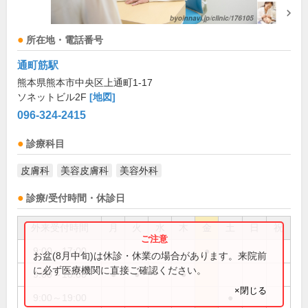
所在地・電話番号
通町筋駅
熊本県熊本市中央区上通町1-17
ソネットビル2F
[地図]
096-324-2415
診療科目
皮膚科
美容皮膚科
美容外科
診療/受付時間・休診日
外来受付時間
月
火
水
木
金
土
日
祝
9:00～17:00
●
お盆(8月中旬)は休診・休業の場合があります。来院前
に必ず医療機関に直接ご確認ください。
9:00～18:00
●
●
●
×閉じる
9:00～19:00
●