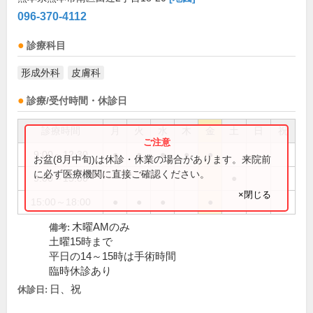
096-370-4112
診療科目
形成外科
皮膚科
診療/受付時間・休診日
診療時間
月
火
水
木
金
土
日
祝
9:00～12:30
●
●
●
●
●
お盆(8月中旬)は休診・休業の場合があります。来院前
に必ず医療機関に直接ご確認ください。
9:00～15:00
●
×閉じる
15:00～18:00
●
●
●
●
木曜AMのみ
備考:
土曜15時まで
平日の14～15時は手術時間
臨時休診あり
日、祝
休診日: