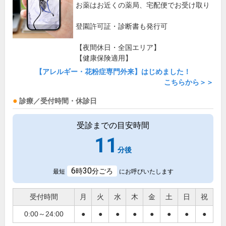
お薬はお近くの薬局、宅配便でお受け取り
登園許可証・診断書も発行可
【夜間休日・全国エリア】
【健康保険適用】
【アレルギー・花粉症専門外来】はじめました！
こちらから＞＞
診療／受付時間・休診日
受診までの目安時間
11
分後
6
30
時
分ごろ
最短
にお呼びいたします
受付時間
月
火
水
木
金
土
日
祝
0:00～24:00
●
●
●
●
●
●
●
●