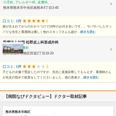
小児科, アレルギー科, 皮膚科, ...
熊本県熊本市中央区南熊本4丁目3-40
5
口コミ: 1件
娘が生まれてからのかかりつけで18年のお付き合いです。。サバサバしたサッ
パリな先生と看護師は優しく他のスタッフさんも超が...
続きを読む
医療法人社団
松野皮ふ科形成外科
形成外科, 皮膚科
熊本県熊本市南区田迎2丁目18-20
3
口コミ: 1件
子どもの火傷で受診したのですが、先生に直接診察してもらえず、看護師さん
が先生の指示で処置をしてくださいました。他の患者さ...
続きを読む
【病院なびドクタビュー】ドクター取材記事
熊本県熊本市南区