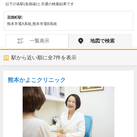
以下の各駅(各路線)と共通の検索結果です
花畑町駅:
熊本市電A系統,熊本市電B系統
一覧表示
地図で検索
駅から近い順に全
7
件を表示
熊本かよこクリニック