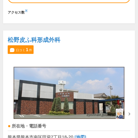
※
アクセス数
松野皮ふ科形成外科
1
口コミ
件
所在地・電話番号
熊本県熊本市南区田迎2丁目18-20
[地図]