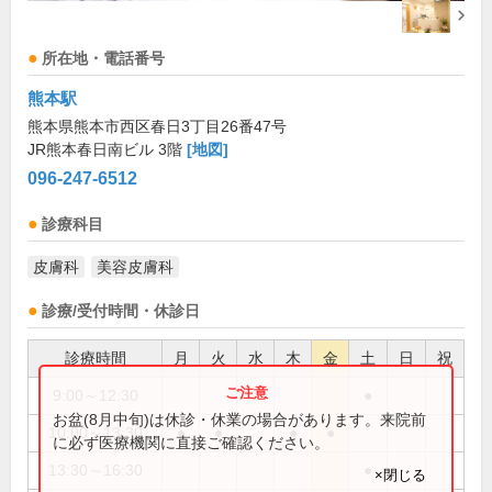
所在地・電話番号
熊本駅
熊本県熊本市西区春日3丁目26番47号
JR熊本春日南ビル 3階
[地図]
096-247-6512
診療科目
皮膚科
美容皮膚科
診療/受付時間・休診日
診療時間
月
火
水
木
金
土
日
祝
9:00～12:30
●
お盆(8月中旬)は休診・休業の場合があります。来院前
10:00～13:30
●
●
●
●
に必ず医療機関に直接ご確認ください。
13:30～16:30
●
×閉じる