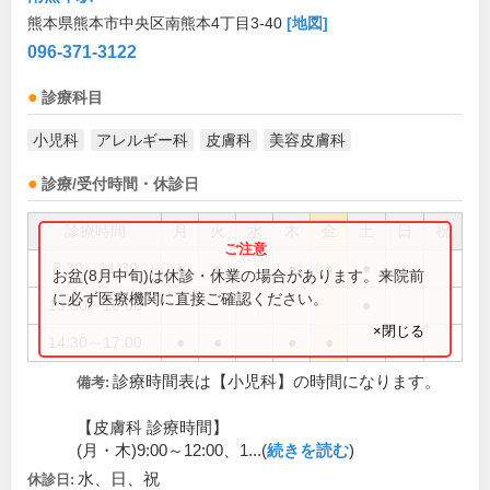
熊本県熊本市中央区南熊本4丁目3-40
[地図]
096-371-3122
診療科目
小児科
アレルギー科
皮膚科
美容皮膚科
診療/受付時間・休診日
診療時間
月
火
水
木
金
土
日
祝
8:30～11:30
●
●
●
●
●
お盆(8月中旬)は休診・休業の場合があります。来院前
に必ず医療機関に直接ご確認ください。
13:30～16:00
●
×閉じる
14:30～17:00
●
●
●
●
診療時間表は【小児科】の時間になります。
備考:
【皮膚科 診療時間】
(月・木)9:00～12:00、1...(
続きを読む
)
水、日、祝
休診日: