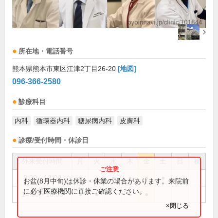
所在地・電話番号
熊本県熊本市東区江津2丁目26-20
[地図]
096-366-2580
診療科目
内科
循環器内科
糖尿病内科
皮膚科
診療/受付時間・休診日
外来受付時間
月
火
水
木
金
土
日
祝
9:00～13:00
●
●
●
●
●
●
お盆(8月中旬)は休診・休業の場合があります。来院前
に必ず医療機関に直接ご確認ください。
14:00～18:00
●
●
●
●
×閉じる