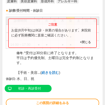
皮膚科
美容皮膚科
形成外科
アレルギー科
診療/受付時間・休診日
診療時間
月
火
水
木
金
土
日
祝
8:30～13:30
●
お盆(8月中旬)は休診・休業の場合があります。来院前
に必ず医療機関に直接ご確認ください。
9:00～12:00
●
●
●
●
×閉じる
14:00～17:30
●
●
●
●
*受付は30分前に終了となります。
備考:
平日は予約優先制、土曜日は完全予約制となりま
す。
【手術・美容...(
続きを読む
)
水、日、祝
休診日:
初診・再診受付
この医院の詳細をみる