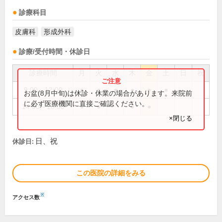
診療科目
皮膚科
形成外科
診療/受付時間・休診日
診療時間
月
火
水
木
金
土
日
祝
9:00～12:00
●
●
●
●
●
●
お盆(8月中旬)は休診・休業の場合があります。来院前
に必ず医療機関に直接ご確認ください。
14:00～18:00
●
●
●
●
×閉じる
日、祝
休診日:
この医院の詳細をみる
※
アクセス数