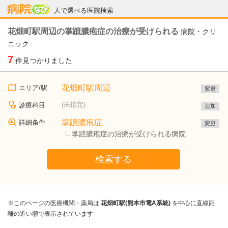
病院なび
人で選べる医院検索
花畑町駅周辺の掌蹠膿疱症の治療が受けられる
病院・クリ
ニック
7
件見つかりました
花畑町駅周辺
エリア/駅
変更
(未指定)
診療科目
追加
掌蹠膿疱症
詳細条件
変更
掌蹠膿疱症の治療が受けられる病院
検索する
※このページの医療機関・薬局は
花畑町駅(熊本市電A系統)
を中心に直線距
離の近い順で表示されています