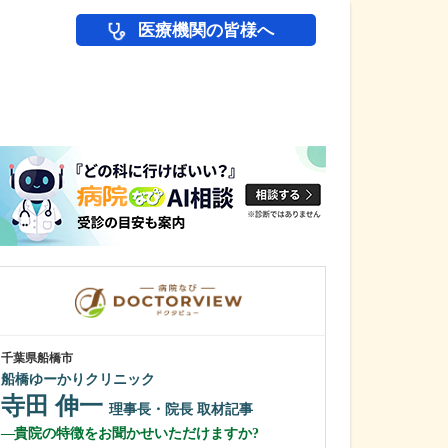
医療機関の皆様へ
医師(ドクター)の
千葉県船橋市
東京都品川区
船橋ゆーかりクリニック
伊藤クリニック
寺田 伸一
伊藤 俊幸
理事長・院長
取材記事
貴院の特徴をお聞かせいただけますか?
さまざまな疾患