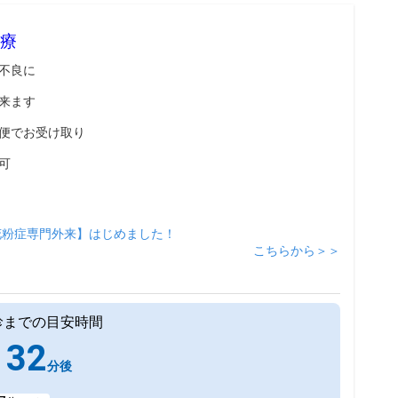
療
不良に
来ます
便でお受け取り
可
花粉症専門外来】はじめました！
こちらから＞＞
診までの目安時間
32
分後