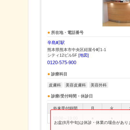
所在地・電話番号
辛島町駅
熊本県熊本市中央区紺屋今町1-1
シティ12ビル5F
[地図]
0120-575-900
診療科目
皮膚科
美容皮膚科
美容外科
診療/受付時間・休診日
外来受付時間
月
火
10:00～19:00
●
●
お盆(8月中旬)は休診・休業の場合があ