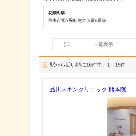
花畑町駅:
熊本市電A系統,熊本市電B系統
一覧表示
駅から近い順に
16
件中、
1～15件
品川スキンクリニック 熊本院