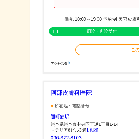
10:00～19:00 予約制 美
備考:
初診・再診受付
こ
※
アクセス数
阿部皮膚科医院
所在地・電話番号
通町筋駅
熊本県熊本市中央区下通1丁目1-14
マテリア8ビル3階
[地図]
096-322-8103