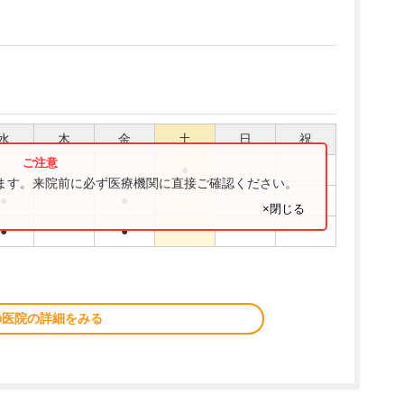
水
木
金
土
日
祝
●
ります。来院前に必ず医療機関に直接ご確認ください。
●
●
×閉じる
●
●
の医院の詳細をみる