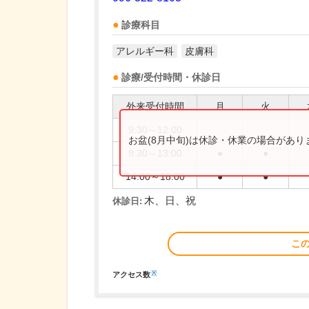
診療科目
アレルギー科
皮膚科
診療/受付時間・休診日
外来受付時間
月
火
9:30～12:00
お盆(8月中旬)は休診・休業の場合があ
9:30～13:00
●
●
14:00～18:00
●
●
木、日、祝
休診日:
こ
※
アクセス数