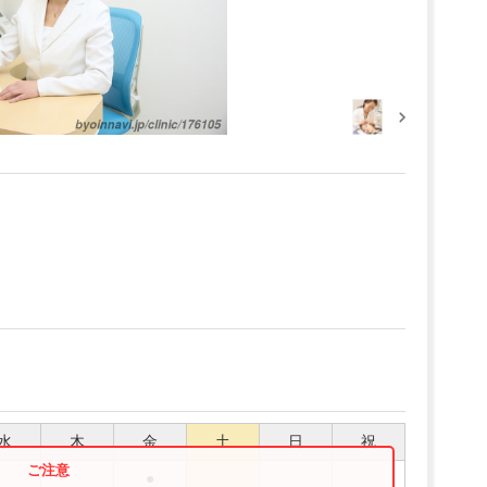
水
木
金
土
日
祝
●