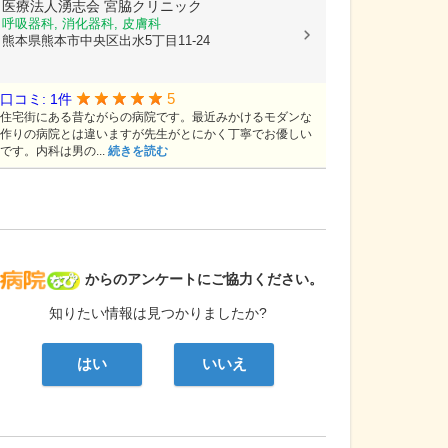
医療法人湧志会
宮脇クリニック
呼吸器科, 消化器科, 皮膚科
熊本県熊本市中央区出水5丁目11-24
5
口コミ: 1件
住宅街にある昔ながらの病院です。最近みかけるモダンな
作りの病院とは違いますが先生がとにかく丁寧でお優しい
です。内科は男の...
続きを読む
病院なび
からのアンケートにご協力ください。
知りたい情報は見つかりましたか?
はい
いいえ