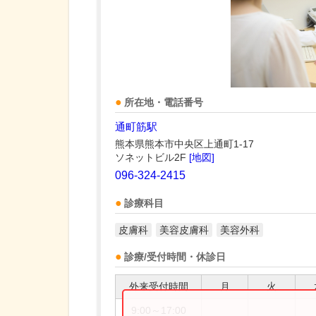
所在地・電話番号
通町筋駅
熊本県熊本市中央区上通町1-17
ソネットビル2F
[地図]
096-324-2415
診療科目
皮膚科
美容皮膚科
美容外科
診療/受付時間・休診日
外来受付時間
月
火
9:00～17:00