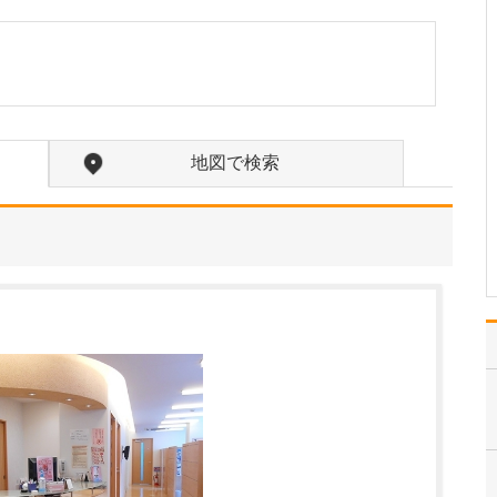
たのにはどのような理由があったのでしょうか?
心不全という病気は発症
すると治ることはなく、
患者さんは生涯付き合っ
ていかなくてはなりませ
ん。しかも、悪化と改善
を繰り返しながら病状は
地図で検索
だんだん悪くなっていき
ます。大学病院で後進の
育成に取り組みつつ、高
度…
>>記事全文を読む