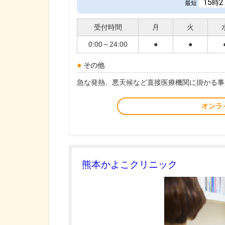
15
2
時
最短
受付時間
月
火
0:00～24:00
●
●
その他
急な発熱、悪天候など直接医療機関に掛かる事
オンラ
熊本かよこクリニック