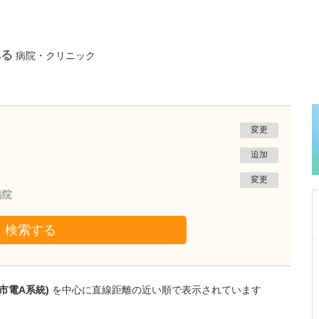
れる
病院・クリニック
変更
追加
変更
病院
検索する
熊本県熊本市南区
たかしお内科ハートクリニック
高潮 征爾
市電A系統)
を中心に直線距離の近い順で表示されています
院長
取材記事
大学病院で要職を担ってきた先生が開業を決め