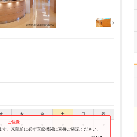
水
木
金
土
日
祝
●
●
●
●
●
●
ります。来院前に必ず医療機関に直接ご確認ください。