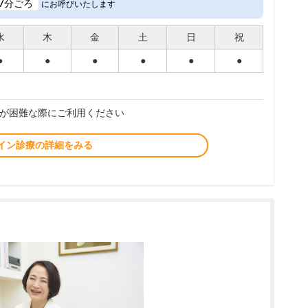
7
分ごろ
にお呼びいたします
水
木
金
土
日
祝
●
●
●
●
●
●
が困難な際にご利用ください
イン診療の詳細をみる