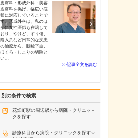
院の特長ですね
皮膚科・形成外科・美容
そうですね。当
皮膚科を掲げ、幅広い症
院してから40年
状に対応していることで
ます。当初から
す。形成外科は、私のほ
の皆さんのご要
かに女性医師も在籍して
てさまざまな疾
おり、やけど、すり傷、
していたことも
陥入爪など日常的な疾患
かりつけ医とし
の治療から、眼瞼下垂、
い分野の診療を
ほくろ・しこりの切除と
が大きな特長だ
い…
>>記事全文を読む
ま…
別の条件で検索
花畑町駅の周辺駅から病院・クリニッ
クを探す
診療科目から病院・クリニックを探す