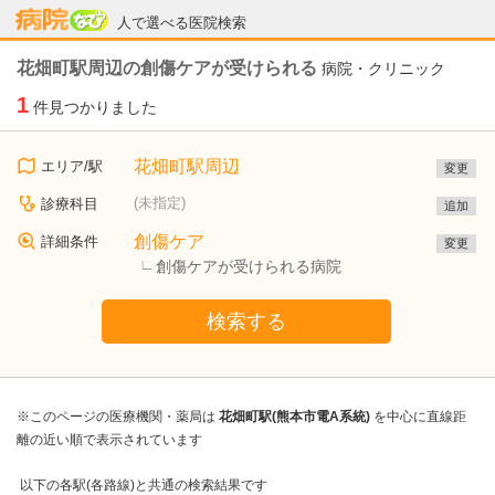
病院なび
人で選べる医院検索
花畑町駅周辺の創傷ケアが受けられる
病院・クリニック
1
件見つかりました
花畑町駅周辺
エリア/駅
変更
(未指定)
診療科目
追加
創傷ケア
詳細条件
変更
創傷ケアが受けられる病院
検索する
※このページの医療機関・薬局は
花畑町駅(熊本市電A系統)
を中心に直線距
離の近い順で表示されています
以下の各駅(各路線)と共通の検索結果です