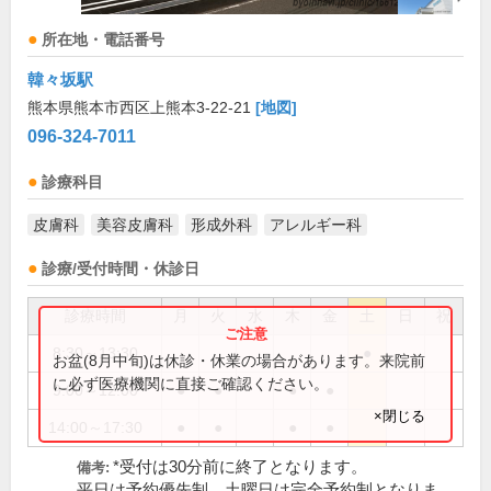
所在地・電話番号
韓々坂駅
熊本県熊本市西区上熊本3-22-21
[地図]
096-324-7011
診療科目
皮膚科
美容皮膚科
形成外科
アレルギー科
診療/受付時間・休診日
診療時間
月
火
水
木
金
土
日
祝
8:30～13:30
●
お盆(8月中旬)は休診・休業の場合があります。来院前
に必ず医療機関に直接ご確認ください。
9:00～12:00
●
●
●
●
×閉じる
14:00～17:30
●
●
●
●
*受付は30分前に終了となります。
備考:
平日は予約優先制、土曜日は完全予約制となりま