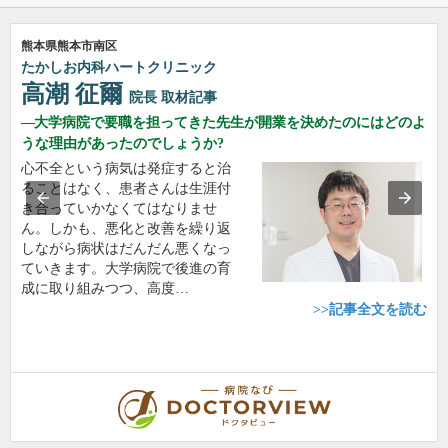
熊本県熊本市南区
たかしお内科ハートクリニック
高潮 征爾
院長
取材記事
大学病院で要職を担ってきた先生が開業を決めたのにはどのよ
うな理由があったのでしょうか?
心不全という病気は発症すると治
ることはなく、患者さんは生涯付
き合っていかなくてはなりませ
ん。しかも、悪化と改善を繰り返
しながら病状はだんだん悪くなっ
ていきます。大学病院で後進の育
成に取り組みつつ、高度…
>>記事全文を読む