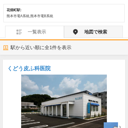
花畑町駅:
熊本市電A系統,熊本市電B系統
一覧表示
地図で検索
駅から近い順に全
1
件を表示
くどう皮ふ科医院