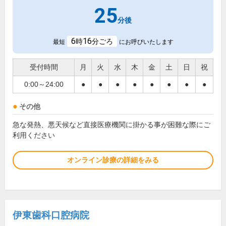
25
分後
6
16
時
分ごろ
最短
にお呼びいたします
受付時間
月
火
水
木
金
土
日
祝
0:00～24:00
●
●
●
●
●
●
●
●
その他
急な発熱、悪天候など直接医療機関に掛かる事が困難な際にご
利用ください
オンライン診療の詳細をみる
伊東歯科口腔病院