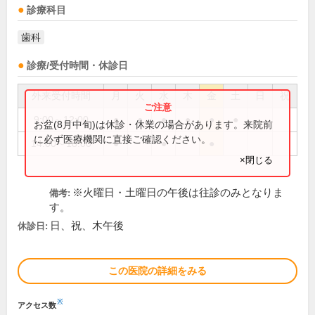
診療科目
歯科
診療/受付時間・休診日
外来受付時間
月
火
水
木
金
土
日
祝
9:00～12:00
●
●
●
●
●
●
お盆(8月中旬)は休診・休業の場合があります。来院前
に必ず医療機関に直接ご確認ください。
14:00～18:00
●
●
●
×閉じる
※火曜日・土曜日の午後は往診のみとなりま
備考:
す。
日、祝、木午後
休診日:
この医院の詳細をみる
※
アクセス数