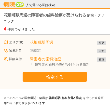
病院なび
人で選べる医院検索
花畑町駅周辺の障害者の歯科治療が受けられる
病院・クリ
ニック
4
件見つかりました
花畑町駅周辺
エリア/駅
変更
(未指定)
診療科目
追加
障害者の歯科治療
詳細条件
変更
障害者の歯科治療が受けられる歯科
検索する
※このページの医療機関・薬局は
花畑町駅(熊本市電A系統)
を中心に直線距
離の近い順で表示されています