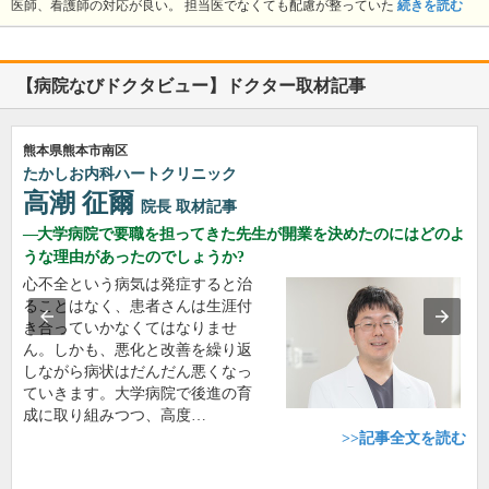
医師、看護師の対応が良い。 担当医でなくても配慮が整っていた
続きを読む
【病院なびドクタビュー】ドクター取材記事
熊本県熊本市南区
たかしお内科ハートクリニック
高潮 征爾
院長
取材記事
大学病院で要職を担ってきた先生が開業を決めたのにはどのよ
うな理由があったのでしょうか?
心不全という病気は発症すると治
ることはなく、患者さんは生涯付
き合っていかなくてはなりませ
ん。しかも、悪化と改善を繰り返
しながら病状はだんだん悪くなっ
ていきます。大学病院で後進の育
成に取り組みつつ、高度…
>>記事全文を読む