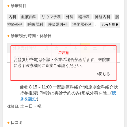
診療科目
内科
血液内科
リウマチ科
外科
精神科
神経内科
脳
神経外科
呼吸器科
呼吸器外科
消化器外科
...
もっと見る
診療/受付時間・休診日
外来受付時間
月
火
水
木
金
土
日
祝
8:15～11:00
●
●
●
●
●
お盆(8月中旬)は休診・休業の場合があります。来院前
に必ず医療機関に直接ご確認ください。
×閉じる
8:15～11:00 一部診療科紹介制(原則全科紹介状
備考:
持参推奨) PM診は再診予約のみ(形成外科を除...(
続
きを読む
)
土～日・祝
休診日:
口コミ