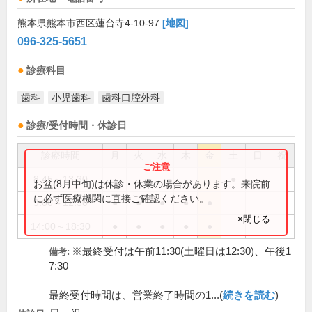
熊本県熊本市西区蓮台寺4-10-97
[地図]
096-325-5651
診療科目
歯科
小児歯科
歯科口腔外科
診療/受付時間・休診日
診療時間
月
火
水
木
金
土
日
祝
8:45～13:30
●
お盆(8月中旬)は休診・休業の場合があります。来院前
に必ず医療機関に直接ご確認ください。
9:00～12:30
●
●
●
●
●
×閉じる
14:00～18:30
●
●
●
●
●
※最終受付は午前11:30(土曜日は12:30)、午後1
備考:
7:30
最終受付時間は、営業終了時間の1...(
続きを読む
)