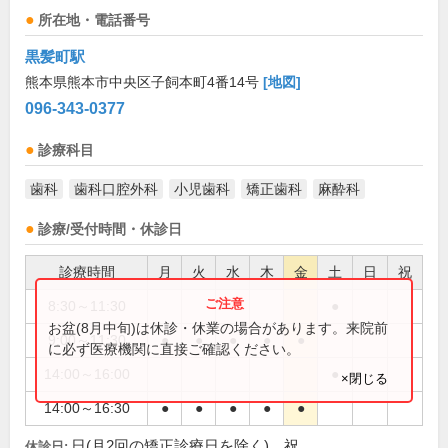
所在地・電話番号
黒髪町駅
熊本県熊本市中央区子飼本町4番14号
[地図]
096-343-0377
診療科目
歯科
歯科口腔外科
小児歯科
矯正歯科
麻酔科
診療/受付時間・休診日
診療時間
月
火
水
木
金
土
日
祝
8:30～11:30
●
お盆(8月中旬)は休診・休業の場合があります。来院前
9:00～11:30
●
●
●
●
●
に必ず医療機関に直接ご確認ください。
14:00～16:00
●
×閉じる
14:00～16:30
●
●
●
●
●
日(月2回の矯正診療日を除く)、祝
休診日: