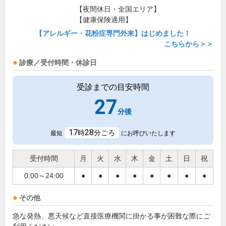
【夜間休日・全国エリア】
【健康保険適用】
【アレルギー・花粉症専門外来】はじめました！
こちらから＞＞
診療／受付時間・休診日
受診までの目安時間
27
分後
17
28
時
分ごろ
最短
にお呼びいたします
受付時間
月
火
水
木
金
土
日
祝
0:00～24:00
●
●
●
●
●
●
●
●
その他
急な発熱、悪天候など直接医療機関に掛かる事が困難な際にご