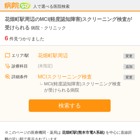
病院なび
人で選べる医院検索
花畑町駅周辺のMCI(軽度認知障害)スクリーニング検査が
受けられる
病院・クリニック
6
件見つかりました
花畑町駅周辺
エリア/駅
変更
(未指定)
診療科目
追加
MCIスクリーニング検査
詳細条件
変更
MCI(軽度認知障害)スクリーニング検査
が受けられる病院
検索する
※このページの医療機関・薬局は
花畑町駅(熊本市電A系統)
を中心に直線距
離の近い順で表示されています