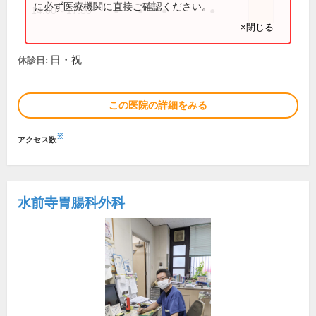
に必ず医療機関に直接ご確認ください。
14:00～17:30
●
●
●
●
×閉じる
日・祝
休診日:
この医院の詳細をみる
※
アクセス数
水前寺胃腸科外科