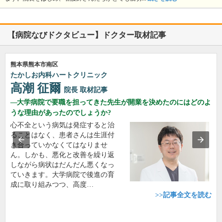
【病院なびドクタビュー】ドクター取材記事
熊本県熊本市南区
たかしお内科ハートクリニック
高潮 征爾
院長
取材記事
大学病院で要職を担ってきた先生が開業を決めたのにはどのよ
うな理由があったのでしょうか?
心不全という病気は発症すると治
ることはなく、患者さんは生涯付
き合っていかなくてはなりませ
ん。しかも、悪化と改善を繰り返
しながら病状はだんだん悪くなっ
ていきます。大学病院で後進の育
成に取り組みつつ、高度…
>>記事全文を読む