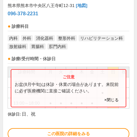
熊本県熊本市中央区八王寺町12-31
[地図]
096-378-2231
診療科目
内科
外科
消化器科
整形外科
リハビリテーション科
放射線科
胃腸科
肛門内科
診療/受付時間・休診日
診療時間
月
火
水
木
金
土
日
祝
9:00～12:00
●
●
●
●
●
お盆(8月中旬)は休診・休業の場合があります。来院前
に必ず医療機関に直接ご確認ください。
9:00～13:00
●
×閉じる
13:00～18:00
●
●
●
●
●
日、祝
休診日:
この医院の詳細をみる