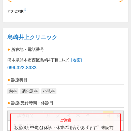
※
アクセス数
島崎井上クリニック
所在地・電話番号
熊本県熊本市西区島崎4丁目11-19
[地図]
096-322-8333
診療科目
内科
消化器科
小児科
診療/受付時間・休診日
診療時間
月
火
水
木
金
土
日
祝
8:30～12:30
●
●
●
●
●
●
お盆(8月中旬)は休診・休業の場合があります。来院前