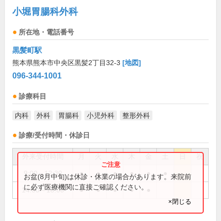
小堀胃腸科外科
所在地・電話番号
黒髪町駅
熊本県熊本市中央区黒髪2丁目32-3
[地図]
096-344-1001
診療科目
内科
外科
胃腸科
小児外科
整形外科
診療/受付時間・休診日
外来受付時間
月
火
水
木
金
土
日
祝
9:00～12:30
●
●
●
●
●
●
お盆(8月中旬)は休診・休業の場合があります。来院前
に必ず医療機関に直接ご確認ください。
14:00～18:00
●
●
●
●
●
×閉じる