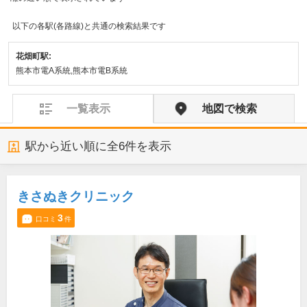
以下の各駅(各路線)と共通の検索結果です
花畑町駅:
熊本市電A系統,熊本市電B系統
一覧表示
地図で検索
駅から近い順に全
6
件を表示
きさぬきクリニック
3
口コミ
件