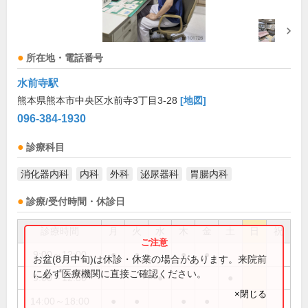
所在地・電話番号
水前寺駅
熊本県熊本市中央区水前寺3丁目3-28
[地図]
096-384-1930
診療科目
消化器内科
内科
外科
泌尿器科
胃腸内科
診療/受付時間・休診日
診療時間
月
火
水
木
金
土
日
祝
9:00～12:00
●
●
●
●
お盆(8月中旬)は休診・休業の場合があります。来院前
に必ず医療機関に直接ご確認ください。
9:00～12:30
●
●
×閉じる
14:00～18:00
●
●
●
●