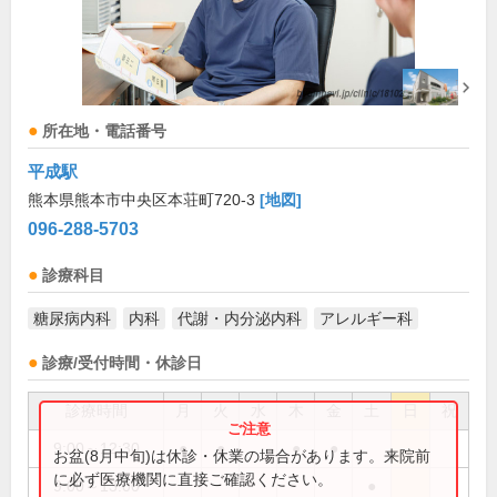
所在地・電話番号
平成駅
熊本県熊本市中央区本荘町720-3
[地図]
096-288-5703
診療科目
糖尿病内科
内科
代謝・内分泌内科
アレルギー科
診療/受付時間・休診日
診療時間
月
火
水
木
金
土
日
祝
9:00～12:30
●
●
●
●
お盆(8月中旬)は休診・休業の場合があります。来院前
に必ず医療機関に直接ご確認ください。
9:00～13:00
●