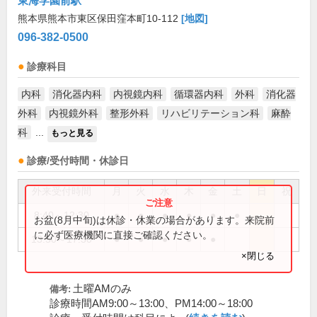
東海学園前駅
熊本県熊本市東区保田窪本町10-112
[地図]
096-382-0500
診療科目
内科
消化器内科
内視鏡内科
循環器内科
外科
消化器
外科
内視鏡外科
整形外科
リハビリテーション科
麻酔
科
...
もっと見る
診療/受付時間・休診日
外来受付時間
月
火
水
木
金
土
日
祝
8:40～12:30
●
●
●
●
●
●
お盆(8月中旬)は休診・休業の場合があります。来院前
に必ず医療機関に直接ご確認ください。
13:50～17:30
●
●
●
●
●
×閉じる
土曜AMのみ
備考:
診療時間AM9:00～13:00、PM14:00～18:00