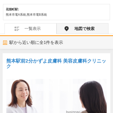
花畑町駅:
熊本市電A系統,熊本市電B系統
一覧表示
地図で検索
駅から近い順に全
1
件を表示
熊本駅前2分かずよ皮膚科 美容皮膚科クリニッ
ク