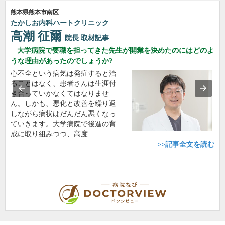
熊本県熊本市南区
たかしお内科ハートクリニック
高潮 征爾
院長
取材記事
大学病院で要職を担ってきた先生が開業を決めたのにはどのよ
うな理由があったのでしょうか?
心不全という病気は発症すると治
ることはなく、患者さんは生涯付
き合っていかなくてはなりませ
ん。しかも、悪化と改善を繰り返
しながら病状はだんだん悪くなっ
ていきます。大学病院で後進の育
成に取り組みつつ、高度…
>>記事全文を読む