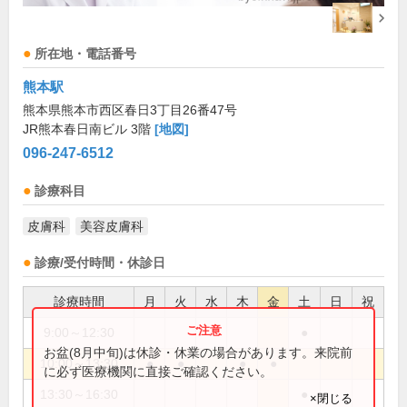
所在地・電話番号
熊本駅
熊本県熊本市西区春日3丁目26番47号
JR熊本春日南ビル 3階
[地図]
096-247-6512
診療科目
皮膚科
美容皮膚科
診療/受付時間・休診日
診療時間
月
火
水
木
金
土
日
祝
9:00～12:30
●
お盆(8月中旬)は休診・休業の場合があります。来院前
10:00～13:30
●
●
●
●
に必ず医療機関に直接ご確認ください。
13:30～16:30
●
×閉じる