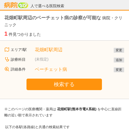
病院なび
人で選べる医院検索
花畑町駅周辺のベーチェット病の診察が可能な
病院・クリ
ニック
1
件見つかりました
花畑町駅周辺
エリア/駅
変更
(未指定)
診療科目
追加
ベーチェット病
詳細条件
変更
検索する
※このページの医療機関・薬局は
花畑町駅(熊本市電A系統)
を中心に直線距
離の近い順で表示されています
以下の各駅(各路線)と共通の検索結果です