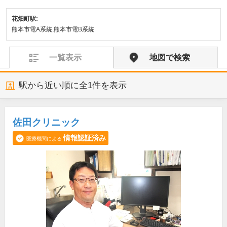
花畑町駅:
熊本市電A系統,熊本市電B系統
一覧表示
地図で検索
駅から近い順に全
1
件を表示
佐田クリニック
情報認証済み
医療機関による