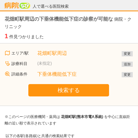
病院なび
人で選べる医院検索
花畑町駅周辺の下垂体機能低下症の診察が可能な
病院・ク
リニック
1
件見つかりました
花畑町駅周辺
エリア/駅
変更
(未指定)
診療科目
追加
下垂体機能低下症
詳細条件
変更
検索する
※このページの医療機関・薬局は
花畑町駅(熊本市電A系統)
を中心に直線距
離の近い順で表示されています
以下の各駅(各路線)と共通の検索結果です