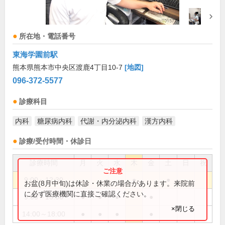
所在地・電話番号
東海学園前駅
熊本県熊本市中央区渡鹿4丁目10-7
[地図]
096-372-5577
診療科目
内科
糖尿病内科
代謝・内分泌内科
漢方内科
診療/受付時間・休診日
診療時間
月
火
水
木
金
土
日
祝
9:00～12:30
●
●
お盆(8月中旬)は休診・休業の場合があります。来院前
に必ず医療機関に直接ご確認ください。
9:00～13:00
●
●
●
●
×閉じる
14:00～18:00
●
●
●
●