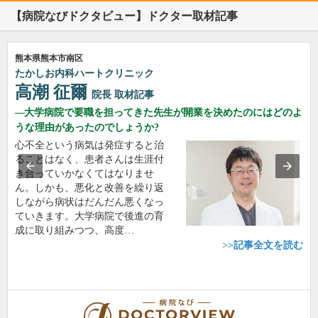
【病院なびドクタビュー】ドクター取材記事
熊本県熊本市南区
たかしお内科ハートクリニック
高潮 征爾
院長
取材記事
大学病院で要職を担ってきた先生が開業を決めたのにはどのよ
うな理由があったのでしょうか?
心不全という病気は発症すると治
ることはなく、患者さんは生涯付
き合っていかなくてはなりませ
ん。しかも、悪化と改善を繰り返
しながら病状はだんだん悪くなっ
ていきます。大学病院で後進の育
成に取り組みつつ、高度…
>>記事全文を読む