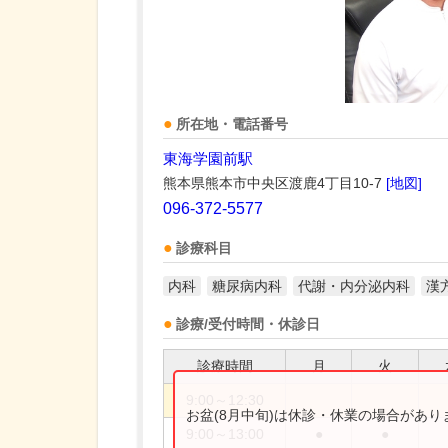
所在地・電話番号
東海学園前駅
熊本県熊本市中央区渡鹿4丁目10-7
[地図]
096-372-5577
診療科目
内科
糖尿病内科
代謝・内分泌内科
漢
診療/受付時間・休診日
診療時間
月
火
9:00～12:30
お盆(8月中旬)は休診・休業の場合があ
9:00～13:00
●
●