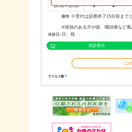
14:00～18:00
●
●
※受付は診察終了15分前まで
備考:
※発熱のある方や咳、咽頭痛など風邪
日、祝
休診日:
初診受付
こ
※
アクセス数