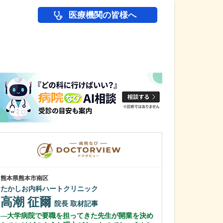
医療機関の皆様へ
医師(ドクター)の
熊本県熊本市南区
東京都中野区
たかしお内科ハートクリニック
中野富士見
高潮 征爾
冨岡 亮太
院長
取材記事
大学病院で要職を担ってきた先生が開業を決め
特に先生が力を