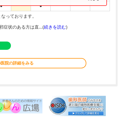
●
●
となっております。
症状のある方は直...(
続きを読む
)
の医院の詳細をみる