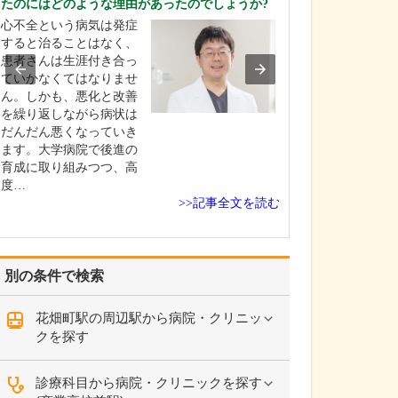
たのにはどのような理由があったのでしょうか?
ください。
心不全という病気は発症
これまで耳を専
すると治ることはなく、
を積んできたこ
患者さんは生涯付き合っ
り、難聴や突発
ていかなくてはなりませ
中耳炎をはじめ
ん。しかも、悪化と改善
やめまいなどの
を繰り返しながら病状は
療には特に力を
だんだん悪くなっていき
ます。難聴は原
ます。大学病院で後進の
て治療法が異な
育成に取り組みつつ、高
まずは詳しい検
度…
こに…
>>記事全文を読む
別の条件で検索
花畑町駅の周辺駅から病院・クリニッ
クを探す
診療科目から病院・クリニックを探す