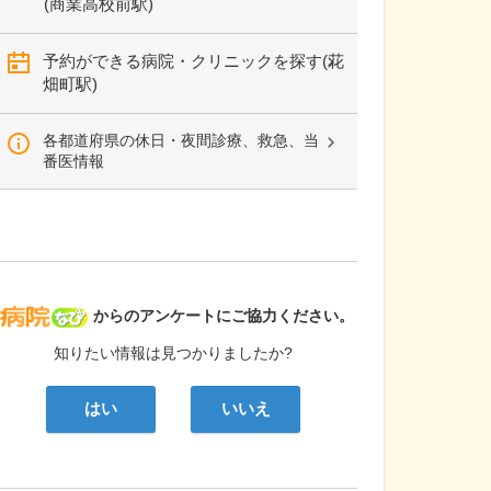
(商業高校前駅)
予約ができる病院・クリニックを探す(花
畑町駅)
各都道府県の休日・夜間診療、救急、当
番医情報
病院なび
からのアンケートにご協力ください。
知りたい情報は見つかりましたか?
はい
いいえ