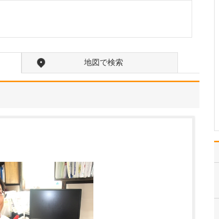
けますか?
患者さんにていねいに説
明することです。医療に
関する説明は難しくなり
がちで、自分では説明し
たつもりでも患者さんに
地図で検索
はあまり理解いただけて
いなかった、という経験
も多々あります。ですの
で、内容をかみくだいて
ご…
>>記事全文を読む