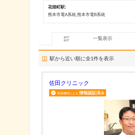
花畑町駅:
熊本市電A系統,熊本市電B系統
一覧表示
駅から近い順に全
1
件を表示
佐田クリニック
情報認証済み
医療機関による