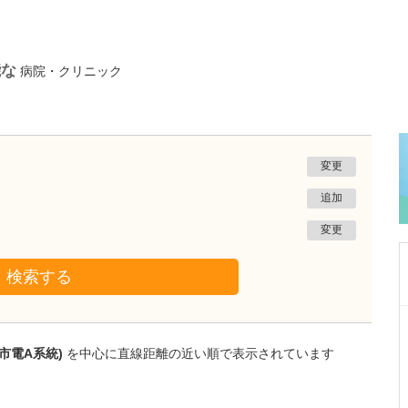
能な
病院・クリニック
変更
追加
変更
検索する
群馬県邑楽郡大泉町
三浦医院
市電A系統)
を中心に直線距離の近い順で表示されています
松本 恵理子
院長
取材記事
日々の診療で心がけていることを教えていただ