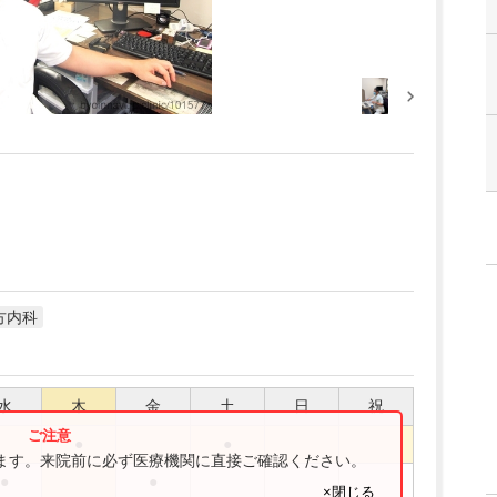
方内科
水
木
金
土
日
祝
●
●
ります。来院前に必ず医療機関に直接ご確認ください。
●
●
×閉じる