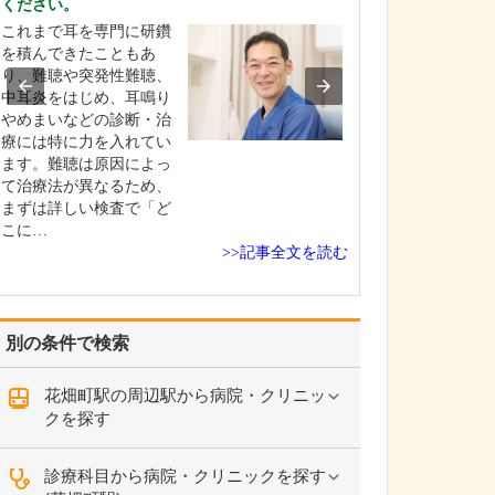
ください。
高校生の頃に医
これまで耳を専門に研鑽
し、信州大学医
を積んできたこともあ
学しました。卒
り、難聴や突発性難聴、
修を経て、同大
中耳炎をはじめ、耳鳴り
咽喉科に入局。
やめまいなどの診断・治
頭頸部外科を専
療には特に力を入れてい
長野赤十字病院
ます。難聴は原因によっ
学病院、長野厚
て治療法が異なるため、
総合病院など県
まずは詳しい検査で「ど
な医…
こに…
>>記事全文を読む
別の条件で検索
花畑町駅の周辺駅から病院・クリニッ
クを探す
診療科目から病院・クリニックを探す