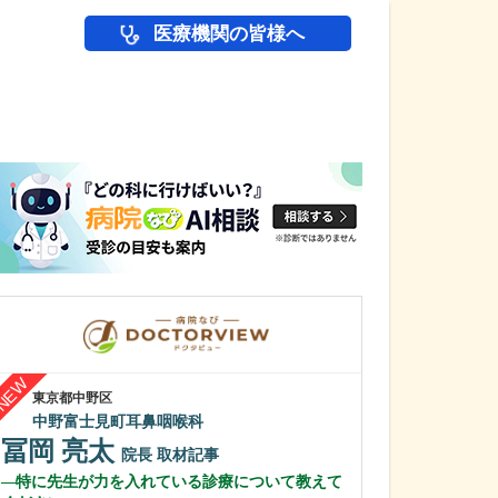
医療機関の皆様へ
医師(ドクター)の
東京都中野区
長野県松本市
中野富士見町耳鼻咽喉科
横田耳鼻咽喉科
冨岡 亮太
横田 耕二
院長
取材記事
特に先生が力を入れている診療について教えて
横田先生のご経