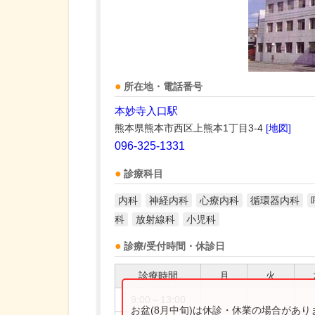
所在地・電話番号
本妙寺入口駅
熊本県熊本市西区上熊本1丁目3-4
[地図]
096-325-1331
診療科目
内科
神経内科
心療内科
循環器内科
科
放射線科
小児科
診療/受付時間・休診日
診療時間
月
火
9:00～13:00
お盆(8月中旬)は休診・休業の場合があ