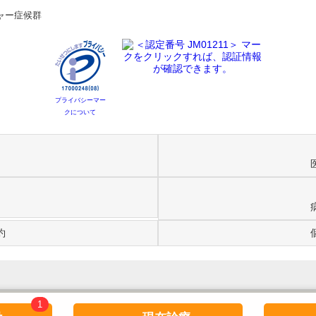
ャー症候群
プライバシーマー
クについて
約
1