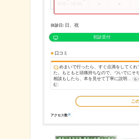
9:00～18:00
●
●
日、祝
休診日:
初診受付
口コミ
めまいで行ったら、すぐ点滴をしてくれ
た。もともと頭痛持ちなので、ついでにそ
相談もしたら、本を見せて丁寧に説明...
も
む
こ
※
アクセス数