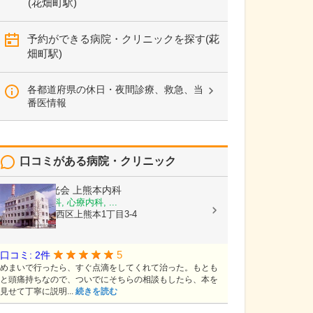
(花畑町駅)
予約ができる病院・クリニックを探す(花
畑町駅)
各都道府県の休日・夜間診療、救急、当
番医情報
口コミがある病院・クリニック
医療法人陽光会
上熊本内科
内科, 神経内科, 心療内科, ...
熊本県熊本市西区上熊本1丁目3-4
5
口コミ: 2件
めまいで行ったら、すぐ点滴をしてくれて治った。もとも
と頭痛持ちなので、ついでにそちらの相談もしたら、本を
見せて丁寧に説明...
続きを読む