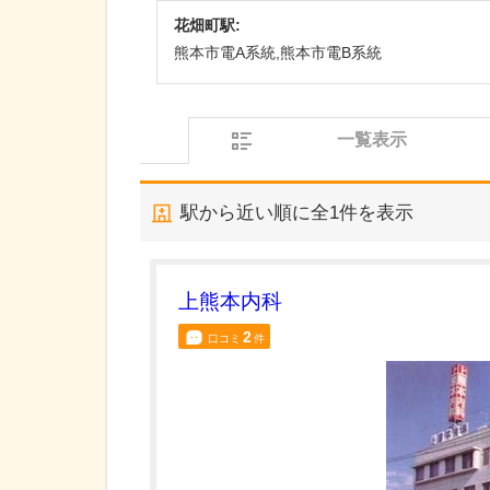
花畑町駅:
熊本市電A系統,熊本市電B系統
一覧表示
駅から近い順に全
1
件を表示
上熊本内科
2
口コミ
件