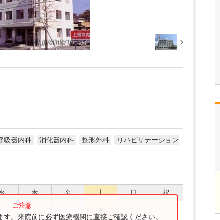
呼吸器内科
消化器内科
整形外科
リハビリテーション
水
木
金
土
日
祝
●
ります。来院前に必ず医療機関に直接ご確認ください。