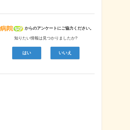
病院なび
からのアンケートにご協力ください。
知りたい情報は見つかりましたか?
はい
いいえ