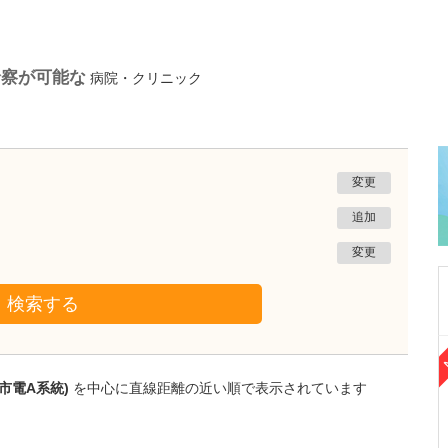
診察が可能な
病院・クリニック
変更
追加
変更
検索する
熊本県熊本市南区
たかしお内科ハートクリニック
市電A系統)
を中心に直線距離の近い順で表示されています
高潮 征爾
院長
取材記事
大学病院で要職を担ってきた先生が開業を決め