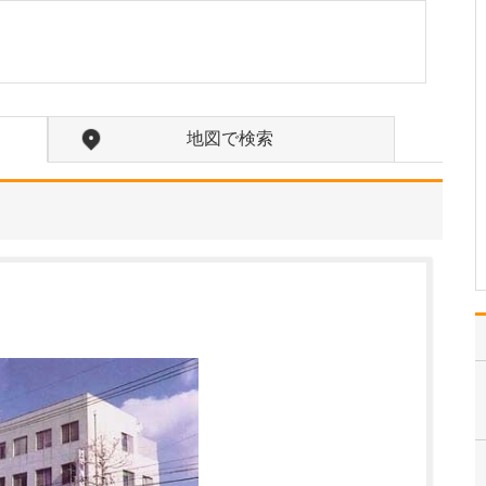
たのにはどのような理由があったのでしょうか?
心不全という病気は発症
すると治ることはなく、
患者さんは生涯付き合っ
ていかなくてはなりませ
ん。しかも、悪化と改善
地図で検索
を繰り返しながら病状は
だんだん悪くなっていき
ます。大学病院で後進の
育成に取り組みつつ、高
度…
>>記事全文を読む