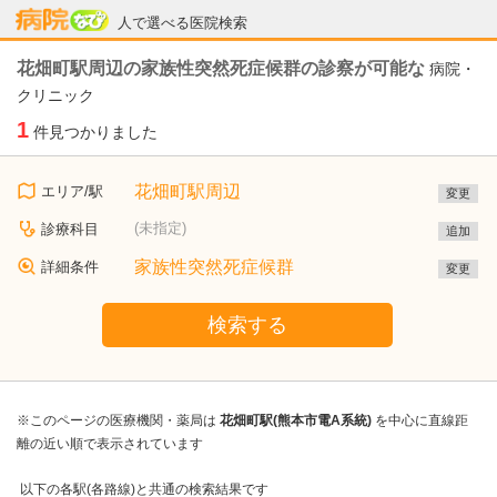
病院なび
人で選べる医院検索
花畑町駅周辺の家族性突然死症候群の診察が可能な
病院・
クリニック
1
件見つかりました
花畑町駅周辺
エリア/駅
変更
(未指定)
診療科目
追加
家族性突然死症候群
詳細条件
変更
検索する
※このページの医療機関・薬局は
花畑町駅(熊本市電A系統)
を中心に直線距
離の近い順で表示されています
以下の各駅(各路線)と共通の検索結果です