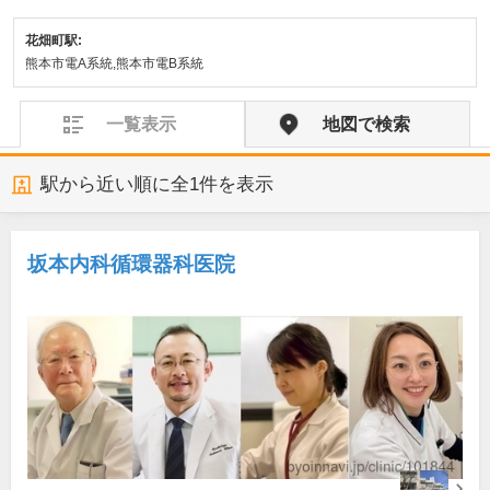
花畑町駅:
熊本市電A系統,熊本市電B系統
一覧表示
地図で検索
駅から近い順に全
1
件を表示
坂本内科循環器科医院