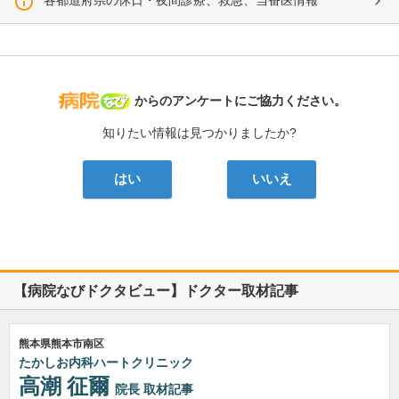
各都道府県の休日・夜間診療、救急、当番医情報
病院なび
からのアンケートにご協力ください。
知りたい情報は見つかりましたか?
はい
いいえ
【病院なびドクタビュー】ドクター取材記事
熊本県熊本市南区
たかしお内科ハートクリニック
高潮 征爾
院長
取材記事