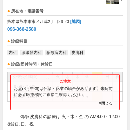
所在地・電話番号
熊本県熊本市東区江津2丁目26-20
[地図]
096-366-2580
診療科目
内科
循環器内科
糖尿病内科
皮膚科
診療/受付時間・休診日
外来受付時間
月
火
水
木
金
土
日
祝
9:00～13:00
●
●
●
●
●
●
お盆(8月中旬)は休診・休業の場合があります。来院前
に必ず医療機関に直接ご確認ください。
14:00～18:00
●
●
●
●
×閉じる
皮膚科の診療は 火・木・金 の AM9:00～12:00
備考:
日、祝
休診日: