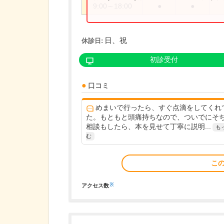
9:00～18:00
●
●
日、祝
休診日:
初診受付
口コミ
めまいで行ったら、すぐ点滴をしてくれ
た。もともと頭痛持ちなので、ついでにそ
相談もしたら、本を見せて丁寧に説明...
も
む
こ
※
アクセス数