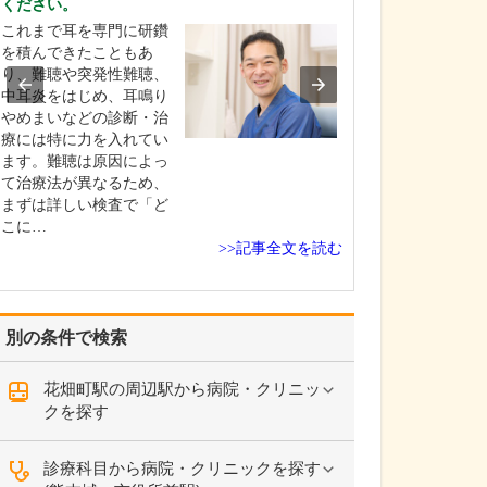
ください。
い。
これまで耳を専門に研鑽
当院では「鼻づ
を積んできたこともあ
善するための手
り、難聴や突発性難聴、
力しており、主
中耳炎をはじめ、耳鳴り
湾曲症やアレル
やめまいなどの診断・治
炎、副鼻腔炎の
療には特に力を入れてい
を中心に行って
ます。難聴は原因によっ
具体的には、鼻
て治療法が異なるため、
症は左右の鼻腔
まずは詳しい検査で「ど
いる鼻中隔が強
こに…
る…
>>記事全文を読む
別の条件で検索
花畑町駅の周辺駅から病院・クリニッ
クを探す
診療科目から病院・クリニックを探す