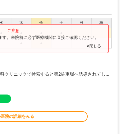
水
木
金
土
日
祝
●
●
●
●
ります。来院前に必ず医療機関に直接ご確認ください。
●
●
×閉じる
クリニックで検索すると第2駐車場へ誘導されてし...
の医院の詳細をみる