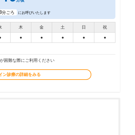
分後
8
分ごろ
にお呼びいたします
水
木
金
土
日
祝
●
●
●
●
●
●
が困難な際にご利用ください
イン診療の詳細をみる