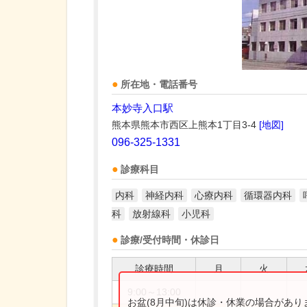
所在地・電話番号
本妙寺入口駅
熊本県熊本市西区上熊本1丁目3-4
[地図]
096-325-1331
診療科目
内科
神経内科
心療内科
循環器内科
科
放射線科
小児科
診療/受付時間・休診日
診療時間
月
火
9:00～13:00
お盆(8月中旬)は休診・休業の場合があ