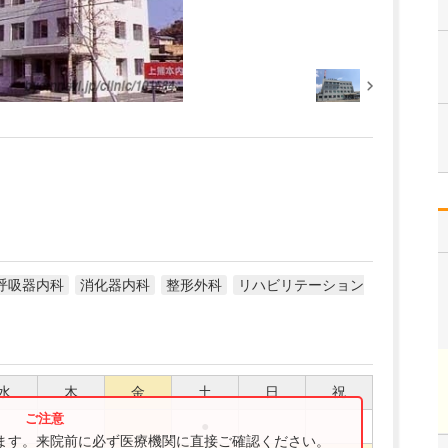
呼吸器内科
消化器内科
整形外科
リハビリテーション
水
木
金
土
日
祝
●
ります。来院前に必ず医療機関に直接ご確認ください。