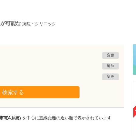
察が可能な
病院・クリニック
変更
追加
変更
検索する
熊本県熊本市南区
たかしお内科ハートクリニック
市電A系統)
を中心に直線距離の近い順で表示されています
高潮 征爾
院長
取材記事
大学病院で要職を担ってきた先生が開業を決め