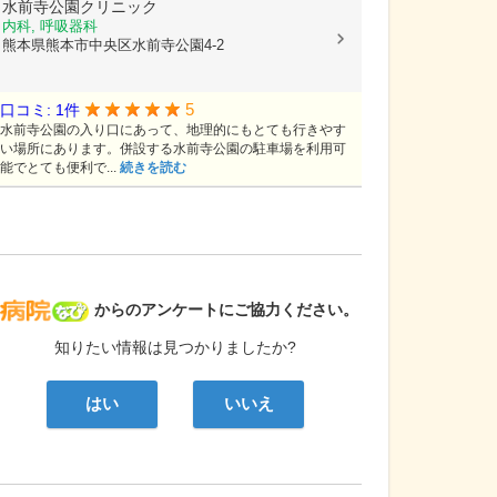
水前寺公園クリニック
内科, 呼吸器科
熊本県熊本市中央区水前寺公園4-2
5
口コミ: 1件
水前寺公園の入り口にあって、地理的にもとても行きやす
い場所にあります。併設する水前寺公園の駐車場を利用可
能でとても便利で...
続きを読む
病院なび
からのアンケートにご協力ください。
知りたい情報は見つかりましたか?
はい
いいえ