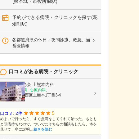
(熊本城・市役所前駅)
予約ができる病院・クリニックを探す(花
畑町駅)
各都道府県の休日・夜間診療、救急、当
番医情報
口コミがある病院・クリニック
医療法人陽光会
上熊本内科
内科, 神経内科, 心療内科, ...
熊本県熊本市西区上熊本1丁目3-4
5
口コミ: 2件
めまいで行ったら、すぐ点滴をしてくれて治った。もとも
と頭痛持ちなので、ついでにそちらの相談もしたら、本を
見せて丁寧に説明...
続きを読む