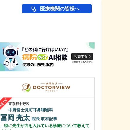
医療機関の皆様へ
医師(ドクター)の
東京都中野区
大阪府大阪市浪速区
中野富士見町耳鼻咽喉科
大阪なんばJUN
冨岡 亮太
伊賀 順平
院長
取材記事
特に先生が力を入れている診療について教えて
鼻の日帰り手術