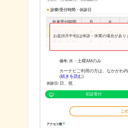
診療/受付時間・休診日
外来受付時間
月
火
9:00～12:00
●
●
お盆(8月中旬)は休診・休業の場合があ
14:00～17:00
●
●
水・土曜AMのみ
備考:
カーナビご利用の方は、なかがわ内科
(
続きを読む
)
日、祝
休診日:
初診受付
こ
※
アクセス数