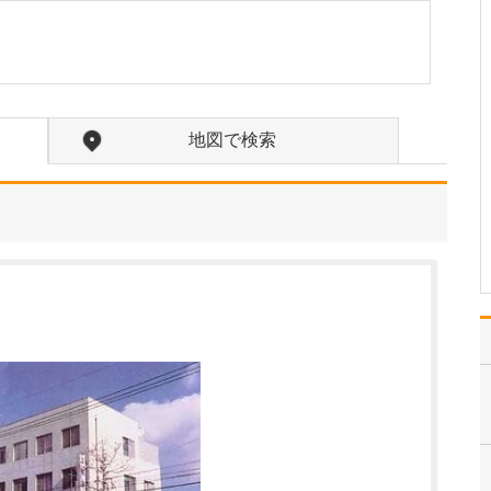
たのにはどのような理由があったのでしょうか?
心不全という病気は発症
すると治ることはなく、
患者さんは生涯付き合っ
ていかなくてはなりませ
ん。しかも、悪化と改善
地図で検索
を繰り返しながら病状は
だんだん悪くなっていき
ます。大学病院で後進の
育成に取り組みつつ、高
度…
>>記事全文を読む