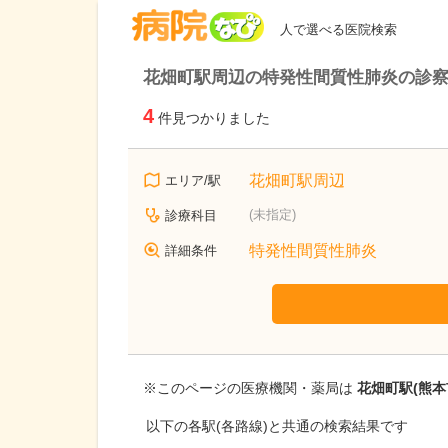
病院なび
人で選べる医院検索
花畑町駅周辺の特発性間質性肺炎の診
4
件見つかりました
花畑町駅周辺
エリア/駅
(未指定)
診療科目
特発性間質性肺炎
詳細条件
※このページの医療機関・薬局は
花畑町駅(熊本
以下の各駅(各路線)と共通の検索結果です