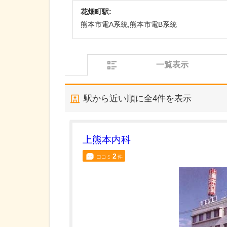
花畑町駅:
熊本市電A系統,熊本市電B系統
一覧表示
駅から近い順に全
4
件を表示
上熊本内科
2
口コミ
件