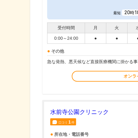
20
1
時
最短
受付時間
月
火
0:00～24:00
●
●
その他
急な発熱、悪天候など直接医療機関に掛かる事
オンラ
水前寺公園クリニック
1
口コミ
件
所在地・電話番号