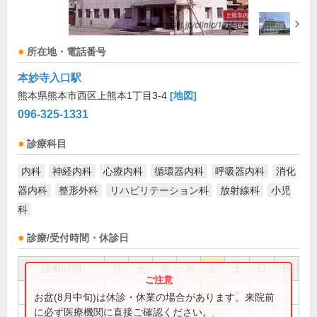
所在地・電話番号
本妙寺入口駅
熊本県熊本市西区上熊本1丁目3-4
[地図]
096-325-1331
診療科目
内科
神経内科
心療内科
循環器内科
呼吸器内科
消化
器内科
整形外科
リハビリテーション科
放射線科
小児
科
診療/受付時間・休診日
診療時間
月
火
水
木
金
土
日
祝
9:00～13:00
●
お盆(8月中旬)は休診・休業の場合があります。来院前
に必ず医療機関に直接ご確認ください。
9:00～18:00
●
●
●
●
●