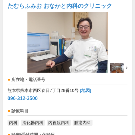
たむらふみお おなかと内科のクリニック
所在地・電話番号
熊本県熊本市西区春日7丁目28番10号
[地図]
096-312-3500
診療科目
内科
消化器内科
内視鏡内科
腫瘍内科
診療/受付時間・休診日