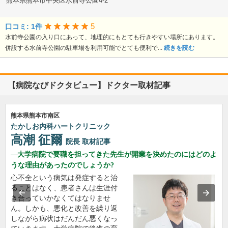
熊本県熊本市中央区水前寺公園4-2
5
口コミ: 1件
水前寺公園の入り口にあって、地理的にもとても行きやすい場所にあります。
併設する水前寺公園の駐車場を利用可能でとても便利で...
続きを読む
【病院なびドクタビュー】ドクター取材記事
熊本県熊本市南区
たかしお内科ハートクリニック
高潮 征爾
院長
取材記事
大学病院で要職を担ってきた先生が開業を決めたのにはどのよ
うな理由があったのでしょうか?
心不全という病気は発症すると治
ることはなく、患者さんは生涯付
き合っていかなくてはなりませ
ん。しかも、悪化と改善を繰り返
しながら病状はだんだん悪くなっ