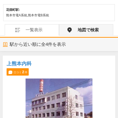
花畑町駅:
熊本市電A系統,熊本市電B系統
一覧表示
地図で検索
駅から近い順に全
4
件を表示
上熊本内科
2
口コミ
件