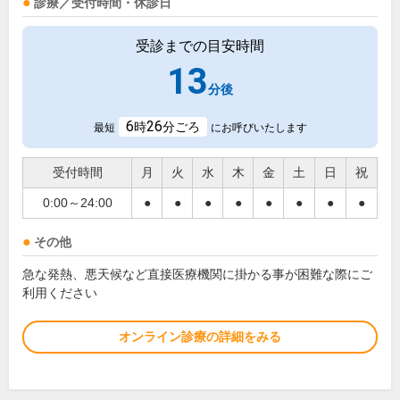
診療／受付時間・休診日
受診までの目安時間
13
分後
6
26
時
分ごろ
最短
にお呼びいたします
受付時間
月
火
水
木
金
土
日
祝
0:00～24:00
●
●
●
●
●
●
●
●
その他
急な発熱、悪天候など直接医療機関に掛かる事が困難な際にご
利用ください
オンライン診療の詳細をみる