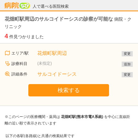
病院なび
人で選べる医院検索
花畑町駅周辺のサルコイドーシスの診察が可能な
病院・ク
リニック
4
件見つかりました
花畑町駅周辺
エリア/駅
変更
(未指定)
診療科目
追加
サルコイドーシス
詳細条件
変更
検索する
※このページの医療機関・薬局は
花畑町駅(熊本市電A系統)
を中心に直線距
離の近い順で表示されています
以下の各駅(各路線)と共通の検索結果です