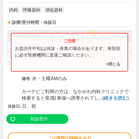
内科
呼吸器科
消化器科
診療/受付時間・休診日
外来受付時間
月
火
水
木
金
土
日
祝
9:00～12:00
●
●
●
●
●
●
お盆(8月中旬)は休診・休業の場合があります。来院前
に必ず医療機関に直接ご確認ください。
14:00～17:00
●
●
●
●
×閉じる
水・土曜AMのみ
備考:
カーナビご利用の方は、なかがわ内科クリニックで
検索すると第2駐車場へ誘導されてし...(
続きを読む
)
日、祝
休診日:
初診受付
この医院の詳細をみる