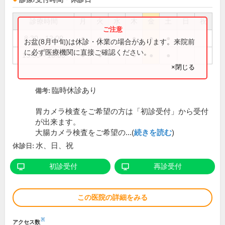
診療時間
月
火
水
木
金
土
日
祝
8:30～12:00
●
●
●
●
●
お盆(8月中旬)は休診・休業の場合があります。来院前
に必ず医療機関に直接ご確認ください。
13:30～18:00
●
●
●
●
●
×閉じる
臨時休診あり
備考:
胃カメラ検査をご希望の方は「初診受付」から受付
が出来ます。
大腸カメラ検査をご希望の...(
続きを読む
)
水、日、祝
休診日:
初診受付
再診受付
この医院の詳細をみる
※
アクセス数