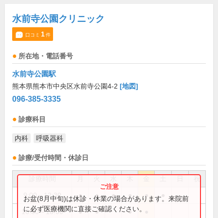
水前寺公園クリニック
1
口コミ
件
所在地・電話番号
水前寺公園駅
熊本県熊本市中央区水前寺公園4-2
[地図]
096-385-3335
診療科目
内科
呼吸器科
診療/受付時間・休診日
診療時間
月
火
水
木
金
土
日
祝
9:00～12:30
●
●
●
●
●
●
お盆(8月中旬)は休診・休業の場合があります。来院前
に必ず医療機関に直接ご確認ください。
16:30～18:00
●
●
●
●