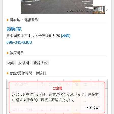
所在地・電話番号
黒髪町駅
熊本県熊本市中央区子飼本町6-20
[地図]
096-345-8300
診療科目
内科
皮膚科
産婦人科
診療/受付時間・休診日
診療時間
月
火
水
木
金
土
日
祝
9:00～12:00
●
●
●
●
●
●
お盆(8月中旬)は休診・休業の場合があります。来院前
に必ず医療機関に直接ご確認ください。
13:00～15:00
●
×閉じる
14:00～17:00
●
●
●
●