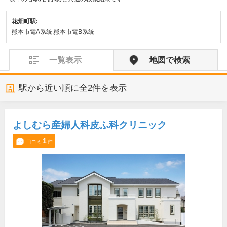
花畑町駅:
熊本市電A系統,熊本市電B系統
一覧表示
地図で検索
駅から近い順に全
2
件を表示
よしむら産婦人科皮ふ科クリニック
1
口コミ
件