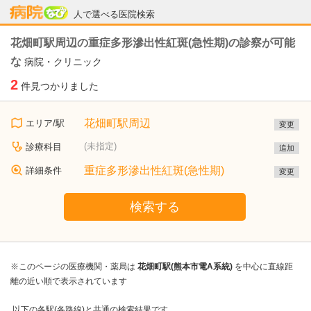
病院なび
人で選べる医院検索
花畑町駅周辺の重症多形滲出性紅斑(急性期)の診察が可能
な
病院・クリニック
2
件見つかりました
花畑町駅周辺
エリア/駅
変更
(未指定)
診療科目
追加
重症多形滲出性紅斑(急性期)
詳細条件
変更
検索する
※このページの医療機関・薬局は
花畑町駅(熊本市電A系統)
を中心に直線距
離の近い順で表示されています
以下の各駅(各路線)と共通の検索結果です