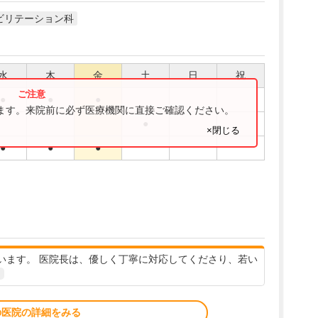
ビリテーション科
水
木
金
土
日
祝
●
●
●
ります。来院前に必ず医療機関に直接ご確認ください。
●
×閉じる
●
●
●
います。 医院長は、優しく丁寧に対応してくださり、若い
の医院の詳細をみる