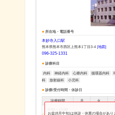
所在地・電話番号
本妙寺入口駅
熊本県熊本市西区上熊本1丁目3-4
[地図]
096-325-1331
診療科目
内科
神経内科
心療内科
循環器内科
科
放射線科
小児科
診療/受付時間・休診日
診療時間
月
火
9:00～13:00
お盆(8月中旬)は休診・休業の場合があ