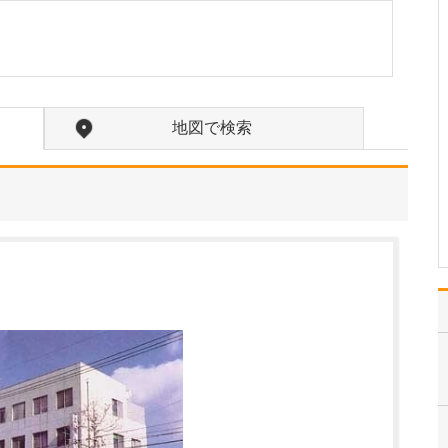
やはり私の専門である糖
尿病治療において、患者
さんに合わせた適切な治
療法を提案したり、その
根拠の説明などをわかり
やすくお伝えできること
地図で検索
が、当院の強みだと思い
ます。糖尿病の本当の怖
さは、糖尿病が進行して
起…
>>記事全文を読む