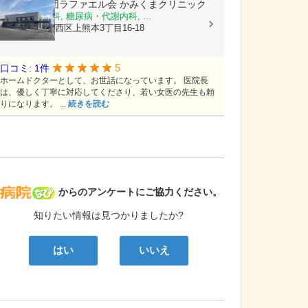
医療法人社団ラファエル会
かみくまクリニック
整形外科, 内科, 糖尿病・代謝内科, ...
熊本県熊本市西区上熊本3丁目16-18
5
口コミ: 1件
ホームドクターとして、お世話になっています。 医院長
は、優しく丁寧に対応してくださり、若い女医の先生も頼
りになります。 ...
続きを読む
病院なび
からのアンケートにご協力ください。
知りたい情報は見つかりましたか?
はい
いいえ