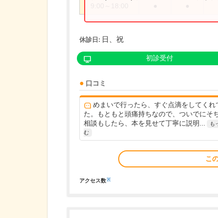
9:00～18:00
●
●
日、祝
休診日:
初診受付
口コミ
めまいで行ったら、すぐ点滴をしてくれ
た。もともと頭痛持ちなので、ついでにそ
相談もしたら、本を見せて丁寧に説明...
も
む
こ
※
アクセス数