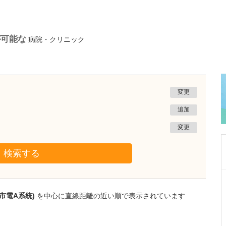
が可能な
病院・クリニック
変更
追加
変更
検索する
群馬県高崎市
花水木内科
市電A系統)
を中心に直線距離の近い順で表示されています
大井 晋介
院長
取材記事
「花水木内科」の特長を教えてください。