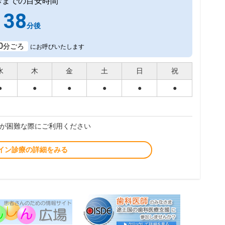
診までの目安時間
38
分後
0
分ごろ
にお呼びいたします
水
木
金
土
日
祝
●
●
●
●
●
●
が困難な際にご利用ください
イン診療の詳細をみる