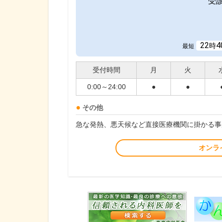
受
22
4
時
最短
受付時間
月
火
0:00～24:00
●
●
その他
急な発熱、悪天候など直接医療機関に掛かる事
オンラ