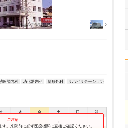
呼吸器内科
消化器内科
整形外科
リハビリテーション
水
木
金
土
日
祝
●
ります。来院前に必ず医療機関に直接ご確認ください。