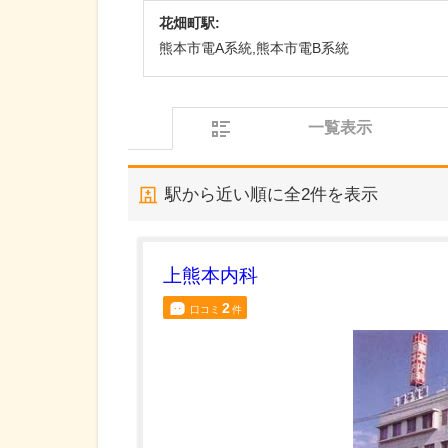
花畑町駅:
熊本市電A系統,熊本市電B系統
一覧表示
駅から近い順に全
2
件を表示
上熊本内科
2
口コミ
件