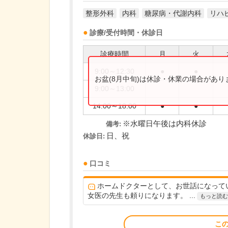
整形外科
内科
糖尿病・代謝内科
リハ
診療/受付時間・休診日
診療時間
月
火
9:00～12:30
●
●
お盆(8月中旬)は休診・休業の場合があ
9:00～13:00
14:00～18:00
●
●
※水曜日午後は内科休診
備考:
日、祝
休診日:
口コミ
ホームドクターとして、お世話になって
女医の先生も頼りになります。 ...
もっと読む
こ