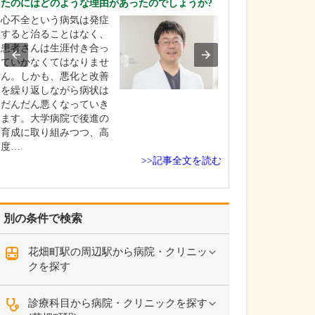
たのにはどのような理由があったのでしょうか?
ください。
心不全という病気は発症
これまで耳を専
すると治ることはなく、
を積んできたこ
患者さんは生涯付き合っ
り、難聴や突発
ていかなくてはなりませ
中耳炎をはじめ
ん。しかも、悪化と改善
やめまいなどの
を繰り返しながら病状は
療には特に力を
だんだん悪くなっていき
ます。難聴は原
ます。大学病院で後進の
て治療法が異な
育成に取り組みつつ、高
まずは詳しい検
度…
こに…
>>記事全文を読む
別の条件で検索
花畑町駅の周辺駅から病院・クリニッ
クを探す
診療科目から病院・クリニックを探す