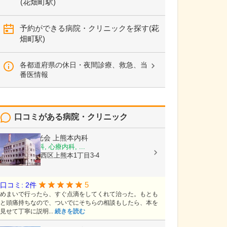
(花畑町駅)
予約ができる病院・クリニックを探す(花
畑町駅)
各都道府県の休日・夜間診療、救急、当
番医情報
口コミがある病院・クリニック
医療法人陽光会
上熊本内科
内科, 神経内科, 心療内科, ...
熊本県熊本市西区上熊本1丁目3-4
5
口コミ: 2件
めまいで行ったら、すぐ点滴をしてくれて治った。もとも
と頭痛持ちなので、ついでにそちらの相談もしたら、本を
見せて丁寧に説明...
続きを読む