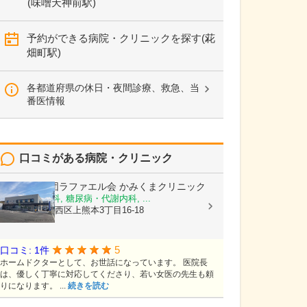
(味噌天神前駅)
予約ができる病院・クリニックを探す(花
畑町駅)
各都道府県の休日・夜間診療、救急、当
番医情報
口コミがある病院・クリニック
医療法人社団ラファエル会
かみくまクリニック
整形外科, 内科, 糖尿病・代謝内科, ...
熊本県熊本市西区上熊本3丁目16-18
5
口コミ: 1件
ホームドクターとして、お世話になっています。 医院長
は、優しく丁寧に対応してくださり、若い女医の先生も頼
りになります。 ...
続きを読む