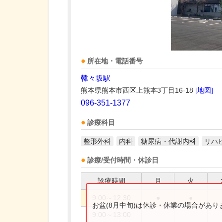
所在地・電話番号
韓々坂駅
熊本県熊本市西区上熊本3丁目16-18
[地図]
096-351-1377
診療科目
整形外科
内科
糖尿病・代謝内科
リハ
診療/受付時間・休診日
診療時間
月
火
9:00～12:30
●
●
お盆(8月中旬)は休診・休業の場合があ
9:00～13:00