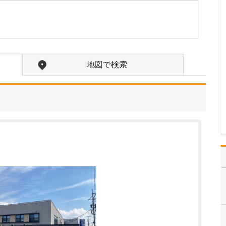
たのにはどのような理由があったのでしょうか?
心不全という病気は発症
すると治ることはなく、
患者さんは生涯付き合っ
ていかなくてはなりませ
ん。しかも、悪化と改善
地図で検索
を繰り返しながら病状は
だんだん悪くなっていき
ます。大学病院で後進の
育成に取り組みつつ、高
度…
>>記事全文を読む