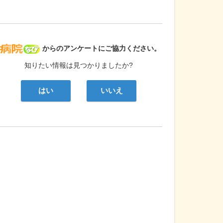
病院なび
からのアンケートにご協力ください。
知りたい情報は見つかりましたか?
はい
いいえ