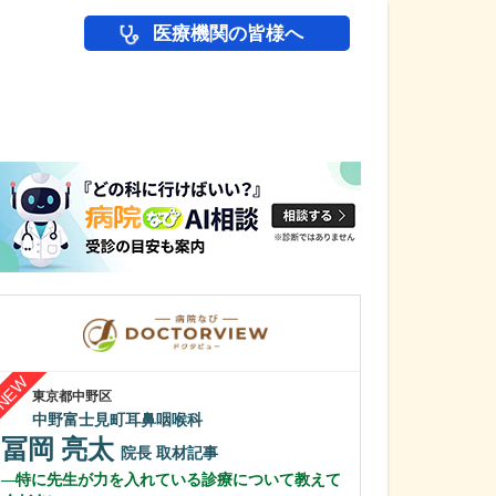
医療機関の皆様へ
医師(ドクター)の
東京都中野区
東京都大田区
中野富士見町耳鼻咽喉科
竹内内科小児科
冨岡 亮太
五藤 良将
院長
取材記事
特に先生が力を入れている診療について教えて
医院の特徴を教