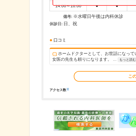
14:00～18:00
●
●
※水曜日午後は内科休診
備考:
日、祝
休診日:
口コミ
ホームドクターとして、お世話になって
女医の先生も頼りになります。 ...
もっと読む
こ
※
アクセス数