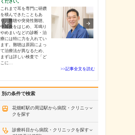
ください。
「診断や治療に
これまで耳を専門に研鑽
かりやすく説明
を積んできたこともあ
「無駄な治療や
り、難聴や突発性難聴、
ない」「病気と
中耳炎をはじめ、耳鳴り
ながら人生を楽
やめまいなどの診断・治
「医療の進歩に
療には特に力を入れてい
新しい治療を提
ます。難聴は原因によっ
をモットーに、
て治療法が異なるため、
住まいの皆さん
まずは詳しい検査で「ど
ーズに…
こに…
>>記事全文を読む
別の条件で検索
花畑町駅の周辺駅から病院・クリニッ
クを探す
診療科目から病院・クリニックを探す