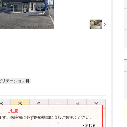
ビリテーション科
水
木
金
土
日
祝
●
●
●
ります。来院前に必ず医療機関に直接ご確認ください。
●
×閉じる