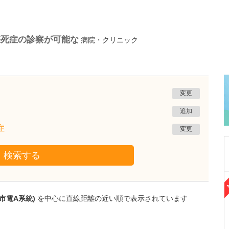
壊死症の診察が可能な
病院・クリニック
変更
追加
症
変更
検索する
熊本県熊本市南区
たかしお内科ハートクリニック
市電A系統)
を中心に直線距離の近い順で表示されています
高潮 征爾
院長
取材記事
大学病院で要職を担ってきた先生が開業を決め