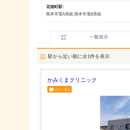
花畑町駅:
熊本市電A系統,熊本市電B系統
一覧表示
駅から近い順に全
1
件を表示
かみくまクリニック
1
口コミ
件