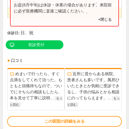
9:00～13:00
●
お盆(8月中旬)は休診・休業の場合があります。来院前
に必ず医療機関に直接ご確認ください。
9:00～18:00
●
●
●
●
●
×閉じる
日、祝
休診日:
初診受付
口コミ
めまいで行ったら、すぐ
近所に昔からある病院。
点滴をしてくれて治った。も
患者さんも多いです。風邪ひ
ともと頭痛持ちなので、つい
いたときとか気軽に受診でき
でにそちらの相談もしたら、
るし、子供の悩みとかも相談
本を見せて丁寧に説明...
にのってもらえます。...
もっ
もっ
と読む
と読む
この医院の詳細をみる