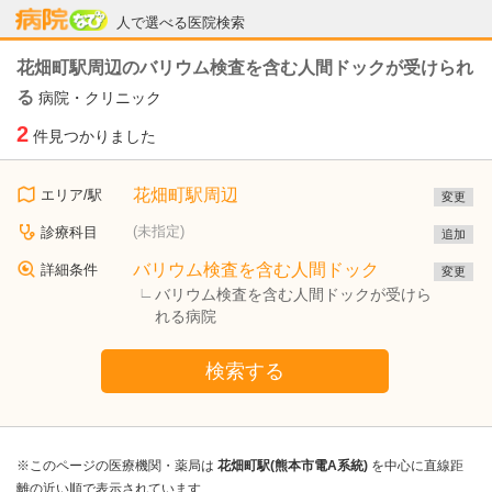
病院なび
人で選べる医院検索
花畑町駅周辺のバリウム検査を含む人間ドックが受けられ
る
病院・クリニック
2
件見つかりました
花畑町駅周辺
エリア/駅
変更
(未指定)
診療科目
追加
バリウム検査を含む人間ドック
詳細条件
変更
バリウム検査を含む人間ドックが受けら
れる病院
検索する
※このページの医療機関・薬局は
花畑町駅(熊本市電A系統)
を中心に直線距
離の近い順で表示されています