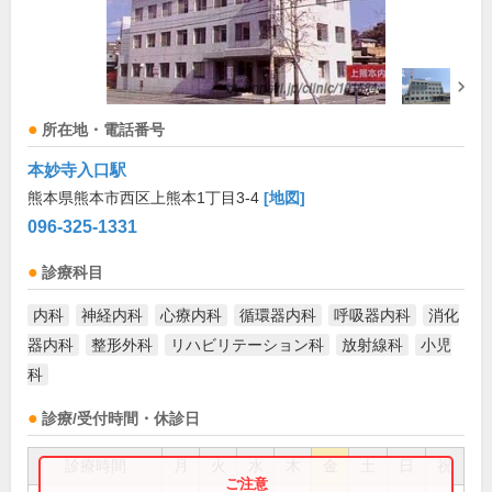
所在地・電話番号
本妙寺入口駅
熊本県熊本市西区上熊本1丁目3-4
[地図]
096-325-1331
診療科目
内科
神経内科
心療内科
循環器内科
呼吸器内科
消化
器内科
整形外科
リハビリテーション科
放射線科
小児
科
診療/受付時間・休診日
診療時間
月
火
水
木
金
土
日
祝