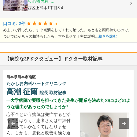
内科, 神経内科, 心療内科, ...
熊本県熊本市西区上熊本1丁目3-4
5
口コミ: 2件
めまいで行ったら、すぐ点滴をしてくれて治った。もともと頭痛持ちなので、
ついでにそちらの相談もしたら、本を見せて丁寧に説明...
続きを読む
【病院なびドクタビュー】ドクター取材記事
熊本県熊本市南区
たかしお内科ハートクリニック
高潮 征爾
院長
取材記事
大学病院で要職を担ってきた先生が開業を決めたのにはどのよ
うな理由があったのでしょうか?
心不全という病気は発症すると治
ることはなく、患者さんは生涯付
き合っていかなくてはなりませ
ん。しかも、悪化と改善を繰り返