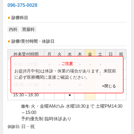
096-375-0028
診療科目
内科
胃腸科
診療/受付時間・休診日
外来受付時間
月
火
水
木
金
土
日
祝
8:30～10:00
●
●
●
●
●
●
お盆(8月中旬)は休診・休業の場合があります。来院前
14:30～15:00
●
に必ず医療機関に直接ご確認ください。
15:30～17:30
●
●
×閉じる
15:30～18:30
●
火・金曜AMのみ 水曜18:30まで 土曜PM14:30
備考:
～15:00
予約優先制 臨時休診あり
日・祝
休診日: