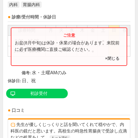
内科
胃腸内科
診療/受付時間・休診日
診療時間
月
火
水
木
金
土
日
祝
9:00～13:00
●
●
●
●
●
●
お盆(8月中旬)は休診・休業の場合があります。来院前
に必ず医療機関に直接ご確認ください。
14:30～18:00
●
●
●
●
×閉じる
水・土曜AMのみ
備考:
日、祝
休診日:
初診受付
口コミ
先生が優しくじっくりと話を聞いてくれて穏やかで、内
科医の鏡だと思います。高校生の時急性胃腸炎で受診し点滴
などの処置をして...
もっと読む