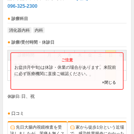
096-325-2300
診療科目
消化器内科
内科
診療/受付時間・休診日
診療時間
月
火
水
木
金
土
日
祝
8:30～13:00
●
●
●
●
●
●
お盆(8月中旬)は休診・休業の場合があります。来院前
に必ず医療機関に直接ご確認ください。
15:00～17:00
●
●
●
●
●
×閉じる
日、祝
休診日:
口コミ
先日大腸内視鏡検査を受
家から徒歩1分という近場
診しましたが、苦痛も無くス
で、感染性胃腸炎にかかった