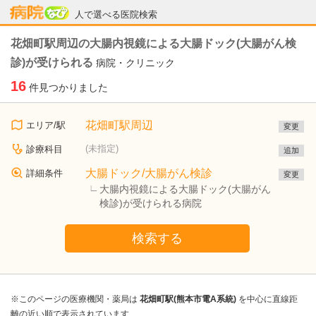
病院なび
人で選べる医院検索
花畑町駅周辺の大腸内視鏡による大腸ドック(大腸がん検
診)が受けられる
病院・クリニック
16
件見つかりました
花畑町駅周辺
エリア/駅
変更
(未指定)
診療科目
追加
大腸ドック/大腸がん検診
詳細条件
変更
大腸内視鏡による大腸ドック(大腸がん
検診)が受けられる病院
検索する
※このページの医療機関・薬局は
花畑町駅(熊本市電A系統)
を中心に直線距
離の近い順で表示されています