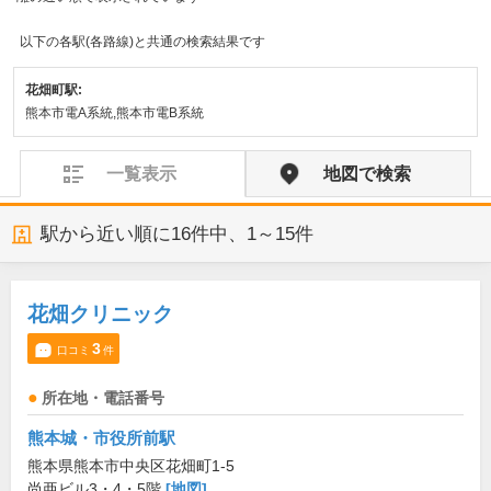
以下の各駅(各路線)と共通の検索結果です
花畑町駅:
熊本市電A系統,熊本市電B系統
一覧表示
地図で検索
駅から近い順に
16
件中、
1～15件
花畑クリニック
3
口コミ
件
所在地・電話番号
熊本城・市役所前駅
熊本県熊本市中央区花畑町1-5
尚亜ビル3・4・5階
[地図]