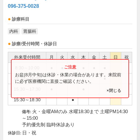
096-375-0028
診療科目
内科
胃腸科
診療/受付時間・休診日
外来受付時間
月
火
水
木
金
土
日
祝
8:30～10:00
●
●
●
●
●
●
お盆(8月中旬)は休診・休業の場合があります。来院前
14:30～15:00
●
に必ず医療機関に直接ご確認ください。
15:30～17:30
●
●
×閉じる
15:30～18:30
●
火・金曜AMのみ 水曜18:30まで 土曜PM14:30
備考:
～15:00
予約優先制 臨時休診あり
日・祝
休診日: