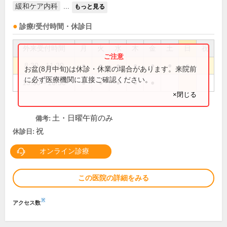
緩和ケア内科
...
もっと見る
診療/受付時間・休診日
外来受付時間
月
火
水
木
金
土
日
祝
8:30～11:30
●
●
●
●
●
●
●
お盆(8月中旬)は休診・休業の場合があります。来院前
に必ず医療機関に直接ご確認ください。
13:30～16:30
●
●
●
●
●
×閉じる
土・日曜午前のみ
備考:
祝
休診日:
オンライン診療
この医院の詳細をみる
※
アクセス数