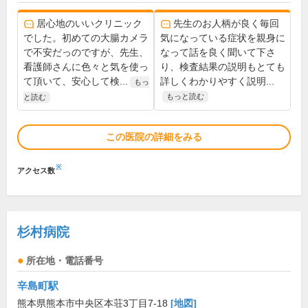
居心地のいいクリニック
先生のお人柄が良く毎回
でした。初めての大腸カメラ
気になっている症状を親身に
で不安だっのですが、先生、
なって話を良く聞いて下さ
看護師さんに色々と気を使っ
り、検査結果の説明もとても
て頂いて、安心して検...
詳しくわかりやすく説明...
もっ
もっと読む
と読む
この医院の詳細をみる
※
アクセス数
杉村病院
所在地・電話番号
辛島町駅
熊本県熊本市中央区本荘3丁目7-18
[地図]