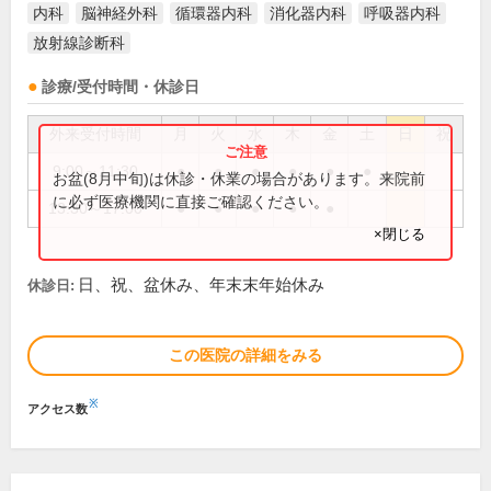
内科
脳神経外科
循環器内科
消化器内科
呼吸器内科
放射線診断科
診療/受付時間・休診日
外来受付時間
月
火
水
木
金
土
日
祝
9:00～11:30
●
●
●
●
●
●
お盆(8月中旬)は休診・休業の場合があります。来院前
に必ず医療機関に直接ご確認ください。
13:30～17:00
●
●
●
●
●
×閉じる
日、祝、盆休み、年末末年始休み
休診日:
この医院の詳細をみる
※
アクセス数