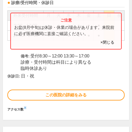
診療/受付時間・休診日
外来受付時間
月
火
水
木
金
土
日
祝
9:00～12:00
●
●
●
●
●
●
お盆(8月中旬)は休診・休業の場合があります。来院前
に必ず医療機関に直接ご確認ください。
14:00～17:00
●
●
●
●
●
●
×閉じる
受付8:30～12:00 13:30～17:00
備考:
診療・受付時間は科目により異なる
臨時休診あり
日・祝
休診日:
この医院の詳細をみる
※
アクセス数