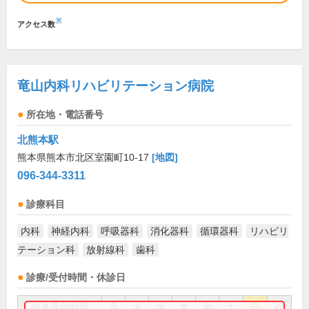
※
アクセス数
竜山内科リハビリテーション病院
所在地・電話番号
北熊本駅
熊本県熊本市北区室園町10-17
[地図]
096-344-3311
診療科目
内科
神経内科
呼吸器科
消化器科
循環器科
リハビリ
テーション科
放射線科
歯科
診療/受付時間・休診日
外来受付時間
月
火
水
木
金
土
日
祝