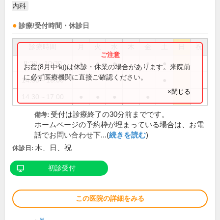
内科
診療/受付時間・休診日
診療時間
月
火
水
木
金
土
日
祝
8:30～10:30
●
●
●
●
●
お盆(8月中旬)は休診・休業の場合があります。来院前
に必ず医療機関に直接ご確認ください。
14:30～16:00
●
×閉じる
14:30～17:00
●
●
●
●
受付は診療終了の30分前までです。
備考:
ホームページの予約枠が埋まっている場合は、お電
話でお問い合わせ下...(
続きを読む
)
木、日、祝
休診日:
初診受付
この医院の詳細をみる