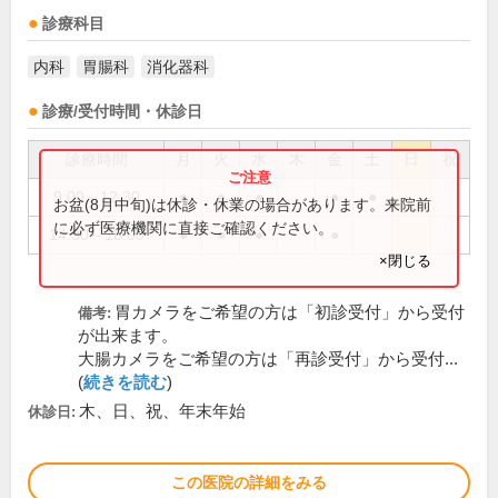
診療科目
内科
胃腸科
消化器科
診療/受付時間・休診日
診療時間
月
火
水
木
金
土
日
祝
9:00～12:30
●
●
●
●
●
お盆(8月中旬)は休診・休業の場合があります。来院前
に必ず医療機関に直接ご確認ください。
14:30～18:00
●
●
●
●
×閉じる
胃カメラをご希望の方は「初診受付」から受付
備考:
が出来ます。
大腸カメラをご希望の方は「再診受付」から受付...
(
続きを読む
)
木、日、祝、年末年始
休診日:
この医院の詳細をみる