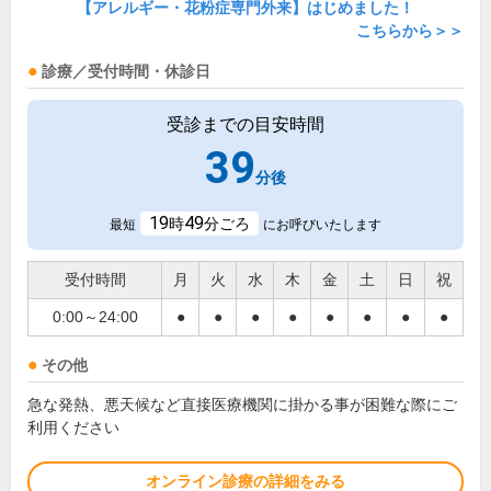
【アレルギー・花粉症専門外来】はじめました！
こちらから＞＞
診療／受付時間・休診日
受診までの目安時間
39
分後
19
49
時
分ごろ
最短
にお呼びいたします
受付時間
月
火
水
木
金
土
日
祝
0:00～24:00
●
●
●
●
●
●
●
●
その他
急な発熱、悪天候など直接医療機関に掛かる事が困難な際にご
利用ください
オンライン診療の詳細をみる