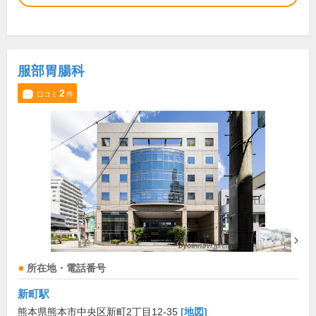
服部胃腸科
2
口コミ
件
所在地・電話番号
新町駅
熊本県熊本市中央区新町2丁目12-35
[地図]