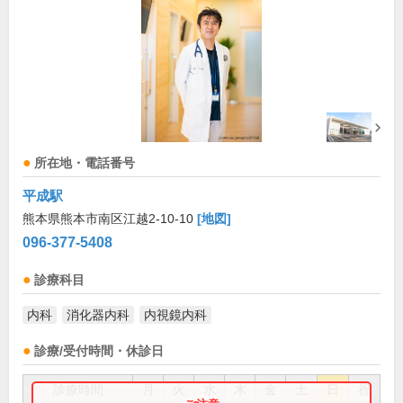
所在地・電話番号
平成駅
熊本県熊本市南区江越2-10-10
[地図]
096-377-5408
診療科目
内科
消化器内科
内視鏡内科
診療/受付時間・休診日
診療時間
月
火
水
木
金
土
日
祝