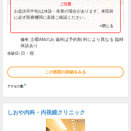
9:00～12:00
●
●
●
●
●
●
お盆(8月中旬)は休診・休業の場合があります。来院前
に必ず医療機関に直接ご確認ください。
13:30～17:00
●
●
●
●
●
×閉じる
土曜AMのみ 歯科は予約制 科により異なる 臨時
備考:
休診あり
日・祝
休診日:
この医院の詳細をみる
※
アクセス数
しおや内科・内視鏡クリニック