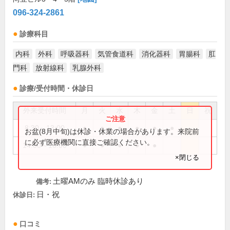
096-324-2861
診療科目
内科
外科
呼吸器科
気管食道科
消化器科
胃腸科
肛
門科
放射線科
乳腺外科
診療/受付時間・休診日
外来受付時間
月
火
水
木
金
土
日
祝
8:30～13:00
●
●
●
●
●
●
お盆(8月中旬)は休診・休業の場合があります。来院前
に必ず医療機関に直接ご確認ください。
14:00～18:00
●
●
●
●
●
×閉じる
土曜AMのみ 臨時休診あり
備考:
日・祝
休診日:
口コミ