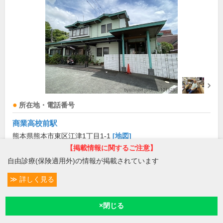
所在地・電話番号
商業高校前駅
熊本県熊本市東区江津1丁目1-1
[地図]
【掲載情報に関するご注意】
096-363-7771
自由診療(保険適用外)の情報が掲載されています
診療科目
詳しく見る
条件変更
内科
消化器科
外科
リハビリテーション科
内視鏡内
5
科
胃腸内科
肝臓内科
予約/受付
現在診療
現在地
診療/受付時間・休診日