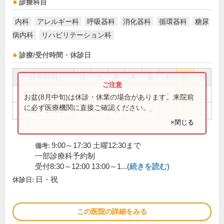
診療科目
内科
アレルギー科
呼吸器科
消化器科
循環器科
糖尿
病内科
リハビリテーション科
診療/受付時間・休診日
診療時間
月
火
水
木
金
土
日
祝
9:00～12:30
●
お盆(8月中旬)は休診・休業の場合があります。来院前
に必ず医療機関に直接ご確認ください。
9:00～17:30
●
●
●
●
●
×閉じる
9:00～17:30 土曜12:30まで
備考:
一部診療科予約制
受付8:30～12:00 13:00～1...(
続きを読む
)
日・祝
休診日:
この医院の詳細をみる