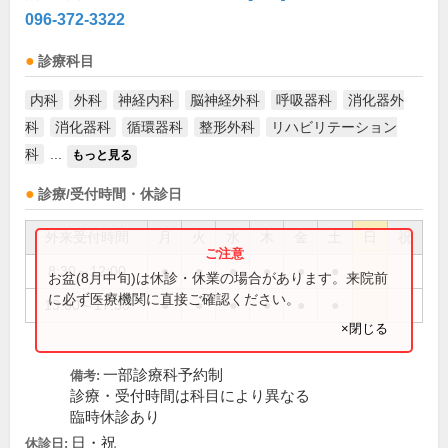
096-372-3322
診療科目
内科
外科
神経内科
脳神経外科
呼吸器科
消化器外
科
消化器科
循環器科
整形外科
リハビリテーション
科
...
もっと見る
診療/受付時間・休診日
外来受付時間
月
火
水
木
金
土
日
祝
8:30～12:00
●
●
●
●
●
●
お盆(8月中旬)は休診・休業の場合があります。来院前
に必ず医療機関に直接ご確認ください。
13:00～17:30
●
●
●
●
●
●
×閉じる
一部診療科予約制
備考:
診療・受付時間は科目により異なる
臨時休診あり
日・祝
休診日: